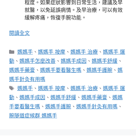
程度。如果症狀影響到日常生活，建議及早
就醫，以免延誤病情。及早治療，可以有效
緩解疼痛，恢復手腕功能。
閱讀全文
分
媽媽手
、
媽媽手 按摩
、
媽媽手 治療
、
媽媽手 運
類
動
、
媽媽手怎麼改善
、
媽媽手成因
、
媽媽手舒緩
、
媽媽手藥膏
、
媽媽手要看醫生嗎
、
媽媽手護腕
、
媽
媽手針灸有用嗎
標
媽媽手
、
媽媽手 按摩
、
媽媽手 治療
、
媽媽手 運
籤
動
、
媽媽手成因
、
媽媽手舒緩
、
媽媽手藥膏
、
媽媽
手要看醫生嗎
、
媽媽手護腕
、
媽媽手針灸有用嗎
、
腕隧道症候群 媽媽手