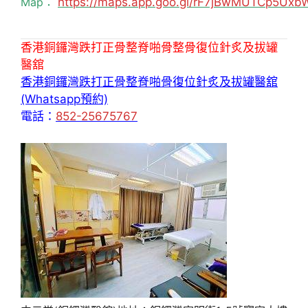
Map：
https://maps.app.goo.gl/rF7jBwMUTCp5Uxb
香港銅鑼灣跌打正骨整脊啪骨整骨復位針炙及拔罐
醫舘
香港銅鑼灣跌打正骨整脊啪骨復位針炙及拔罐醫舘
(Whatsapp預約)
電話：
852-25675767