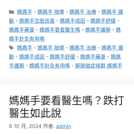
分
媽媽手
、
媽媽手 按摩
、
媽媽手 治療
、
媽媽手 運
類
動
、
媽媽手怎麼改善
、
媽媽手成因
、
媽媽手舒緩
、
媽媽手藥膏
、
媽媽手要看醫生嗎
、
媽媽手護腕
、
媽
媽手針灸有用嗎
標
媽媽手
、
媽媽手 按摩
、
媽媽手 治療
、
媽媽手 運
籤
動
、
媽媽手成因
、
媽媽手舒緩
、
媽媽手藥膏
、
媽媽
手護腕
、
媽媽手針灸有用嗎
、
腕隧道症候群 媽媽手
媽媽手要看醫生嗎？跌打
醫生如此說
6 10 月, 2024
作者:
admin