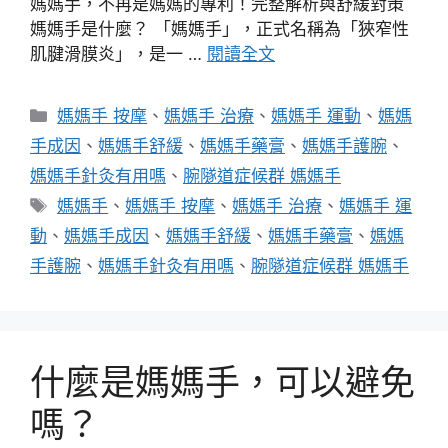
媽媽手，不再是媽媽的專利！完整解析與舒緩對策
媽媽手是什麼？ 「媽媽手」，正式名稱為「狹窄性
肌腱滑膜炎」，是一 …
閱讀全文
分
媽媽手 按摩
、
媽媽手 治療
、
媽媽手 運動
、
媽媽
類
手成因
、
媽媽手舒緩
、
媽媽手藥膏
、
媽媽手護腕
、
媽媽手針灸有用嗎
、
腕隧道症候群 媽媽手
標
媽媽手
、
媽媽手 按摩
、
媽媽手 治療
、
媽媽手 運
籤
動
、
媽媽手成因
、
媽媽手舒緩
、
媽媽手藥膏
、
媽媽
手護腕
、
媽媽手針灸有用嗎
、
腕隧道症候群 媽媽手
什麼是媽媽手，可以避免
嗎？