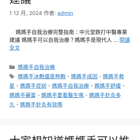
1 12 月, 2024
作者:
admin
媽媽手自我治療完整指南：中元堂跌打中醫專業
建議 媽媽手可以自我治療？媽媽手是現代人 …
閱讀
全文
分
媽媽手自我治療
類
標
媽媽手冰敷還是熱敷
、
媽媽手成因
、
媽媽手救
籤
星
、
媽媽手症狀
、
媽媽手自我治療
、
媽媽手舒緩
、
媽媽手藥膏
、
媽媽手要看醫生嗎
、
媽媽手針灸多
久
、
媽媽手針灸有效嗎