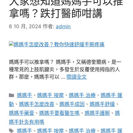
大家想知道媽媽手可以推
拿嗎？跌打醫師咁講
6 10 月, 2024
作者:
admin
媽媽手可以推拿嗎？ 媽媽手，又稱德奎爾病，是一
種常見的上肢肌腱炎，多發生於反覆使用拇指的人
群。那麼，媽媽手可以 …
閱讀全文
分
媽媽手
、
媽媽手 按摩
、
媽媽手 治療
、
媽媽手 運
類
動
、
媽媽手怎麼改善
、
媽媽手成因
、
媽媽手舒緩
、
媽媽手藥膏
、
媽媽手要看醫生嗎
、
媽媽手護腕
、
媽
媽手針灸有用嗎
標
媽媽手
、
媽媽手 按摩
、
媽媽手 治療
、
媽媽手 運