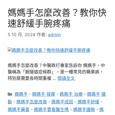
媽媽手怎麼改善？教你快
速舒緩手腕疼痛
5 10 月, 2024
作者:
admin
媽媽手怎麼改善？中醫跌打專家告訴你 媽媽手，中
醫稱為「腕隧道症候群」，是一種常見的職業病，
特別是需要長時間重複 …
閱讀全文
分
媽媽手
、
媽媽手 按摩
、
媽媽手 治療
、
媽媽手 運
類
動
、
媽媽手怎麼改善
、
媽媽手成因
、
媽媽手舒緩
、
媽媽手藥膏
、
媽媽手要看醫生嗎
、
媽媽手護腕
、
媽