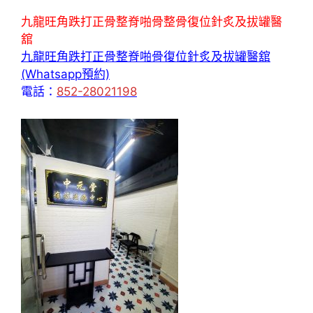
九龍旺角跌打正骨整脊啪骨整骨復位針炙及拔罐醫
舘
九龍旺角跌打正骨整脊啪骨復位針炙及拔罐醫舘
(Whatsapp預約)
電話：
852-28021198