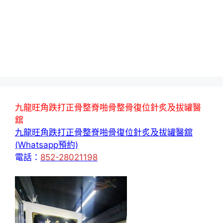
九龍旺角跌打正骨整脊啪骨整骨復位針炙及拔罐醫
舘
九龍旺角跌打正骨整脊啪骨復位針炙及拔罐醫舘
(Whatsapp預約)
電話：
852-28021198