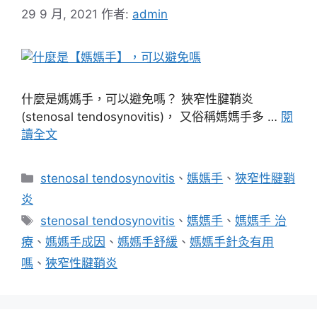
29 9 月, 2021
作者:
admin
什麼是媽媽手，可以避免嗎？ 狹窄性腱鞘炎
(stenosal tendosynovitis)， 又俗稱媽媽手多 …
閱
讀全文
分
stenosal tendosynovitis
、
媽媽手
、
狹窄性腱鞘
類
炎
標
stenosal tendosynovitis
、
媽媽手
、
媽媽手 治
籤
療
、
媽媽手成因
、
媽媽手舒緩
、
媽媽手針灸有用
嗎
、
狹窄性腱鞘炎