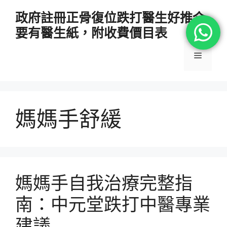
跳
政府註冊正骨復位跌打醫生好推介
至
要有醫生紙，附收費價目表
主
要
選
內
容
單
媽媽手舒緩
媽媽手自我治療完整指
南：中元堂跌打中醫專業
建議