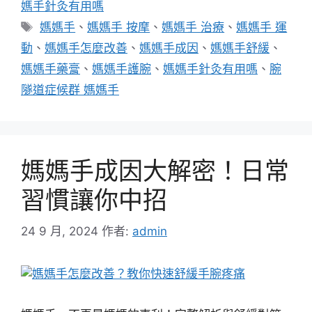
媽手針灸有用嗎
標
媽媽手
、
媽媽手 按摩
、
媽媽手 治療
、
媽媽手 運
籤
動
、
媽媽手怎麼改善
、
媽媽手成因
、
媽媽手舒緩
、
媽媽手藥膏
、
媽媽手護腕
、
媽媽手針灸有用嗎
、
腕
隧道症候群 媽媽手
媽媽手成因大解密！日常
習慣讓你中招
24 9 月, 2024
作者:
admin