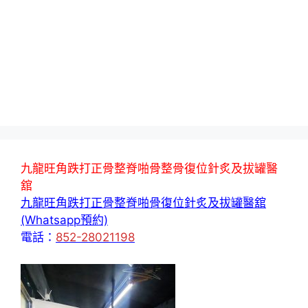
九龍旺角跌打正骨整脊啪骨整骨復位針炙及拔罐醫
舘
九龍旺角跌打正骨整脊啪骨復位針炙及拔罐醫舘
(Whatsapp預約)
電話：
852-28021198