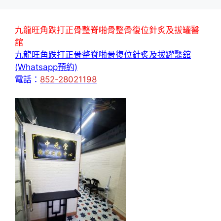
九龍旺角跌打正骨整脊啪骨整骨復位針炙及拔罐醫
舘
九龍旺角跌打正骨整脊啪骨復位針炙及拔罐醫舘
(Whatsapp預約)
電話：
852-28021198