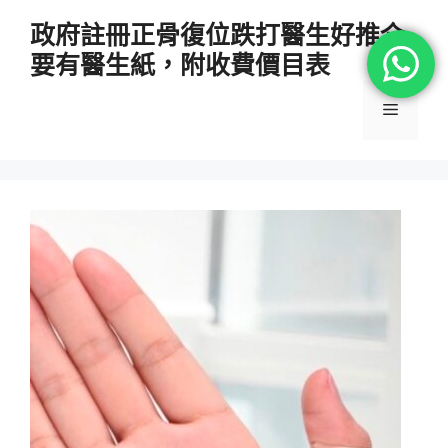
跳
政府註冊正骨復位跌打醫生好推介
至
要有醫生紙，附收費價目表
主
要
選
內
容
單