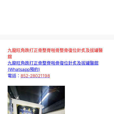
九龍旺角跌打正骨整脊啪骨整骨復位針炙及拔罐醫
舘
九龍旺角跌打正骨整脊啪骨復位針炙及拔罐醫舘
(Whatsapp預約)
電話：
852-28021198