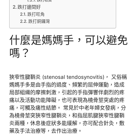
跌打收費
跌打邊間好
跌打旺角
跌打銅鑼灣
什麼是媽媽手，可以避免
嗎？
狹窄性腱鞘炎 (stenosal tendosynovitis)， 又俗稱
媽媽手多是由手指的過度、頻繁的屈伸運動，造成
局部組織的摩擦刺激，引起的手指彈響伴劇烈的疼
痛以及活動功能障礙，也可表現為橈骨莖突處的疼
痛，可觸及痛性結節。 常見於中老年婦女發病，分
為橈骨莖突狹窄性腱鞘炎，和指屈肌腱狹窄性腱鞘
炎兩種，休息後症狀多能緩解，亦可配合針灸，敷
藥及手法治療等，去作出治療。