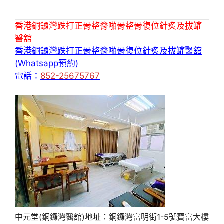
香港銅鑼灣跌打正骨整脊啪骨整骨復位針炙及拔罐
醫舘
香港銅鑼灣跌打正骨整脊啪骨復位針炙及拔罐醫舘
(Whatsapp預約)
電話：
852-25675767
中元堂(銅鑼灣醫舘)地址：銅鑼灣富明街1-5號寶富大樓