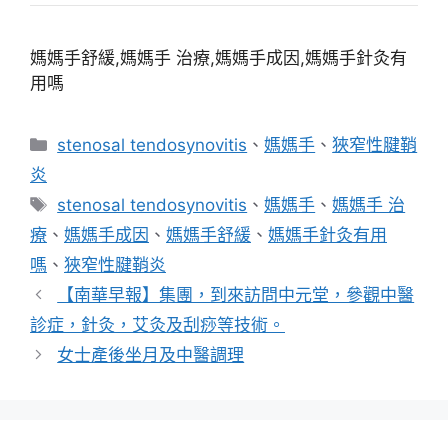
媽媽手舒緩,媽媽手 治療,媽媽手成因,媽媽手針灸有
用嗎
分
stenosal tendosynovitis
、
媽媽手
、
狹窄性腱鞘
類
炎
標
stenosal tendosynovitis
、
媽媽手
、
媽媽手 治
籤
療
、
媽媽手成因
、
媽媽手舒緩
、
媽媽手針灸有用
嗎
、
狹窄性腱鞘炎
【南華早報】集團，到來訪問中元堂，參觀中醫
診症，針灸，艾灸及刮痧等技術。
女士產後坐月及中醫調理