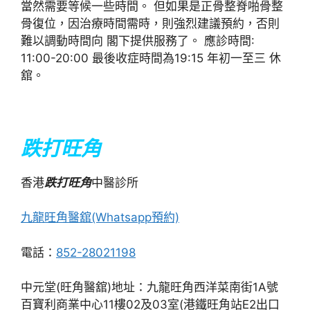
當然需要等候一些時間。 但如果是正骨整脊啪骨整
骨復位，因治療時間需時，則強烈建議預約，否則
難以調動時間向 閣下提供服務了。 應診時間:
11:00-20:00 最後收症時間為19:15 年初一至三 休
舘。
跌打旺角
香港
跌打旺角
中醫診所
九龍旺角醫舘(Whatsapp預約)
電話：
852-28021198
中元堂(旺角醫舘)地址：九龍旺角西洋菜南街1A號
百寶利商業中心11樓02及03室(港鐵旺角站E2出口