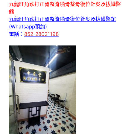
九龍旺角跌打正骨整脊啪骨整骨復位針炙及拔罐醫
舘
九龍旺角跌打正骨整脊啪骨復位針炙及拔罐醫舘
(Whatsapp預約)
電話：
852-28021198