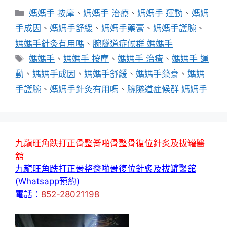
分
媽媽手 按摩
、
媽媽手 治療
、
媽媽手 運動
、
媽媽
類
手成因
、
媽媽手舒緩
、
媽媽手藥膏
、
媽媽手護腕
、
媽媽手針灸有用嗎
、
腕隧道症候群 媽媽手
標
媽媽手
、
媽媽手 按摩
、
媽媽手 治療
、
媽媽手 運
籤
動
、
媽媽手成因
、
媽媽手舒緩
、
媽媽手藥膏
、
媽媽
手護腕
、
媽媽手針灸有用嗎
、
腕隧道症候群 媽媽手
九龍旺角跌打正骨整脊啪骨整骨復位針炙及拔罐醫
舘
九龍旺角跌打正骨整脊啪骨復位針炙及拔罐醫舘
(Whatsapp預約)
電話：
852-28021198