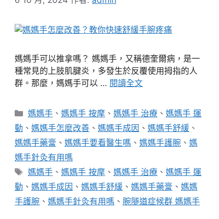
媽媽手可以推拿嗎？ 媽媽手，又稱德奎爾病，是一
種常見的上肢肌腱炎，多發生於反覆使用拇指的人
群。那麼，媽媽手可以 …
閱讀全文
分
媽媽手
、
媽媽手 按摩
、
媽媽手 治療
、
媽媽手 運
類
動
、
媽媽手怎麼改善
、
媽媽手成因
、
媽媽手舒緩
、
媽媽手藥膏
、
媽媽手要看醫生嗎
、
媽媽手護腕
、
媽
媽手針灸有用嗎
標
媽媽手
、
媽媽手 按摩
、
媽媽手 治療
、
媽媽手 運
籤
動
、
媽媽手成因
、
媽媽手舒緩
、
媽媽手藥膏
、
媽媽
手護腕
、
媽媽手針灸有用嗎
、
腕隧道症候群 媽媽手