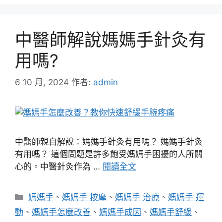
中醫師解說媽媽手針灸有
用嗎?
6 10 月, 2024
作者:
admin
中醫師親自解說：媽媽手針灸有用嗎？ 媽媽手針灸
有用嗎？ 這個問題是許多飽受媽媽手困擾的人所關
心的。中醫針灸作為 …
閱讀全文
分
媽媽手
、
媽媽手 按摩
、
媽媽手 治療
、
媽媽手 運
類
動
、
媽媽手怎麼改善
、
媽媽手成因
、
媽媽手舒緩
、