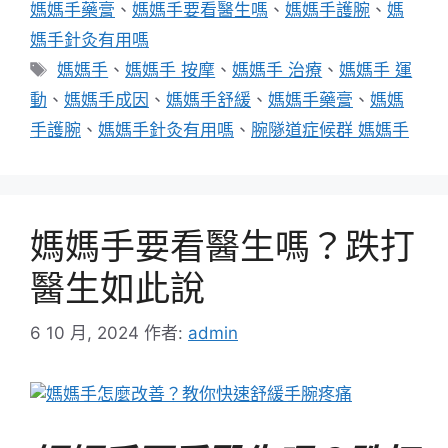
媽媽手藥膏
、
媽媽手要看醫生嗎
、
媽媽手護腕
、
媽
媽手針灸有用嗎
標
媽媽手
、
媽媽手 按摩
、
媽媽手 治療
、
媽媽手 運
籤
動
、
媽媽手成因
、
媽媽手舒緩
、
媽媽手藥膏
、
媽媽
手護腕
、
媽媽手針灸有用嗎
、
腕隧道症候群 媽媽手
媽媽手要看醫生嗎？跌打
醫生如此說
6 10 月, 2024
作者:
admin