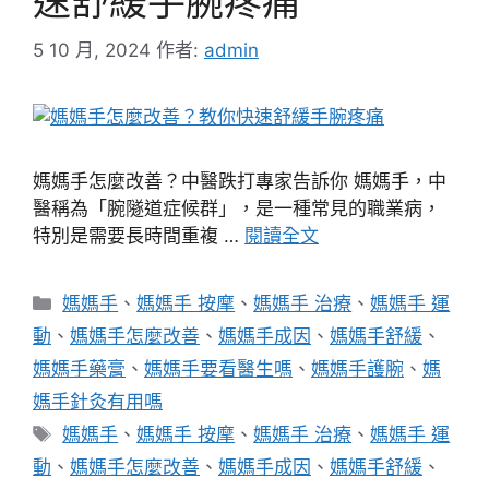
速舒緩手腕疼痛
5 10 月, 2024
作者:
admin
媽媽手怎麼改善？中醫跌打專家告訴你 媽媽手，中
醫稱為「腕隧道症候群」，是一種常見的職業病，
特別是需要長時間重複 …
閱讀全文
分
媽媽手
、
媽媽手 按摩
、
媽媽手 治療
、
媽媽手 運
類
動
、
媽媽手怎麼改善
、
媽媽手成因
、
媽媽手舒緩
、
媽媽手藥膏
、
媽媽手要看醫生嗎
、
媽媽手護腕
、
媽
媽手針灸有用嗎
標
媽媽手
、
媽媽手 按摩
、
媽媽手 治療
、
媽媽手 運
籤
動
、
媽媽手怎麼改善
、
媽媽手成因
、
媽媽手舒緩
、