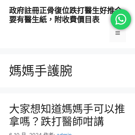
跳
政府註冊正骨復位跌打醫生好推介
至
要有醫生紙，附收費價目表
主
要
選
內
容
單
媽媽手護腕
大家想知道媽媽手可以推
拿嗎？跌打醫師咁講
6 10 月, 2024
作者:
admin