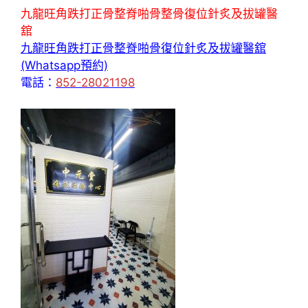
九龍旺角跌打正骨整脊啪骨整骨復位針炙及拔罐醫
舘
九龍旺角跌打正骨整脊啪骨復位針炙及拔罐醫舘
(Whatsapp預約)
電話：
852-28021198