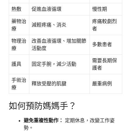
熱敷
促進血液循環
慢性期
藥物治
疼痛較劇烈
減輕疼痛、消炎
療
者
物理治
改善血液循環、增加關節
多數患者
療
活動度
需要長期保
護具
固定手腕，減少活動
護者
手術治
釋放受壓的肌腱
嚴重病例
療
如何預防媽媽手？
避免重複性動作：
定期休息，改變工作姿
勢。