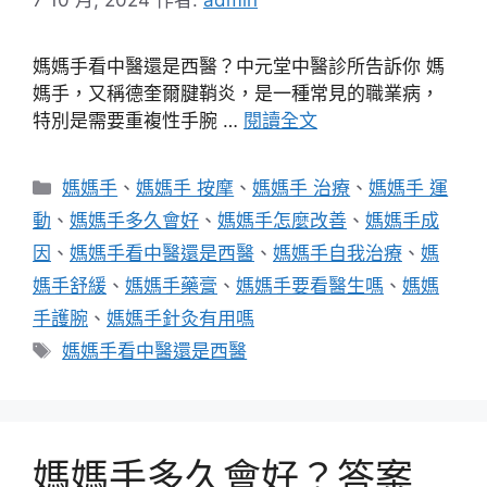
媽媽手看中醫還是西醫？中元堂中醫診所告訴你 媽
媽手，又稱德奎爾腱鞘炎，是一種常見的職業病，
特別是需要重複性手腕 …
閱讀全文
分
媽媽手
、
媽媽手 按摩
、
媽媽手 治療
、
媽媽手 運
類
動
、
媽媽手多久會好
、
媽媽手怎麼改善
、
媽媽手成
因
、
媽媽手看中醫還是西醫
、
媽媽手自我治療
、
媽
媽手舒緩
、
媽媽手藥膏
、
媽媽手要看醫生嗎
、
媽媽
手護腕
、
媽媽手針灸有用嗎
標
媽媽手看中醫還是西醫
籤
媽媽手多久會好？答案