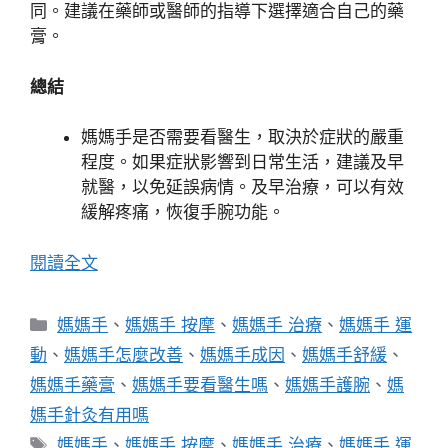
同。建議在藥師或醫師的指導下選擇適合自己的藥
膏。
總結
媽媽手是否需要看醫生，取決於症狀的嚴重
程度。如果症狀影響到日常生活，建議及早
就醫，以免延誤病情。及早治療，可以有效
緩解疼痛，恢復手腕功能。
閱讀全文
分
媽媽手
、
媽媽手 按摩
、
媽媽手 治療
、
媽媽手 運
類
動
、
媽媽手怎麼改善
、
媽媽手成因
、
媽媽手舒緩
、
媽媽手藥膏
、
媽媽手要看醫生嗎
、
媽媽手護腕
、
媽
媽手針灸有用嗎
標
媽媽手
、
媽媽手 按摩
、
媽媽手 治療
、
媽媽手 運