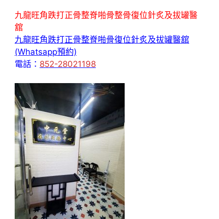
九龍旺角跌打正骨整脊啪骨整骨復位針炙及拔罐醫
舘
九龍旺角跌打正骨整脊啪骨復位針炙及拔罐醫舘
(Whatsapp預約)
電話：
852-28021198