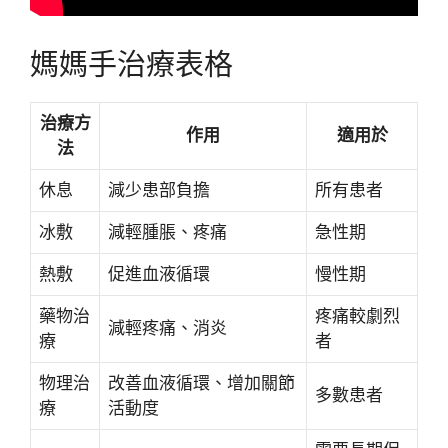
媽媽手治療表格
治療方
作用
適用於
法
休息
減少患部負擔
所有患者
冰敷
減輕腫脹、疼痛
急性期
熱敷
促進血液循環
慢性期
藥物治
疼痛較劇烈
減輕疼痛、消炎
療
者
物理治
改善血液循環、增加關節
多數患者
療
活動度