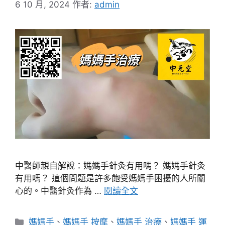
6 10 月, 2024
作者:
admin
中醫師親自解說：媽媽手針灸有用嗎？ 媽媽手針灸
有用嗎？ 這個問題是許多飽受媽媽手困擾的人所關
心的。中醫針灸作為 …
閱讀全文
分
媽媽手
、
媽媽手 按摩
、
媽媽手 治療
、
媽媽手 運