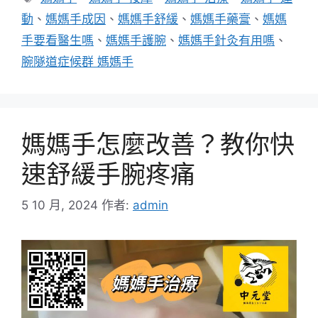
籤
動
、
媽媽手成因
、
媽媽手舒緩
、
媽媽手藥膏
、
媽媽
手要看醫生嗎
、
媽媽手護腕
、
媽媽手針灸有用嗎
、
腕隧道症候群 媽媽手
媽媽手怎麼改善？教你快
速舒緩手腕疼痛
5 10 月, 2024
作者:
admin