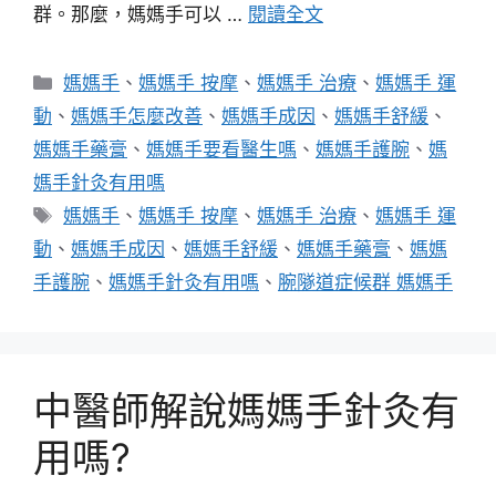
群。那麼，媽媽手可以 …
閱讀全文
分
媽媽手
、
媽媽手 按摩
、
媽媽手 治療
、
媽媽手 運
類
動
、
媽媽手怎麼改善
、
媽媽手成因
、
媽媽手舒緩
、
媽媽手藥膏
、
媽媽手要看醫生嗎
、
媽媽手護腕
、
媽
媽手針灸有用嗎
標
媽媽手
、
媽媽手 按摩
、
媽媽手 治療
、
媽媽手 運
籤
動
、
媽媽手成因
、
媽媽手舒緩
、
媽媽手藥膏
、
媽媽
手護腕
、
媽媽手針灸有用嗎
、
腕隧道症候群 媽媽手
中醫師解說媽媽手針灸有
用嗎?