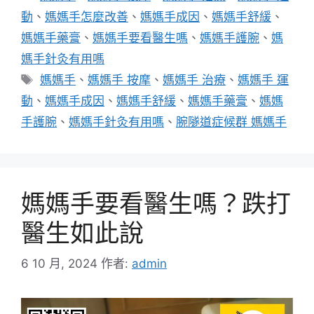
類
動
、
媽媽手怎麼改善
、
媽媽手成因
、
媽媽手舒緩
、
媽媽手藥膏
、
媽媽手要看醫生嗎
、
媽媽手護腕
、
媽
媽手針灸有用嗎
標
媽媽手
、
媽媽手 按摩
、
媽媽手 治療
、
媽媽手 運
籤
動
、
媽媽手成因
、
媽媽手舒緩
、
媽媽手藥膏
、
媽媽
手護腕
、
媽媽手針灸有用嗎
、
腕隧道症候群 媽媽手
媽媽手要看醫生嗎？跌打
醫生如此說
6 10 月, 2024
作者:
admin