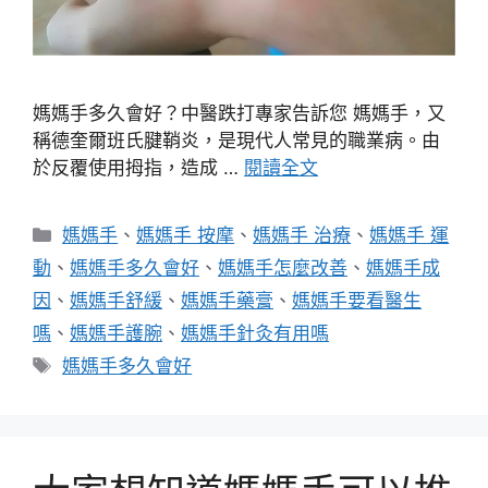
媽媽手多久會好？中醫跌打專家告訴您 媽媽手，又
稱德奎爾班氏腱鞘炎，是現代人常見的職業病。由
於反覆使用拇指，造成 …
閱讀全文
分
媽媽手
、
媽媽手 按摩
、
媽媽手 治療
、
媽媽手 運
類
動
、
媽媽手多久會好
、
媽媽手怎麼改善
、
媽媽手成
因
、
媽媽手舒緩
、
媽媽手藥膏
、
媽媽手要看醫生
嗎
、
媽媽手護腕
、
媽媽手針灸有用嗎
標
媽媽手多久會好
籤