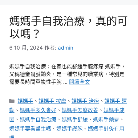
媽媽手自我治療，真的可
以嗎？
6 10 月, 2024
作者:
admin
媽媽手自我治療：在家也能舒緩手腕疼痛 媽媽手，
又稱德奎爾腱鞘炎，是一種常見的職業病，特別是
需要長時間重複性手腕 …
閱讀全文
分
媽媽手
、
媽媽手 按摩
、
媽媽手 治療
、
媽媽手 運
類
動
、
媽媽手多久會好
、
媽媽手怎麼改善
、
媽媽手成
因
、
媽媽手自我治療
、
媽媽手舒緩
、
媽媽手藥膏
、
媽媽手要看醫生嗎
、
媽媽手護腕
、
媽媽手針灸有用
嗎