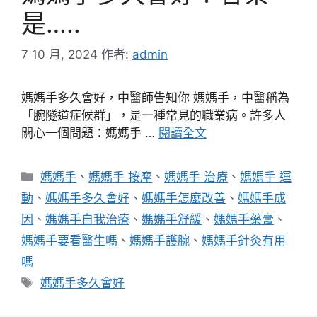
是…..
7 10 月, 2024
作者:
admin
媽媽手多久會好，中醫師告知你 媽媽手，中醫稱為
「腕隧道症候群」，是一種常見的職業病。許多人
關心一個問題：媽媽手 …
閱讀全文
分
媽媽手
、
媽媽手 按摩
、
媽媽手 治療
、
媽媽手 運
類
動
、
媽媽手多久會好
、
媽媽手怎麼改善
、
媽媽手成
因
、
媽媽手自我治療
、
媽媽手舒緩
、
媽媽手藥膏
、
媽媽手要看醫生嗎
、
媽媽手護腕
、
媽媽手針灸有用
嗎
標
媽媽手多久會好
籤