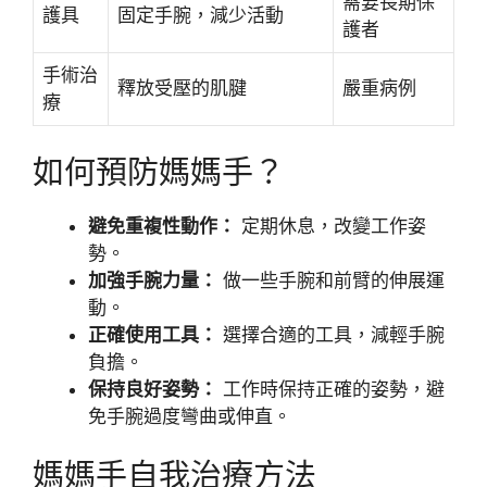
需要長期保
護具
固定手腕，減少活動
護者
手術治
釋放受壓的肌腱
嚴重病例
療
如何預防媽媽手？
避免重複性動作：
定期休息，改變工作姿
勢。
加強手腕力量：
做一些手腕和前臂的伸展運
動。
正確使用工具：
選擇合適的工具，減輕手腕
負擔。
保持良好姿勢：
工作時保持正確的姿勢，避
免手腕過度彎曲或伸直。
媽媽手自我治療方法