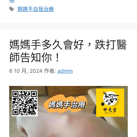
標
媽媽手自我治療
籤
媽媽手多久會好，跌打醫
師告知你！
6 10 月, 2024
作者:
admin