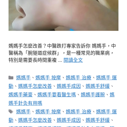
媽媽手怎麼改善？中醫跌打專家告訴你 媽媽手，中
醫稱為「腕隧道症候群」，是一種常見的職業病，
特別是需要長時間重複 …
閱讀全文
分
媽媽手
、
媽媽手 按摩
、
媽媽手 治療
、
媽媽手 運
類
動
、
媽媽手怎麼改善
、
媽媽手成因
、
媽媽手舒緩
、
媽媽手藥膏
、
媽媽手要看醫生嗎
、
媽媽手護腕
、
媽
媽手針灸有用嗎
標
媽媽手
、
媽媽手 按摩
、
媽媽手 治療
、
媽媽手 運
籤
動
、
媽媽手怎麼改善
、
媽媽手成因
、
媽媽手舒緩
、