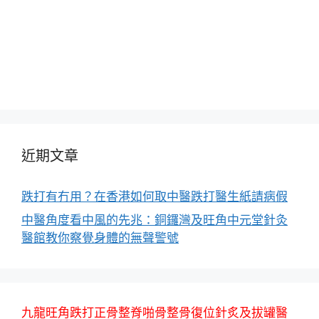
近期文章
跌打有冇用？在香港如何取中醫跌打醫生紙請病假
中醫角度看中風的先兆：銅鑼灣及旺角中元堂針灸
醫館教你察覺身體的無聲警號
九龍旺角跌打正骨整脊啪骨整骨復位針炙及拔罐醫