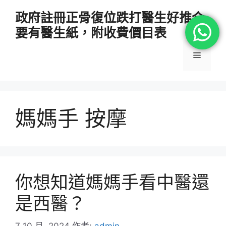
跳
政府註冊正骨復位跌打醫生好推介
至
要有醫生紙，附收費價目表
主
要
選
內
容
單
媽媽手 按摩
你想知道媽媽手看中醫還
是西醫？
7 10 月, 2024
作者:
admin