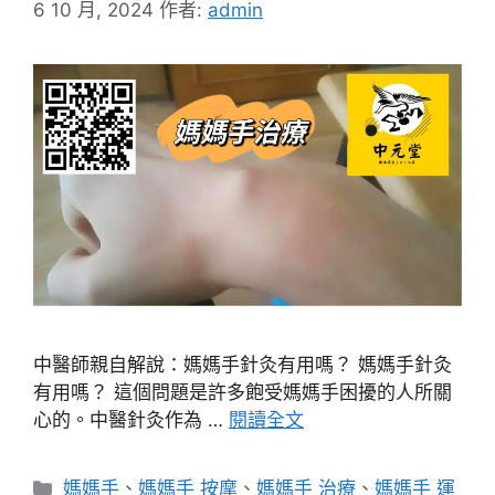
6 10 月, 2024
作者:
admin
中醫師親自解說：媽媽手針灸有用嗎？ 媽媽手針灸
有用嗎？ 這個問題是許多飽受媽媽手困擾的人所關
心的。中醫針灸作為 …
閱讀全文
分
媽媽手
、
媽媽手 按摩
、
媽媽手 治療
、
媽媽手 運