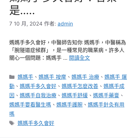
是…..
7 10 月, 2024
作者:
admin
媽媽手多久會好，中醫師告知你 媽媽手，中醫稱為
「腕隧道症候群」，是一種常見的職業病。許多人
關心一個問題：媽媽手 …
閱讀全文
分
媽媽手
、
媽媽手 按摩
、
媽媽手 治療
、
媽媽手 運
類
動
、
媽媽手多久會好
、
媽媽手怎麼改善
、
媽媽手成
因
、
媽媽手自我治療
、
媽媽手舒緩
、
媽媽手藥膏
、
媽媽手要看醫生嗎
、
媽媽手護腕
、
媽媽手針灸有用
嗎
標
媽媽手多久會好
籤