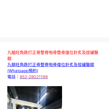
九龍旺角跌打正骨整脊啪骨整骨復位針炙及拔罐醫
舘
九龍旺角跌打正骨整脊啪骨復位針炙及拔罐醫舘
(Whatsapp預約)
電話：
852-28021198