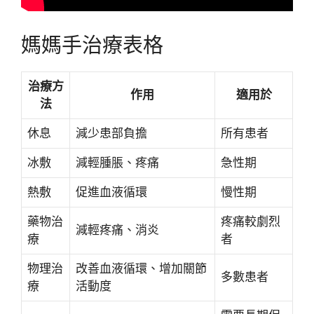
媽媽手治療表格
治療方
作用
適用於
法
休息
減少患部負擔
所有患者
冰敷
減輕腫脹、疼痛
急性期
熱敷
促進血液循環
慢性期
藥物治
疼痛較劇烈
減輕疼痛、消炎
療
者
物理治
改善血液循環、增加關節
多數患者
療
活動度