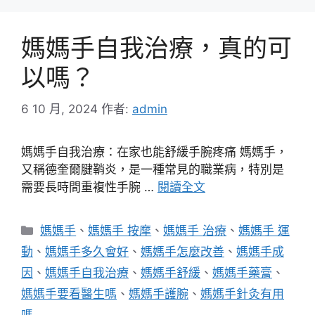
媽媽手自我治療，真的可
以嗎？
6 10 月, 2024
作者:
admin
媽媽手自我治療：在家也能舒緩手腕疼痛 媽媽手，
又稱德奎爾腱鞘炎，是一種常見的職業病，特別是
需要長時間重複性手腕 …
閱讀全文
分
媽媽手
、
媽媽手 按摩
、
媽媽手 治療
、
媽媽手 運
類
動
、
媽媽手多久會好
、
媽媽手怎麼改善
、
媽媽手成
因
、
媽媽手自我治療
、
媽媽手舒緩
、
媽媽手藥膏
、
媽媽手要看醫生嗎
、
媽媽手護腕
、
媽媽手針灸有用
嗎