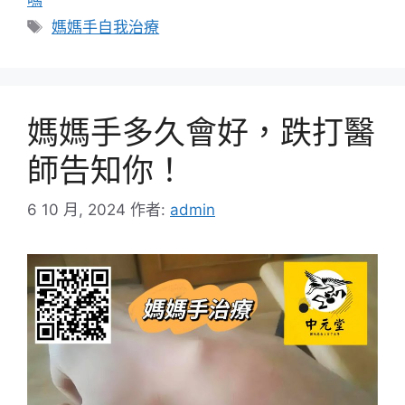
標
媽媽手自我治療
籤
媽媽手多久會好，跌打醫
師告知你！
6 10 月, 2024
作者:
admin