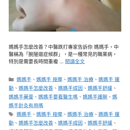
媽媽手怎麼改善？中醫跌打專家告訴你 媽媽手，中
醫稱為「腕隧道症候群」，是一種常見的職業病，
特別是需要長時間重複 …
閱讀全文
分
媽媽手
、
媽媽手 按摩
、
媽媽手 治療
、
媽媽手 運
類
動
、
媽媽手怎麼改善
、
媽媽手成因
、
媽媽手舒緩
、
媽媽手藥膏
、
媽媽手要看醫生嗎
、
媽媽手護腕
、
媽
媽手針灸有用嗎
標
媽媽手
、
媽媽手 按摩
、
媽媽手 治療
、
媽媽手 運
籤
動
、
媽媽手怎麼改善
、
媽媽手成因
、
媽媽手舒緩
、