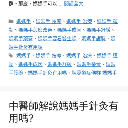
群。那麼，媽媽手可以 …
閱讀全文
分
媽媽手
、
媽媽手 按摩
、
媽媽手 治療
、
媽媽手 運
類
動
、
媽媽手怎麼改善
、
媽媽手成因
、
媽媽手舒緩
、
媽媽手藥膏
、
媽媽手要看醫生嗎
、
媽媽手護腕
、
媽
媽手針灸有用嗎
標
媽媽手
、
媽媽手 按摩
、
媽媽手 治療
、
媽媽手 運
籤
動
、
媽媽手成因
、
媽媽手舒緩
、
媽媽手藥膏
、
媽媽
手護腕
、
媽媽手針灸有用嗎
、
腕隧道症候群 媽媽手
中醫師解說媽媽手針灸有
用嗎?