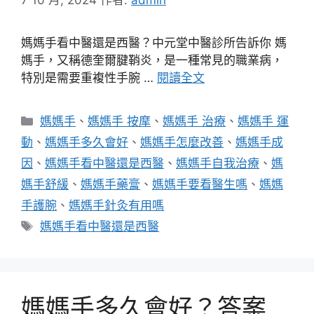
媽媽手看中醫還是西醫？中元堂中醫診所告訴你 媽
媽手，又稱德奎爾腱鞘炎，是一種常見的職業病，
特別是需要重複性手腕 …
閱讀全文
分
媽媽手
、
媽媽手 按摩
、
媽媽手 治療
、
媽媽手 運
類
動
、
媽媽手多久會好
、
媽媽手怎麼改善
、
媽媽手成
因
、
媽媽手看中醫還是西醫
、
媽媽手自我治療
、
媽
媽手舒緩
、
媽媽手藥膏
、
媽媽手要看醫生嗎
、
媽媽
手護腕
、
媽媽手針灸有用嗎
標
媽媽手看中醫還是西醫
籤
媽媽手多久會好？答案