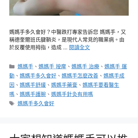
媽媽手多久會好？中醫跌打專家告訴您 媽媽手，又
稱德奎爾班氏腱鞘炎，是現代人常見的職業病。由
於反覆使用拇指，造成 …
閱讀全文
分
媽媽手
、
媽媽手 按摩
、
媽媽手 治療
、
媽媽手 運
類
動
、
媽媽手多久會好
、
媽媽手怎麼改善
、
媽媽手成
因
、
媽媽手舒緩
、
媽媽手藥膏
、
媽媽手要看醫生
嗎
、
媽媽手護腕
、
媽媽手針灸有用嗎
標
媽媽手多久會好
籤