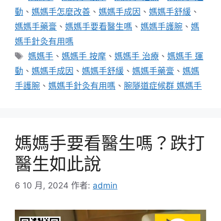
類
動
、
媽媽手怎麼改善
、
媽媽手成因
、
媽媽手舒緩
、
媽媽手藥膏
、
媽媽手要看醫生嗎
、
媽媽手護腕
、
媽
媽手針灸有用嗎
標
媽媽手
、
媽媽手 按摩
、
媽媽手 治療
、
媽媽手 運
籤
動
、
媽媽手成因
、
媽媽手舒緩
、
媽媽手藥膏
、
媽媽
手護腕
、
媽媽手針灸有用嗎
、
腕隧道症候群 媽媽手
媽媽手要看醫生嗎？跌打
醫生如此說
6 10 月, 2024
作者:
admin