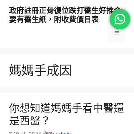
跳
政府註冊正骨復位跌打醫生好推介
至
要有醫生紙，附收費價目表
主
要
選
內
容
單
媽媽手成因
你想知道媽媽手看中醫還
是西醫？
7 10 月, 2024
作者:
admin