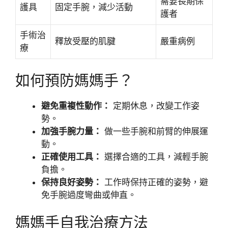
需要長期保
護具
固定手腕，減少活動
護者
手術治
釋放受壓的肌腱
嚴重病例
療
如何預防媽媽手？
避免重複性動作：
定期休息，改變工作姿
勢。
加強手腕力量：
做一些手腕和前臂的伸展運
動。
正確使用工具：
選擇合適的工具，減輕手腕
負擔。
保持良好姿勢：
工作時保持正確的姿勢，避
免手腕過度彎曲或伸直。
媽媽手自我治療方法