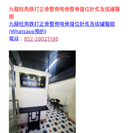
九龍旺角跌打正骨整脊啪骨整骨復位針炙及拔罐醫
舘
九龍旺角跌打正骨整脊啪骨復位針炙及拔罐醫舘
(Whatsapp預約)
電話：
852-28021198