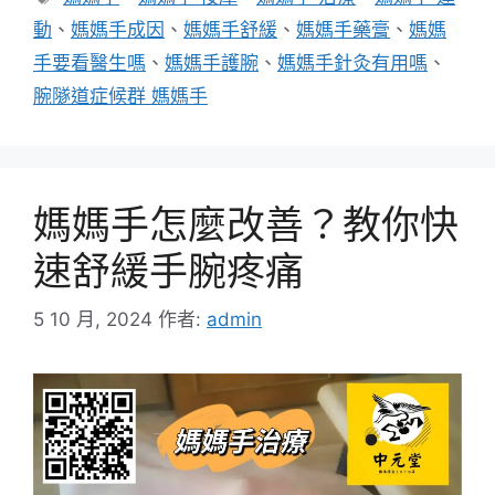
籤
動
、
媽媽手成因
、
媽媽手舒緩
、
媽媽手藥膏
、
媽媽
手要看醫生嗎
、
媽媽手護腕
、
媽媽手針灸有用嗎
、
腕隧道症候群 媽媽手
媽媽手怎麼改善？教你快
速舒緩手腕疼痛
5 10 月, 2024
作者:
admin