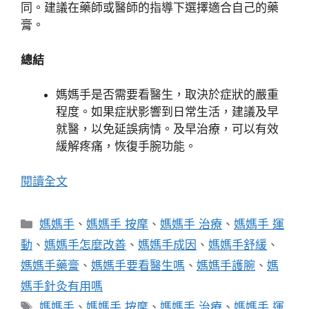
同。建議在藥師或醫師的指導下選擇適合自己的藥
膏。
總結
媽媽手是否需要看醫生，取決於症狀的嚴重
程度。如果症狀影響到日常生活，建議及早
就醫，以免延誤病情。及早治療，可以有效
緩解疼痛，恢復手腕功能。
閱讀全文
分
媽媽手
、
媽媽手 按摩
、
媽媽手 治療
、
媽媽手 運
類
動
、
媽媽手怎麼改善
、
媽媽手成因
、
媽媽手舒緩
、
媽媽手藥膏
、
媽媽手要看醫生嗎
、
媽媽手護腕
、
媽
媽手針灸有用嗎
標
媽媽手
、
媽媽手 按摩
、
媽媽手 治療
、
媽媽手 運