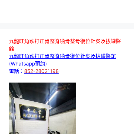
九龍旺角跌打正骨整脊啪骨整骨復位針炙及拔罐醫
舘
九龍旺角跌打正骨整脊啪骨復位針炙及拔罐醫舘
(Whatsapp預約)
電話：
852-28021198