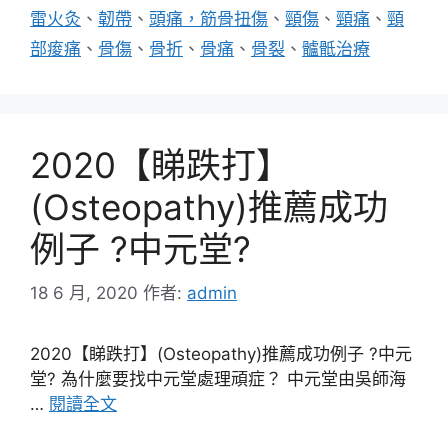
雷火灸
、
韌帶
、
頭痛，筋骨扭傷
、
頸傷
、
頸痛
、
頸
部痠痛
、
骨傷
、
骨折
、
骨痛
、
骨裂
、
髗骶治療
2020【睇跌打】
(Osteopathy)推薦成功
例子 ?中元堂?
18 6 月, 2020
作者:
admin
2020【睇跌打】(Osteopathy)推薦成功例子 ?中元
堂? 為什麼要找中元堂處理頑症？ 中元堂由吳師海
…
閱讀全文