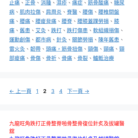
止痛
、
正骨
、
消腫
、
濕疹
、
痛症
、
筋骨酸痛
、
糖尿
病
、
肌肉拉傷
、
肩周炎
、
脊醫
、
腰傷
、
腰椎間盤
痛
、
腰痛
、
腰痠背痛
、
腰脊
、
腰膝蓋踝勞損
、
膝
痛
、
舊患
、
艾灸
、
跌打
、
跌打傷患
、
軟組織損傷
、
運勳創傷
、
都市病
、
針灸
、
關節勞損
、
陳年舊患
、
雷火灸
、
韌帶
、
頭痛，筋骨扭傷
、
頸傷
、
頸痛
、
頸
部痠痛
、
骨傷
、
骨折
、
骨痛
、
骨裂
、
髗骶治療
頁
頁
頁
頁
←
上一頁
1
2
3
4
下一頁
→
面
面
面
面
九龍旺角跌打正骨整脊啪骨整骨復位針炙及拔罐醫
舘