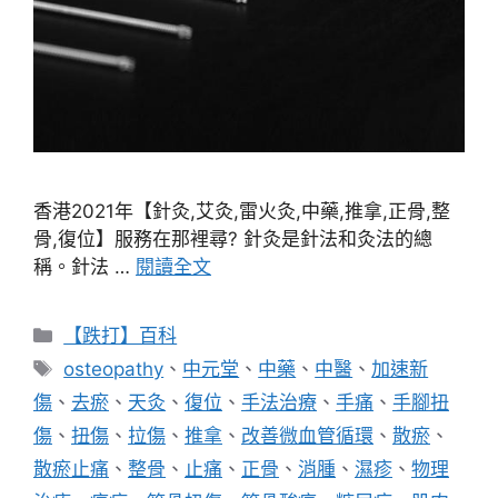
香港2021年【針灸,艾灸,雷火灸,中藥,推拿,正骨,整
骨,復位】服務在那裡尋? 針灸是針法和灸法的總
稱。針法 …
閱讀全文
分
【跌打】百科
類
標
osteopathy
、
中元堂
、
中藥
、
中醫
、
加速新
籤
傷
、
去瘀
、
天灸
、
復位
、
手法治療
、
手痛
、
手腳扭
傷
、
扭傷
、
拉傷
、
推拿
、
改善微血管循環
、
散瘀
、
散瘀止痛
、
整骨
、
止痛
、
正骨
、
消腫
、
濕疹
、
物理