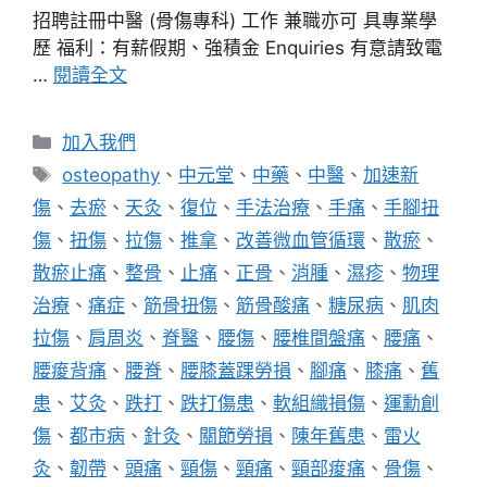
招聘註冊中醫 (骨傷專科) 工作 兼職亦可 具專業學
歷 福利：有薪假期、強積金 Enquiries 有意請致電
…
閱讀全文
分
加入我們
類
標
osteopathy
、
中元堂
、
中藥
、
中醫
、
加速新
籤
傷
、
去瘀
、
天灸
、
復位
、
手法治療
、
手痛
、
手腳扭
傷
、
扭傷
、
拉傷
、
推拿
、
改善微血管循環
、
散瘀
、
散瘀止痛
、
整骨
、
止痛
、
正骨
、
消腫
、
濕疹
、
物理
治療
、
痛症
、
筋骨扭傷
、
筋骨酸痛
、
糖尿病
、
肌肉
拉傷
、
肩周炎
、
脊醫
、
腰傷
、
腰椎間盤痛
、
腰痛
、
腰痠背痛
、
腰脊
、
腰膝蓋踝勞損
、
腳痛
、
膝痛
、
舊
患
、
艾灸
、
跌打
、
跌打傷患
、
軟組織損傷
、
運勳創
傷
、
都市病
、
針灸
、
關節勞損
、
陳年舊患
、
雷火
灸
、
韌帶
、
頭痛
、
頸傷
、
頸痛
、
頸部痠痛
、
骨傷
、