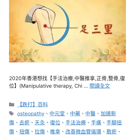
2020年香港想找【手法治療,中醫推拿,正骨,整骨,復
位】(Manipulative therapy, Chi …
閱讀全文
分
【跌打】百科
類
標
osteopathy
、
中元堂
、
中藥
、
中醫
、
加速新
籤
傷
、
去瘀
、
天灸
、
復位
、
手法治療
、
手痛
、
手腳扭
傷
、
扭傷
、
拉傷
、
推拿
、
改善微血管循環
、
散瘀
、