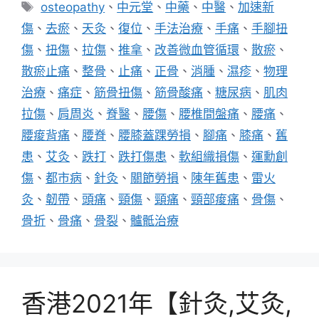
類
標
osteopathy
、
中元堂
、
中藥
、
中醫
、
加速新
籤
傷
、
去瘀
、
天灸
、
復位
、
手法治療
、
手痛
、
手腳扭
傷
、
扭傷
、
拉傷
、
推拿
、
改善微血管循環
、
散瘀
、
散瘀止痛
、
整骨
、
止痛
、
正骨
、
消腫
、
濕疹
、
物理
治療
、
痛症
、
筋骨扭傷
、
筋骨酸痛
、
糖尿病
、
肌肉
拉傷
、
肩周炎
、
脊醫
、
腰傷
、
腰椎間盤痛
、
腰痛
、
腰痠背痛
、
腰脊
、
腰膝蓋踝勞損
、
腳痛
、
膝痛
、
舊
患
、
艾灸
、
跌打
、
跌打傷患
、
軟組織損傷
、
運勳創
傷
、
都市病
、
針灸
、
關節勞損
、
陳年舊患
、
雷火
灸
、
韌帶
、
頭痛
、
頸傷
、
頸痛
、
頸部痠痛
、
骨傷
、
骨折
、
骨痛
、
骨裂
、
髗骶治療
香港2021年【針灸,艾灸,