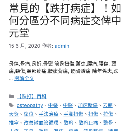
常見的【跌打病症】！如
何分區分不同病症交俾中
元堂
15 6 月, 2020
作者:
admin
骨傷,骨痛,骨折,骨裂 筋骨扭傷,舊患,腰痛,腰傷, 頸
痛,頸傷,頸部痠痛,腰痠背痛, 筋骨酸痛 陳年舊患,跌
…
閱讀全文
分
【跌打】百科
類
標
osteopathy
、
中藥
、
中醫
、
加速新傷
、
去瘀
、
籤
天灸
、
復位
、
手法治療
、
手腳扭傷
、
扭傷
、
拉傷
、
推拿
、
改善微血管循環
、
散瘀
、
散瘀止痛
、
整骨
、