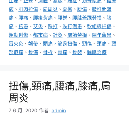
止痛
、
正骨
、
消腫
、
濕疹
、
痛症
、
筋骨酸痛
、
糖尿
病
、
肌肉拉傷
、
肩周炎
、
脊醫
、
腰傷
、
腰椎間盤
痛
、
腰痛
、
腰痠背痛
、
腰脊
、
腰膝蓋踝勞損
、
膝
痛
、
舊患
、
艾灸
、
跌打
、
跌打傷患
、
軟組織損傷
、
運勳創傷
、
都市病
、
針灸
、
關節勞損
、
陳年舊患
、
雷火灸
、
韌帶
、
頭痛，筋骨扭傷
、
頸傷
、
頸痛
、
頸
部痠痛
、
骨傷
、
骨折
、
骨痛
、
骨裂
、
髗骶治療
扭傷,頸痛,腰痛,膝痛,肩
周炎
7 6 月, 2020
作者:
admin