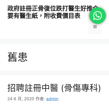
跳
政府註冊正骨復位跌打醫生好推介
至
要有醫生紙，附收費價目表
主
要
選
內
容
單
舊患
招聘註冊中醫 (骨傷專科)
24 6 月, 2020
作者:
admin