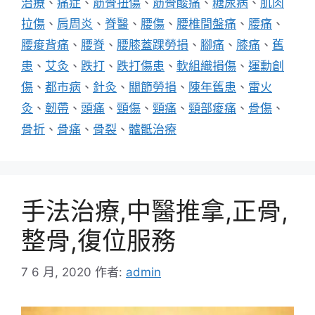
治療
、
痛症
、
筋骨扭傷
、
筋骨酸痛
、
糖尿病
、
肌肉
拉傷
、
肩周炎
、
脊醫
、
腰傷
、
腰椎間盤痛
、
腰痛
、
腰痠背痛
、
腰脊
、
腰膝蓋踝勞損
、
腳痛
、
膝痛
、
舊
患
、
艾灸
、
跌打
、
跌打傷患
、
軟組織損傷
、
運勳創
傷
、
都市病
、
針灸
、
關節勞損
、
陳年舊患
、
雷火
灸
、
韌帶
、
頭痛
、
頸傷
、
頸痛
、
頸部痠痛
、
骨傷
、
骨折
、
骨痛
、
骨裂
、
髗骶治療
手法治療,中醫推拿,正骨,
整骨,復位服務
7 6 月, 2020
作者:
admin