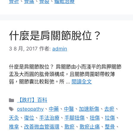
骨折
、
骨痛
、
骨裂
、
髗骶治療
什麼是肩關節脫位？
3 8 月, 2017
作者:
admin
什麼是肩關節脫位？ 肩關節由小而淺平的肩胛關節
盂及大而圓的肱骨頭構成，且關節周圍韌帶較薄
弱，關節囊比較鬆弛。所 …
閱讀全文
分
【跌打】百科
類
標
osteopathy
、
中藥
、
中醫
、
加速新傷
、
去瘀
、
籤
天灸
、
復位
、
手法治療
、
手腳扭傷
、
扭傷
、
拉傷
、
推拿
、
改善微血管循環
、
散瘀
、
散瘀止痛
、
整骨
、