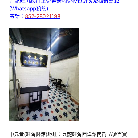
九龍旺角跌打正骨整脊啪骨復位針炙及拔罐醫舘
(Whatsapp預約)
電話：
852-28021198
中元堂(旺角醫舘)地址：九龍旺角西洋菜南街1A號百寶