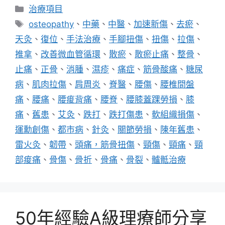
分
治療項目
類
標
osteopathy
、
中藥
、
中醫
、
加速新傷
、
去瘀
、
籤
天灸
、
復位
、
手法治療
、
手腳扭傷
、
扭傷
、
拉傷
、
推拿
、
改善微血管循環
、
散瘀
、
散瘀止痛
、
整骨
、
止痛
、
正骨
、
消腫
、
濕疹
、
痛症
、
筋骨酸痛
、
糖尿
病
、
肌肉拉傷
、
肩周炎
、
脊醫
、
腰傷
、
腰椎間盤
痛
、
腰痛
、
腰痠背痛
、
腰脊
、
腰膝蓋踝勞損
、
膝
痛
、
舊患
、
艾灸
、
跌打
、
跌打傷患
、
軟組織損傷
、
運勳創傷
、
都市病
、
針灸
、
關節勞損
、
陳年舊患
、
雷火灸
、
韌帶
、
頭痛，筋骨扭傷
、
頸傷
、
頸痛
、
頸
部痠痛
、
骨傷
、
骨折
、
骨痛
、
骨裂
、
髗骶治療
50年經驗A級理療師分享