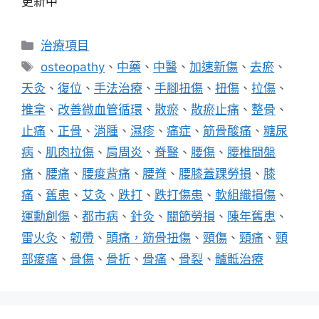
更新中
分
治療項目
類
標
osteopathy
、
中藥
、
中醫
、
加速新傷
、
去瘀
、
籤
天灸
、
復位
、
手法治療
、
手腳扭傷
、
扭傷
、
拉傷
、
推拿
、
改善微血管循環
、
散瘀
、
散瘀止痛
、
整骨
、
止痛
、
正骨
、
消腫
、
濕疹
、
痛症
、
筋骨酸痛
、
糖尿
病
、
肌肉拉傷
、
肩周炎
、
脊醫
、
腰傷
、
腰椎間盤
痛
、
腰痛
、
腰痠背痛
、
腰脊
、
腰膝蓋踝勞損
、
膝
痛
、
舊患
、
艾灸
、
跌打
、
跌打傷患
、
軟組織損傷
、
運勳創傷
、
都市病
、
針灸
、
關節勞損
、
陳年舊患
、
雷火灸
、
韌帶
、
頭痛，筋骨扭傷
、
頸傷
、
頸痛
、
頸
部痠痛
、
骨傷
、
骨折
、
骨痛
、
骨裂
、
髗骶治療