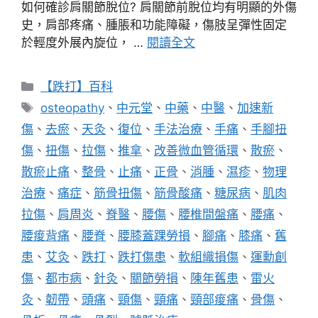
如何確診肩關節脫位? 肩關節前脫位均有明顯的外傷
史，肩部疼痛、腫脹和功能障礙，傷肢呈彈性固定
於輕度外展內旋位， …
閱讀全文
分
【跌打】百科
類
標
osteopathy
、
中元堂
、
中藥
、
中醫
、
加速新
籤
傷
、
去瘀
、
天灸
、
復位
、
手法治療
、
手痛
、
手腳扭
傷
、
扭傷
、
拉傷
、
推拿
、
改善微血管循環
、
散瘀
、
散瘀止痛
、
整骨
、
止痛
、
正骨
、
消腫
、
濕疹
、
物理
治療
、
痛症
、
筋骨扭傷
、
筋骨酸痛
、
糖尿病
、
肌肉
拉傷
、
肩周炎
、
脊醫
、
腰傷
、
腰椎間盤痛
、
腰痛
、
腰痠背痛
、
腰脊
、
腰膝蓋踝勞損
、
腳痛
、
膝痛
、
舊
患
、
艾灸
、
跌打
、
跌打傷患
、
軟組織損傷
、
運勳創
傷
、
都市病
、
針灸
、
關節勞損
、
陳年舊患
、
雷火
灸
、
韌帶
、
頭痛
、
頸傷
、
頸痛
、
頸部痠痛
、
骨傷
、