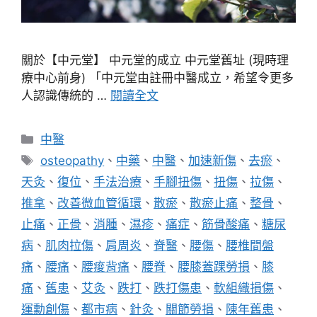
關於【中元堂】 中元堂的成立 中元堂舊址 (現時理
療中心前身) 「中元堂由註冊中醫成立，希望令更多
人認識傳統的 …
閱讀全文
分
中醫
類
標
osteopathy
、
中藥
、
中醫
、
加速新傷
、
去瘀
、
籤
天灸
、
復位
、
手法治療
、
手腳扭傷
、
扭傷
、
拉傷
、
推拿
、
改善微血管循環
、
散瘀
、
散瘀止痛
、
整骨
、
止痛
、
正骨
、
消腫
、
濕疹
、
痛症
、
筋骨酸痛
、
糖尿
病
、
肌肉拉傷
、
肩周炎
、
脊醫
、
腰傷
、
腰椎間盤
痛
、
腰痛
、
腰痠背痛
、
腰脊
、
腰膝蓋踝勞損
、
膝
痛
、
舊患
、
艾灸
、
跌打
、
跌打傷患
、
軟組織損傷
、
運勳創傷
、
都市病
、
針灸
、
關節勞損
、
陳年舊患
、