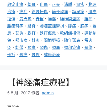
散瘀止痛
、
整骨
、
止痛
、
正骨
、
消腫
、
濕疹
、
物理
治療
、
痛症
、
筋骨扭傷
、
筋骨酸痛
、
糖尿病
、
肌肉
拉傷
、
肩周炎
、
脊醫
、
腰傷
、
腰椎間盤痛
、
腰痛
、
腰痠背痛
、
腰脊
、
腰膝蓋踝勞損
、
腳痛
、
膝痛
、
舊
患
、
艾灸
、
跌打
、
跌打傷患
、
軟組織損傷
、
運勳創
傷
、
都市病
、
針灸
、
關節勞損
、
陳年舊患
、
雷火
灸
、
韌帶
、
頭痛
、
頸傷
、
頸痛
、
頸部痠痛
、
骨傷
、
骨折
、
骨痛
、
骨裂
、
髗骶治療
【神經痛症療程】
5 8 月, 2017
作者:
admin