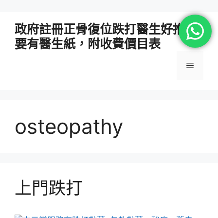
跳
政府註冊正骨復位跌打醫生好推介
至
要有醫生紙，附收費價目表
主
要
選
內
容
單
osteopathy
上門跌打