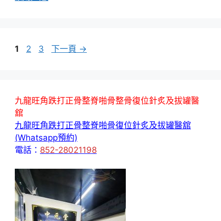
頁
頁
頁
1
2
3
下一頁
→
面
面
面
九龍旺角跌打正骨整脊啪骨整骨復位針炙及拔罐醫
舘
九龍旺角跌打正骨整脊啪骨復位針炙及拔罐醫舘
(Whatsapp預約)
電話：
852-28021198