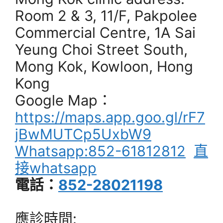
Room 2 & 3, 11/F, Pakpolee
Commercial Centre, 1A Sai
Yeung Choi Street South,
Mong Kok, Kowloon, Hong
Kong
Google Map：
https://maps.app.goo.gl/rF7
jBwMUTCp5UxbW9
Whatsapp:852-61812812
直
接whatsapp
電話：
852-28021198
應診時間: