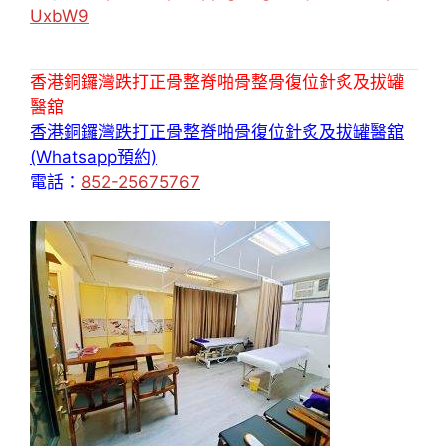
UxbW9
香港銅鑼灣跌打正骨整脊啪骨整骨復位針炙及拔罐
醫舘
香港銅鑼灣跌打正骨整脊啪骨復位針炙及拔罐醫舘
(Whatsapp預約)
電話：
852-25675767