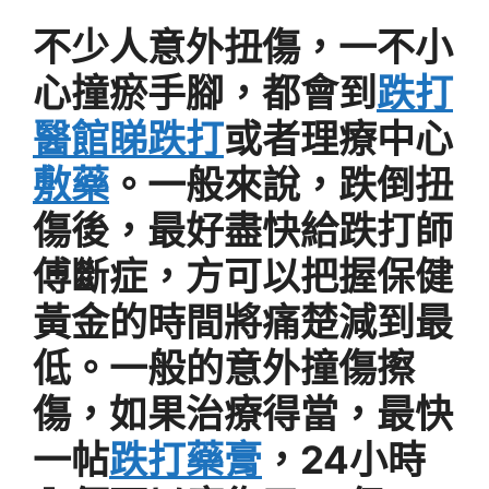
不少人意外扭傷，一不小
心撞瘀手腳，都會到
跌打
醫館睇跌打
或者理療中心
敷藥
。一般來說，跌倒扭
傷後，最好盡快給跌打師
傅斷症，方可以把握保健
黃金的時間將痛楚減到最
低。一般的意外撞傷擦
傷，如果治療得當，最快
一帖
跌打藥膏
，24小時