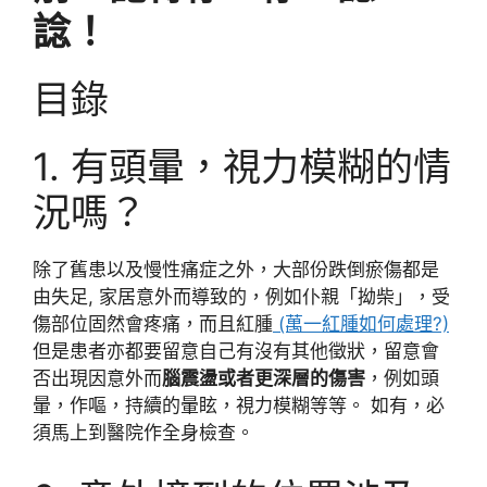
諗！
目錄
1. 有頭暈，視力模糊的情
況嗎？
除了舊患以及慢性痛症之外，大部份跌倒瘀傷都是
由失足, 家居意外而導致的，例如仆親「拗柴」，受
傷部位固然會疼痛，而且紅腫
(萬一紅腫如何處理?)
但是患者亦都要留意自己有沒有其他徵狀，留意會
否出現因意外而
腦震盪或者更深層的傷害
，例如頭
暈，作嘔，持續的暈眩，視力模糊等等。 如有，必
須馬上到醫院作全身檢查。