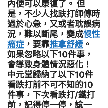
內便可以康復了。 但
是，不少人找趺打師傅時
過於心急，又或者耽誤病
況，難以斷尾，變成
慢性
痛症
，要靠
推拿舒緩
。
如果忽略以下10件事，
會導致身體情況惡化！
中元堂歸納了以下10件
看跌打前不可不知的10
件事，下次看跌打/鐵打
前，記得停一停，諗一