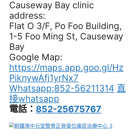
Causeway Bay clinic
address:
Flat O 3/F, Po Foo Building,
1-5 Foo Ming St, Causeway
Bay
Google Map:
https://maps.app.goo.gl/Hz
PiknywAfj1yrNx7
Whatsapp:852-56211314
直
接whatsapp
電話：
852-25675767