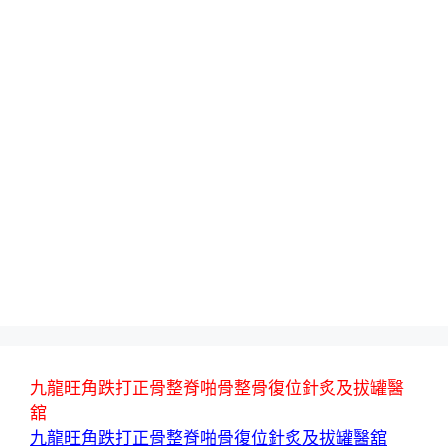
九龍旺角跌打正骨整脊啪骨整骨復位針炙及拔罐醫
舘
九龍旺角跌打正骨整脊啪骨復位針炙及拔罐醫舘