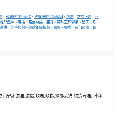
痛
、
改善微血管循環
、
改善肢體關節緊固
、
散瘀
、
散瘀止痛
、
止
椎間盤痛
、
腰痛
、
腰痠背痛
、
腰脊
、
腰膝蓋踝勞損
、
舊患
、
跌
舊患
、
韌帶拉傷扭傷軟組織損傷
、
頸傷
、
頸痛
、
頸部痠痛
、
骨
折,骨裂,腰痛,腰傷,頸痛,頸傷,頸部痠痛,腰痠背痛, 陳年