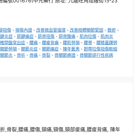
001676(中元藥行 原址: 九龍旺角煙廠街15-23
腳扭傷
、
損傷內證
、
改善微血管循環
、
改善肢體關節緊固
、
散瘀
、
鍵炎症
、
筋鍵痛症
、
筋骨扭傷
、
筋骨酸痛
、
肌肉拉傷
、
肌肉炎
椎間盤突出症
、
腰痛
、
腰痠背痛
、
腰肌勞損
、
腰脊
、
腰膝蓋踝勞
關節勞損
、
關節炎症
、
關節痛症
、
陳年舊患
、
韌帶拉傷扭傷軟組
關節炎
、
骨折
、
骨痛
、
骨裂
、
骨關節痹證
、
骨關節退行性疾病
折,骨裂,腰痛,腰傷,頸痛,頸傷,頸部痠痛,腰痠背痛, 陳年