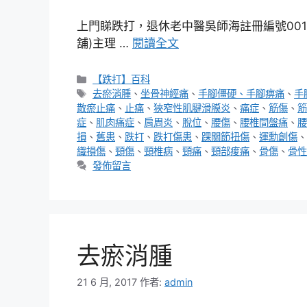
上門睇跌打，退休老中醫吳師海註冊編號00167
舖)主理 …
閱讀全文
分
【跌打】百科
類
標
去瘀消腫
、
坐骨神經痛
、
手腳僵硬、手腳痹痛
、
手
籤
散瘀止痛
、
止痛
、
狹窄性肌腱滑膜炎
、
痛症
、
筋傷
、
筋
症
、
肌肉痛症
、
肩周炎
、
脫位
、
腰傷
、
腰椎間盤痛
、
腰
損
、
舊患
、
跌打
、
跌打傷患
、
踝關節扭傷
、
運勳創傷
、
織損傷
、
頸傷
、
頸椎病
、
頸痛
、
頸部痠痛
、
骨傷
、
骨性
發佈留言
去瘀消腫
21 6 月, 2017
作者:
admin