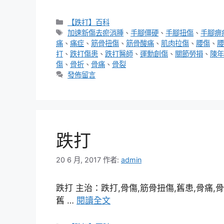
分
【跌打】百科
類
標
加速新傷去瘀消腫
、
手腳僵硬
、
手腳扭傷
、
手腳痹
籤
痛
、
痛症
、
筋骨扭傷
、
筋骨酸痛
、
肌肉拉傷
、
腰傷
、
腰
打
、
跌打傷患
、
跌打醫師
、
運勳創傷
、
關節勞損
、
陳年
傷
、
骨折
、
骨痛
、
骨裂
發佈留言
跌打
20 6 月, 2017
作者:
admin
跌打 主治：跌打,骨傷,筋骨扭傷,舊患,骨痛,骨
舊 …
閱讀全文