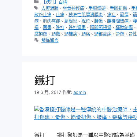
分
【跌打】百科
類
標
去瘀消腫
、
坐骨神經痛
、
手腳僵硬
、
手腳扭傷
、
手
籤
散瘀止痛
、
止痛
、
狹窄性肌腱滑膜炎
、
痛症
、
筋傷
、
筋
症
、
肌肉痛症
、
肩周炎
、
脫位
、
腰傷
、
腰椎間盤痛
、
腰
損
、
舊患
、
跌打
、
跌打傷患
、
踝關節扭傷
、
運勳創傷
、
織損傷
、
頸傷
、
頸椎病
、
頸痛
、
頸部痠痛
、
骨傷
、
骨性
發佈留言
鐵打
19 6 月, 2017
作者:
admin
鐵打 鐵打醫師是一種以中醫理論為基礎，