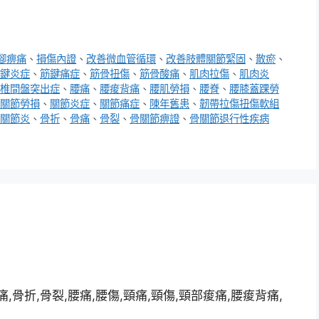
腳痹痛
、
損傷內證
、
改善微血管循環
、
改善肢體關節緊固
、
散瘀
、
鍵炎症
、
筋鍵痛症
、
筋骨扭傷
、
筋骨酸痛
、
肌肉拉傷
、
肌肉炎
椎間盤突出症
、
腰痛
、
腰痠背痛
、
腰肌勞損
、
腰脊
、
腰膝蓋踝勞
關節勞損
、
關節炎症
、
關節痛症
、
陳年舊患
、
韌帶拉傷扭傷軟組
關節炎
、
骨折
、
骨痛
、
骨裂
、
骨關節痹證
、
骨關節退行性疾病
,骨折,骨裂,腰痛,腰傷,頸痛,頸傷,頸部痠痛,腰痠背痛,