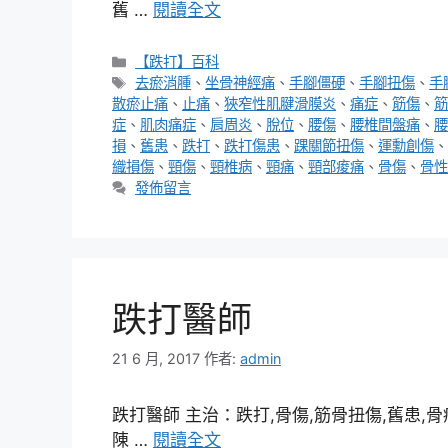
舊 …
閱讀全文
分
【跌打】百科
類
標
去瘀消腫
、
坐骨神經痛
、
手腳僵硬
、
手腳扭傷
、
手
籤
散瘀止痛
、
止痛
、
狹窄性肌腱滑膜炎
、
痛症
、
筋傷
、
筋
症
、
肌肉痛症
、
肩周炎
、
脫位
、
腰傷
、
腰椎間盤痛
、
腰
損
、
舊患
、
跌打
、
跌打傷患
、
踝關節扭傷
、
運勳創傷
、
織損傷
、
頸傷
、
頸椎病
、
頸痛
、
頸部痠痛
、
骨傷
、
骨性
發佈留言
跌打醫師
21 6 月, 2017
作者:
admin
跌打醫師 主治：跌打,骨傷,筋骨扭傷,舊患,骨痛
陳 …
閱讀全文