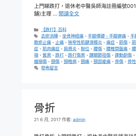
上門睇跌打，退休老中醫吳師海註冊編號00167
舖)主理 …
閱讀全文
分
【跌打】百科
類
標
去瘀消腫
、
坐骨神經痛
、
手腳僵硬、手腳痹痛
、
手
籤
散瘀止痛
、
止痛
、
狹窄性肌腱滑膜炎
、
痛症
、
筋傷
、
筋
症
、
肌肉痛症
、
肩周炎
、
脫位
、
腰傷
、
腰椎間盤痛
、
腰
損
、
舊患
、
跌打
、
跌打傷患
、
踝關節扭傷
、
運勳創傷
、
織損傷
、
頸傷
、
頸椎病
、
頸痛
、
頸部痠痛
、
骨傷
、
骨性
發佈留言
骨折
21 6 月, 2017
作者:
admin