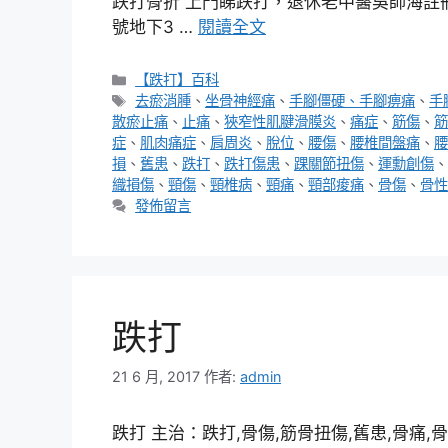
跌打骨折 上門睇跌打，退休老中醫吳師海註冊編號
號地下3 …
閱讀全文
分
【跌打】百科
類
標
去瘀消腫
、
坐骨神經痛
、
手腳僵硬、手腳痹痛
、
手
籤
散瘀止痛
、
止痛
、
狹窄性肌腱滑膜炎
、
痛症
、
筋傷
、
筋
症
、
肌肉痛症
、
肩周炎
、
脫位
、
腰傷
、
腰椎間盤痛
、
腰
損
、
舊患
、
跌打
、
跌打傷患
、
踝關節扭傷
、
運勳創傷
、
織損傷
、
頸傷
、
頸椎病
、
頸痛
、
頸部痠痛
、
骨傷
、
骨性
發佈留言
跌打
21 6 月, 2017
作者:
admin
跌打 主治：跌打,骨傷,筋骨扭傷,舊患,骨痛,骨