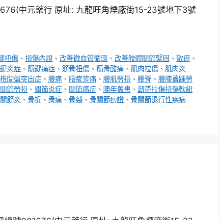
6(中元藥行 原址: 九龍旺角煙廠街15-23號地下3號
腳扭傷
、
損傷內證
、
改善微血管循環
、
改善肢體關節緊固
、
散瘀
、
鍵炎症
、
筋鍵痛症
、
筋骨扭傷
、
筋骨酸痛
、
肌肉拉傷
、
肌肉炎
椎間盤突出症
、
腰痛
、
腰痠背痛
、
腰肌勞損
、
腰脊
、
腰膝蓋踝勞
關節勞損
、
關節炎症
、
關節痛症
、
陳年舊患
、
韌帶拉傷扭傷軟組
關節炎
、
骨折
、
骨痛
、
骨裂
、
骨關節痹證
、
骨關節退行性疾病