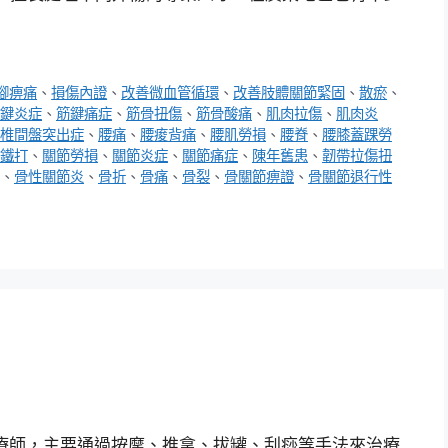
腳痹痛
、
損傷內證
、
改善微血管循環
、
改善肢體關節緊固
、
散瘀
、
鍵炎症
、
筋鍵痛症
、
筋骨扭傷
、
筋骨酸痛
、
肌肉拉傷
、
肌肉炎
椎間盤突出症
、
腰痛
、
腰痠背痛
、
腰肌勞損
、
腰脊
、
腰膝蓋踝勞
鐵打
、
關節勞損
、
關節炎症
、
關節痛症
、
陳年舊患
、
韌帶拉傷扭
、
骨性關節炎
、
骨折
、
骨痛
、
骨裂
、
骨關節痹證
、
骨關節退行性
療師，主要通過按摩、推拿、拔罐、刮痧等手法來治療