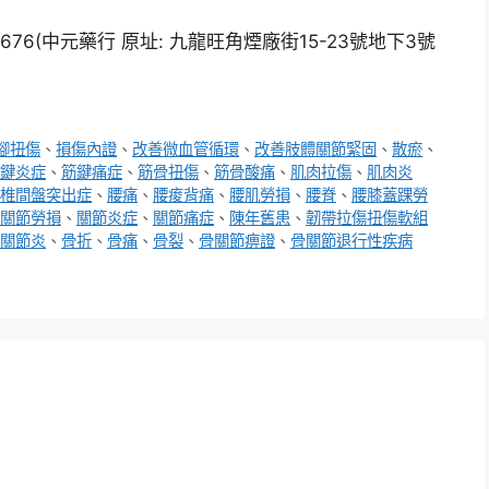
6(中元藥行 原址: 九龍旺角煙廠街15-23號地下3號
腳扭傷
、
損傷內證
、
改善微血管循環
、
改善肢體關節緊固
、
散瘀
、
鍵炎症
、
筋鍵痛症
、
筋骨扭傷
、
筋骨酸痛
、
肌肉拉傷
、
肌肉炎
椎間盤突出症
、
腰痛
、
腰痠背痛
、
腰肌勞損
、
腰脊
、
腰膝蓋踝勞
關節勞損
、
關節炎症
、
關節痛症
、
陳年舊患
、
韌帶拉傷扭傷軟組
關節炎
、
骨折
、
骨痛
、
骨裂
、
骨關節痹證
、
骨關節退行性疾病