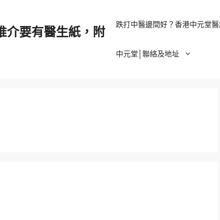
跌打中醫邊間好？香港中元堂醫
推介要有醫生紙，附
中元堂│聯絡及地址