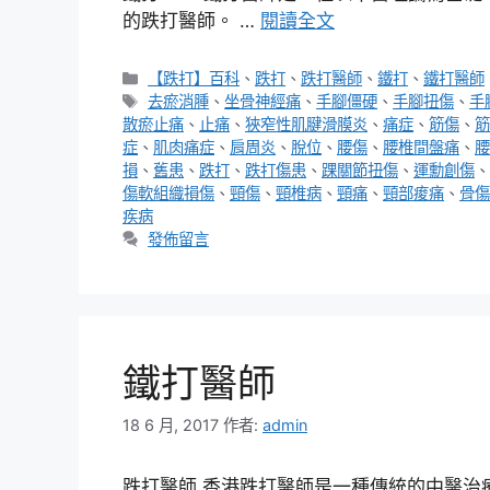
的跌打醫師。 …
閱讀全文
分
【跌打】百科
、
跌打
、
跌打醫師
、
鐵打
、
鐵打醫師
類
標
去瘀消腫
、
坐骨神經痛
、
手腳僵硬
、
手腳扭傷
、
手
籤
散瘀止痛
、
止痛
、
狹窄性肌腱滑膜炎
、
痛症
、
筋傷
、
筋
症
、
肌肉痛症
、
肩周炎
、
脫位
、
腰傷
、
腰椎間盤痛
、
腰
損
、
舊患
、
跌打
、
跌打傷患
、
踝關節扭傷
、
運勳創傷
、
傷軟組織損傷
、
頸傷
、
頸椎病
、
頸痛
、
頸部痠痛
、
骨傷
疾病
發佈留言
鐵打醫師
18 6 月, 2017
作者:
admin
跌打醫師 香港跌打醫師是一種傳統的中醫治