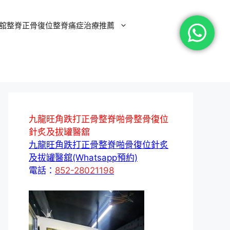
舘整脊正骨復位整脊痛症治療推薦
九龍旺角跌打正骨整脊啪骨整骨復位
針炙及拔罐醫舘
九龍旺角跌打正骨整脊啪骨復位針炙
及拔罐醫舘(Whatsapp預約)
電話：
852-28021198