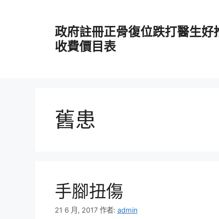
跳
至
政府註冊正骨復位跌打醫生好
主
要
收費價目表
內
容
舊患
手腳扭傷
21 6 月, 2017
作者:
admin