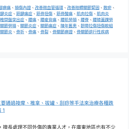
腳痹痛
、
損傷內證
、
改善微血管循環
、
改善肢體關節緊固
、
散瘀
、
鍵炎症
、
筋鍵痛症
、
筋骨扭傷
、
筋骨酸痛
、
肌肉拉傷
、
肌肉炎
椎間盤突出症
、
腰痛
、
腰痠背痛
、
腰肌勞損
、
腰脊
、
腰膝蓋踝勞
關節勞損
、
關節炎症
、
關節痛症
、
陳年舊患
、
韌帶拉傷扭傷軟組
關節炎
、
骨折
、
骨痛
、
骨裂
、
骨關節痹證
、
骨關節退行性疾病
擅長處理不同外傷的專業人才，在廣東地區也有不少