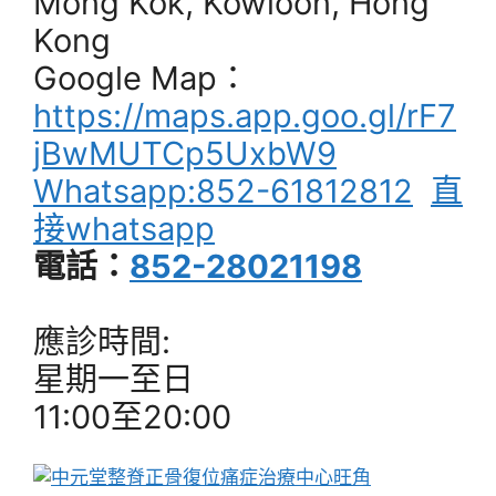
Mong Kok, Kowloon, Hong
Kong
Google Map：
https://maps.app.goo.gl/rF7
jBwMUTCp5UxbW9
Whatsapp:852-61812812
直
接whatsapp
電話：
852-28021198
應診時間:
星期一至日
11:00至20:00