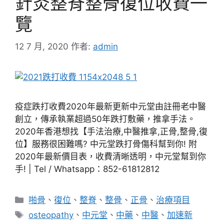
針灸整脊整骨復位收費一
覽
12 7 月, 2020
作者:
admin
疫症跌打收費2020年最新更新中元堂由註冊老中醫
創立，傳承執業超過50年跌打敷藥，推拿手法。
2020年香港想找【手法治療,中醫推拿,正骨,整骨,復
位】服務很困難嗎? 中元堂跌打骨傷科幫到你! 附
2020年最新價目表，收費清晰透明，中元堂幫到你
手! | Tel / Whatsapp：852-61812812
分
啪骨
、
復位
、
整脊
、
整骨
、
正骨
、
治療項目
類
標
osteopathy
、
中元堂
、
中藥
、
中醫
、
加速新