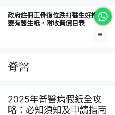
跳
政府註冊正骨復位跌打醫生好推介
至
要有醫生紙，附收費價目表
主
要
選
內
容
單
脊醫
2025年脊醫病假紙全攻
略：必知須知及申請指南