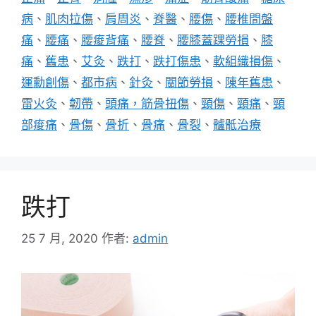
病
、
肌肉拉傷
、
肩周炎
、
脊醫
、
腰傷
、
腰椎間盤
痛
、
腰痛
、
腰痠背痛
、
腰脊
、
腰膝蓋踝勞損
、
膝
痛
、
舊患
、
艾灸
、
跌打
、
跌打傷患
、
軟組織損傷
、
運勳創傷
、
都市病
、
針灸
、
關節勞損
、
陳年舊患
、
雷火灸
、
韌帶
、
頭痛，筋骨扭傷
、
頸傷
、
頸痛
、
頸
部痠痛
、
骨傷
、
骨折
、
骨痛
、
骨裂
、
髗骶治療
跌打
25 7 月, 2020
作者:
admin