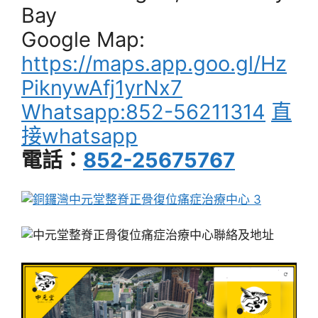
Bay
Google Map:
https://maps.app.goo.gl/Hz
PiknywAfj1yrNx7
Whatsapp:852-56211314
直
接whatsapp
電話：
852-25675767