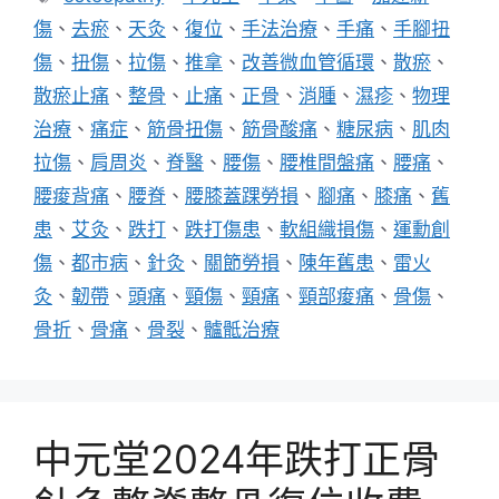
籤
傷
、
去瘀
、
天灸
、
復位
、
手法治療
、
手痛
、
手腳扭
傷
、
扭傷
、
拉傷
、
推拿
、
改善微血管循環
、
散瘀
、
散瘀止痛
、
整骨
、
止痛
、
正骨
、
消腫
、
濕疹
、
物理
治療
、
痛症
、
筋骨扭傷
、
筋骨酸痛
、
糖尿病
、
肌肉
拉傷
、
肩周炎
、
脊醫
、
腰傷
、
腰椎間盤痛
、
腰痛
、
腰痠背痛
、
腰脊
、
腰膝蓋踝勞損
、
腳痛
、
膝痛
、
舊
患
、
艾灸
、
跌打
、
跌打傷患
、
軟組織損傷
、
運勳創
傷
、
都市病
、
針灸
、
關節勞損
、
陳年舊患
、
雷火
灸
、
韌帶
、
頭痛
、
頸傷
、
頸痛
、
頸部痠痛
、
骨傷
、
骨折
、
骨痛
、
骨裂
、
髗骶治療
中元堂2024年跌打正骨