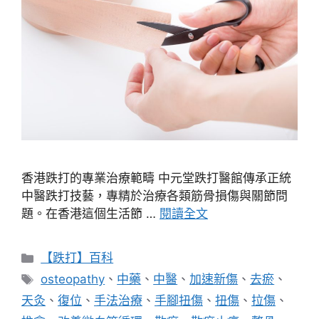
香港跌打的專業治療範疇 中元堂跌打醫館傳承正統
中醫跌打技藝，專精於治療各類筋骨損傷與關節問
題。在香港這個生活節 …
閱讀全文
分
【跌打】百科
類
標
osteopathy
、
中藥
、
中醫
、
加速新傷
、
去瘀
、
籤
天灸
、
復位
、
手法治療
、
手腳扭傷
、
扭傷
、
拉傷
、