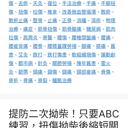
籤
傷
、
去瘀
、
天灸
、
復位
、
手法治療
、
手痛
、
手腳扭
傷
、
扭傷
、
拉傷
、
推拿
、
改善微血管循環
、
散瘀
、
散瘀止痛
、
整骨
、
止痛
、
正骨
、
消腫
、
濕疹
、
物理
治療
、
痛症
、
筋骨扭傷
、
筋骨酸痛
、
糖尿病
、
肌肉
拉傷
、
肩周炎
、
脊醫
、
腰傷
、
腰椎間盤痛
、
腰痛
、
腰痠背痛
、
腰脊
、
腰膝蓋踝勞損
、
腳痛
、
膝痛
、
舊
患
、
艾灸
、
跌打
、
跌打傷患
、
軟組織損傷
、
運勳創
傷
、
都市病
、
針灸
、
關節勞損
、
陳年舊患
、
雷火
灸
、
韌帶
、
頭痛
、
頸傷
、
頸痛
、
頸部痠痛
、
骨傷
、
骨折
、
骨痛
、
骨裂
、
髗骶治療
提防二次拗柴！只要ABC
練習，扭傷拗柴後縮短關