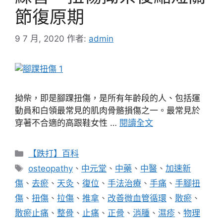
節復原期
9 7 月, 2020
作者:
admin
拗柴，即是腳踝扭傷，是所有年齡段的人、包括運
動員和白領最常見的肌肉骨骼損傷之一。最常見於
穿著不合適的高跟鞋女性 …
閱讀全文
分
【跌打】百科
類
標
osteopathy
、
中元堂
、
中藥
、
中醫
、
加速新
籤
傷
、
去瘀
、
天灸
、
復位
、
手法治療
、
手痛
、
手腳扭
傷
、
扭傷
、
拉傷
、
推拿
、
改善微血管循環
、
散瘀
、
散瘀止痛
、
整骨
、
止痛
、
正骨
、
消腫
、
濕疹
、
物理