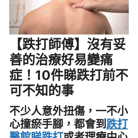
【跌打師傅】沒有妥
善的治療好易變痛
症！10件睇跌打前不
可不知的事
不少人意外扭傷，一不小
心撞瘀手腳，都會到
跌打
醫館睇跌打
或者理療中心