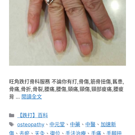
旺角跌打骨科服務 不論你有打,骨傷,筋骨扭傷,舊患,
骨痛,骨折,骨裂,腰痛,腰傷,頸痛,頸傷,頸部痠痛,腰痠
背 …
閱讀全文
分
【跌打】百科
類
標
osteopathy
、
中元堂
、
中藥
、
中醫
、
加速新
籤
傷
、
去瘀
、
天灸
、
復位
、
手法治療
、
手痛
、
手腳扭