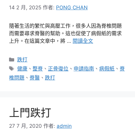
14 2 月, 2025
作者:
PONG CHAN
隨著生活的繁忙與高壓工作，很多人因為脊椎問題
而需要尋求脊醫的幫助。這也促使了病假紙的需求
上升。在這篇文章中，將 …
閱讀全文
分
跌打
類
標
健康
、
整脊
、
正骨復位
、
申請指南
、
病假紙
、
脊
籤
椎問題
、
脊醫
、
跌打
上門跌打
27 7 月, 2020
作者:
admin