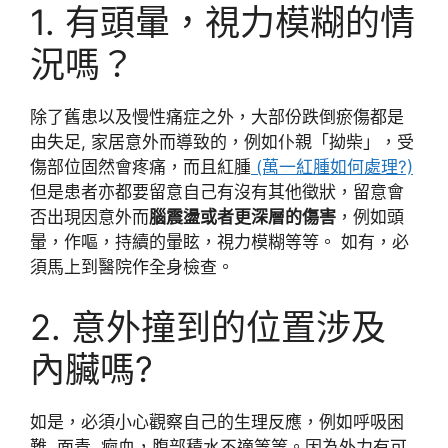
1. 有頭暈，視力模糊的情
況嗎？
除了舊患以及慢性痛症之外，大部份跌倒瘀傷都是
由失足, 家居意外而導致的，例如仆親「拗柴」，受
傷部位固然會疼痛，而且紅腫
(萬一紅腫如何處理?)
但是患者亦都要留意自己有沒有其他徵狀，留意會
否出現因意外而
腦震盪或者更深層的傷害
，例如頭
暈，作嘔，持續的暈眩，視力模糊等等。 如有，必
須馬上到醫院作全身檢查。
2. 意外撞到的位置涉及
內臟嗎?
如是，必須小心觀察自己的生理反應，例如呼吸困
難, 面青, 痾血，腹部積水不適等等。因為外力有可