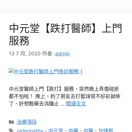
中元堂【跌打醫師】上門
服務
13 7 月, 2020
作者:
admin
中元堂醫師上門【跌打】服務，突然晚上弄傷碰瘀
都不怕啦！ 晚上，約了朋友去打籃球很不好彩拗柴
了，好想敷藥去消腫止 …
閱讀全文
分
治療項目
類
標
osteopathy
、
中元堂
、
中藥
、
中醫
、
加速新