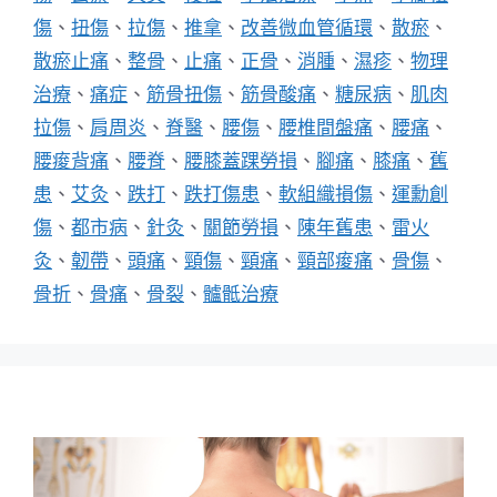
傷
、
扭傷
、
拉傷
、
推拿
、
改善微血管循環
、
散瘀
、
散瘀止痛
、
整骨
、
止痛
、
正骨
、
消腫
、
濕疹
、
物理
治療
、
痛症
、
筋骨扭傷
、
筋骨酸痛
、
糖尿病
、
肌肉
拉傷
、
肩周炎
、
脊醫
、
腰傷
、
腰椎間盤痛
、
腰痛
、
腰痠背痛
、
腰脊
、
腰膝蓋踝勞損
、
腳痛
、
膝痛
、
舊
患
、
艾灸
、
跌打
、
跌打傷患
、
軟組織損傷
、
運勳創
傷
、
都市病
、
針灸
、
關節勞損
、
陳年舊患
、
雷火
灸
、
韌帶
、
頭痛
、
頸傷
、
頸痛
、
頸部痠痛
、
骨傷
、
骨折
、
骨痛
、
骨裂
、
髗骶治療