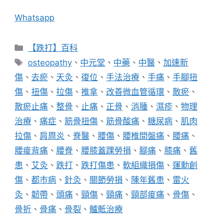
Whatsapp
分
【跌打】百科
類
標
osteopathy
、
中元堂
、
中藥
、
中醫
、
加速新
籤
傷
、
去瘀
、
天灸
、
復位
、
手法治療
、
手痛
、
手腳扭
傷
、
扭傷
、
拉傷
、
推拿
、
改善微血管循環
、
散瘀
、
散瘀止痛
、
整骨
、
止痛
、
正骨
、
消腫
、
濕疹
、
物理
治療
、
痛症
、
筋骨扭傷
、
筋骨酸痛
、
糖尿病
、
肌肉
拉傷
、
肩周炎
、
脊醫
、
腰傷
、
腰椎間盤痛
、
腰痛
、
腰痠背痛
、
腰脊
、
腰膝蓋踝勞損
、
腳痛
、
膝痛
、
舊
患
、
艾灸
、
跌打
、
跌打傷患
、
軟組織損傷
、
運勳創
傷
、
都市病
、
針灸
、
關節勞損
、
陳年舊患
、
雷火
灸
、
韌帶
、
頭痛
、
頸傷
、
頸痛
、
頸部痠痛
、
骨傷
、
骨折
、
骨痛
、
骨裂
、
髗骶治療