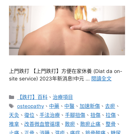
上門跌打 【上門跌打】方便在家休養 (Diat da on-
site service) 2023年新消息!中元 …
閱讀全文
分
【跌打】百科
、
治療項目
類
標
osteopathy
、
中藥
、
中醫
、
加速新傷
、
去瘀
、
籤
天灸
、
復位
、
手法治療
、
手腳扭傷
、
扭傷
、
拉傷
、
推拿
、
改善微血管循環
、
散瘀
、
散瘀止痛
、
整骨
、
止痛
、
正骨
、
消腫
、
濕疹
、
痛症
、
筋骨酸痛
、
糖尿