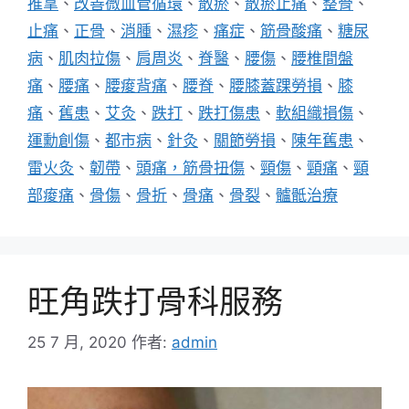
推拿
、
改善微血管循環
、
散瘀
、
散瘀止痛
、
整骨
、
止痛
、
正骨
、
消腫
、
濕疹
、
痛症
、
筋骨酸痛
、
糖尿
病
、
肌肉拉傷
、
肩周炎
、
脊醫
、
腰傷
、
腰椎間盤
痛
、
腰痛
、
腰痠背痛
、
腰脊
、
腰膝蓋踝勞損
、
膝
痛
、
舊患
、
艾灸
、
跌打
、
跌打傷患
、
軟組織損傷
、
運勳創傷
、
都市病
、
針灸
、
關節勞損
、
陳年舊患
、
雷火灸
、
韌帶
、
頭痛，筋骨扭傷
、
頸傷
、
頸痛
、
頸
部痠痛
、
骨傷
、
骨折
、
骨痛
、
骨裂
、
髗骶治療
旺角跌打骨科服務
25 7 月, 2020
作者:
admin