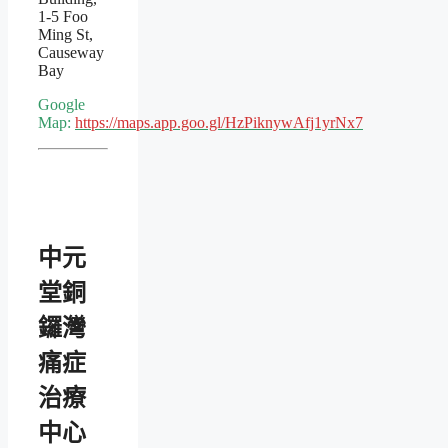
1-5 Foo
Ming St,
Causeway
Bay
Google
Map:
https://maps.app.goo.gl/HzPiknywAfj1yrNx7
中元
堂銅
鑼灣
痛症
治療
中心