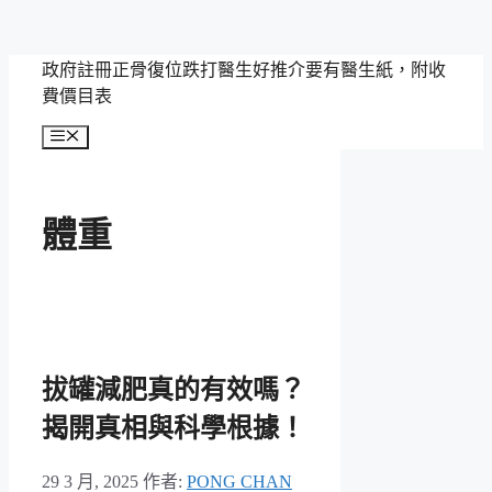
跳
政府註冊正骨復位跌打醫生好推介要有醫生紙，附收
至
費價目表
主
選
要
單
內
容
體重
拔罐減肥真的有效嗎？
揭開真相與科學根據！
29 3 月, 2025
作者:
PONG CHAN