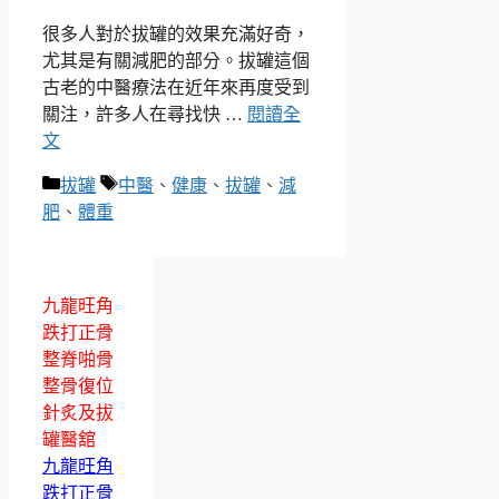
很多人對於拔罐的效果充滿好奇，
尤其是有關減肥的部分。拔罐這個
古老的中醫療法在近年來再度受到
關注，許多人在尋找快 …
閱讀全
文
分
標
拔罐
中醫
、
健康
、
拔罐
、
減
類
籤
肥
、
體重
九龍旺角
跌打正骨
整脊啪骨
整骨復位
針炙及拔
罐醫舘
九龍旺角
跌打正骨