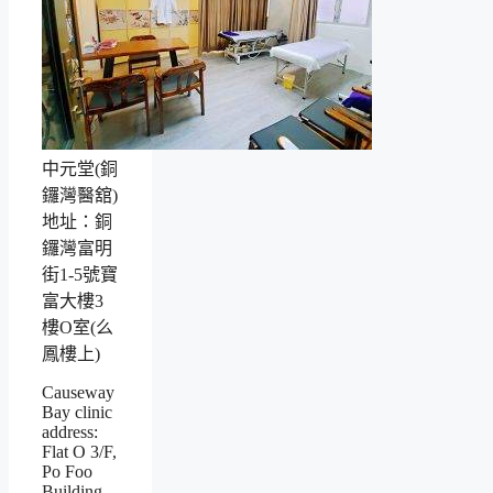
中元堂(銅
鑼灣醫舘)
地址：銅
鑼灣富明
街1-5號寶
富大樓3
樓O室(么
鳳樓上)
Causeway
Bay clinic
address:
Flat O 3/F,
Po Foo
Building,