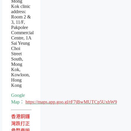
Mong
Kok clinic
address:
Room 2 &
3, 11/F,
Pakpolee
Commercial
Centre, 1A
Sai Yeung
Choi
Street
South,
Mong
Kok,
Kowloon,
Hong
Kong
Google
Map：
https://maps.app.goo.gl/rF7jBwMUTCp5UxbW9
香港銅鑼
灣跌打正
骨整脊啪