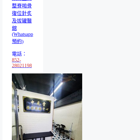
整脊啪骨
復位針炙
及拔罐醫
舘
(Whatsapp
預約)
電話：
852-
28021198