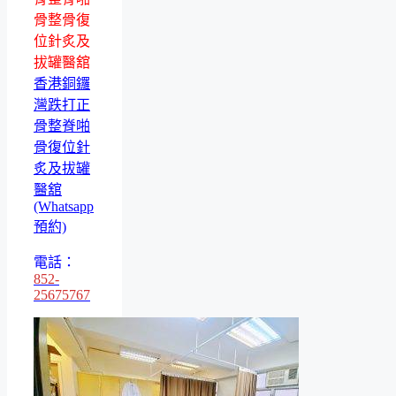
骨整骨復
位針炙及
拔罐醫舘
香港銅鑼
灣跌打正
骨整脊啪
骨復位針
炙及拔罐
醫舘
(Whatsapp
預約)
電話：
852-
25675767