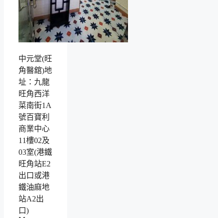
中元堂(旺
角醫舘)地
址：九龍
旺角西洋
菜南街1A
號百寶利
商業中心
11樓02及
03室(港鐵
旺角站E2
出口或港
鐵油麻地
站A2出
口)