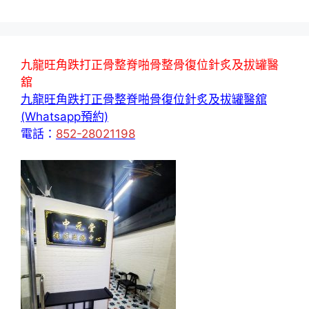
九龍旺角跌打正骨整脊啪骨整骨復位針炙及拔罐醫
舘
九龍旺角跌打正骨整脊啪骨復位針炙及拔罐醫舘
(Whatsapp預約)
電話：
852-28021198