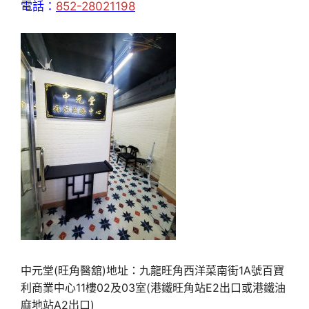
電話：
852-28021198
中元堂(旺角醫舘)地址：九龍旺角西洋菜南街1A號百寶
利商業中心11樓02及03室(港鐵旺角站E2出口或港鐵油
麻地站A2出口)