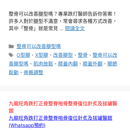
整骨可以改善腿型嗎？專業跌打醫師告訴你答案！
許多人對於腿型不滿意，常會尋求各種方式改善，
其中「整骨」就是常見 …
閱讀全文
分
整骨可以改善腿型嗎
類
標
O型腿
、
X型腿
、
改善腿型
、
整骨
、
整骨可以改
籤
善腿型嗎
、
肌肉放鬆
、
膝蓋內翻
、
膝蓋外翻
、
關節
鬆動
、
骨骼調整
九龍旺角跌打正骨整脊啪骨整骨復位針炙及拔罐醫
舘
九龍旺角跌打正骨整脊啪骨復位針炙及拔罐醫舘
(Whatsapp預約)