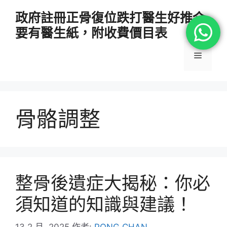
跳
政府註冊正骨復位跌打醫生好推介
至
要有醫生紙，附收費價目表
主
要
選
內
容
單
骨骼調整
整骨後遺症大揭秘：你必
須知道的知識與建議！
13 2 月, 2025
作者:
PONG CHAN