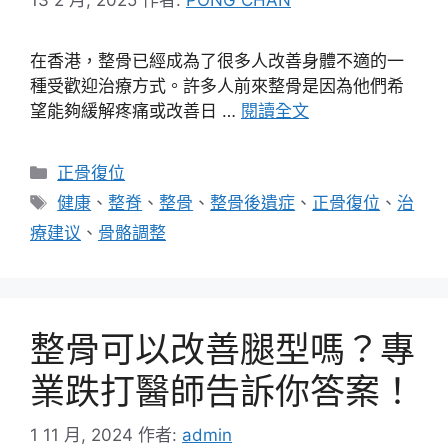
在香港，整骨已經成為了很多人改善身體不適的一
種受歡迎治療方式。許多人前來整骨是因為他們希
望能夠緩解疼痛或改善日 …
閱讀全文
分
正骨復位
類
標
健康
、
整脊
、
整骨
、
整骨後遺症
、
正骨復位
、
治
籤
療建议
、
骨骼調整
整骨可以改善腿型嗎？專
業跌打醫師告訴你答案！
1 11 月, 2024
作者:
admin