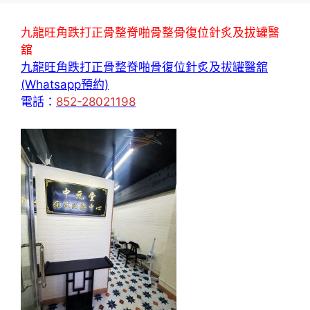
九龍旺角跌打正骨整脊啪骨整骨復位針炙及拔罐醫
舘
九龍旺角跌打正骨整脊啪骨復位針炙及拔罐醫舘
(Whatsapp預約)
電話：
852-28021198