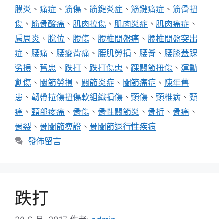
膜炎
、
痛症
、
筋傷
、
筋鍵炎症
、
筋鍵痛症
、
筋骨扭
傷
、
筋骨酸痛
、
肌肉拉傷
、
肌肉炎症
、
肌肉痛症
、
肩周炎
、
脫位
、
腰傷
、
腰椎間盤痛
、
腰椎間盤突出
症
、
腰痛
、
腰痠背痛
、
腰肌勞損
、
腰脊
、
腰膝蓋踝
勞損
、
舊患
、
跌打
、
跌打傷患
、
踝關節扭傷
、
運勳
創傷
、
關節勞損
、
關節炎症
、
關節痛症
、
陳年舊
患
、
韌帶拉傷扭傷軟組織損傷
、
頸傷
、
頸椎病
、
頸
痛
、
頸部痠痛
、
骨傷
、
骨性關節炎
、
骨折
、
骨痛
、
骨裂
、
骨關節痹證
、
骨關節退行性疾病
發佈留言
跌打