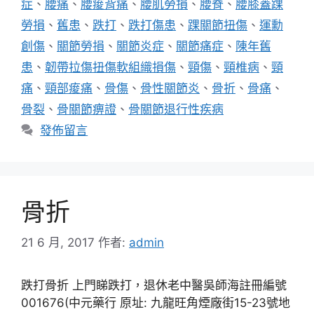
症
、
腰痛
、
腰痠背痛
、
腰肌勞損
、
腰脊
、
腰膝蓋踝
勞損
、
舊患
、
跌打
、
跌打傷患
、
踝關節扭傷
、
運勳
創傷
、
關節勞損
、
關節炎症
、
關節痛症
、
陳年舊
患
、
韌帶拉傷扭傷軟組織損傷
、
頸傷
、
頸椎病
、
頸
痛
、
頸部痠痛
、
骨傷
、
骨性關節炎
、
骨折
、
骨痛
、
骨裂
、
骨關節痹證
、
骨關節退行性疾病
發佈留言
骨折
21 6 月, 2017
作者:
admin
跌打骨折 上門睇跌打，退休老中醫吳師海註冊編號
001676(中元藥行 原址: 九龍旺角煙廠街15-23號地