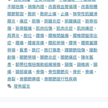
籤
手腳扭傷
、
損傷內證
、
改善微血管循環
、
改善肢體
關節緊固
、
散瘀
、
散瘀止痛
、
止痛
、
狹窄性肌腱滑
膜炎
、
痛症
、
筋傷
、
筋鍵炎症
、
筋鍵痛症
、
筋骨扭
傷
、
筋骨酸痛
、
肌肉拉傷
、
肌肉炎症
、
肌肉痛症
、
肩周炎
、
脫位
、
腰傷
、
腰椎間盤痛
、
腰椎間盤突出
症
、
腰痛
、
腰痠背痛
、
腰肌勞損
、
腰脊
、
腰膝蓋踝
勞損
、
舊患
、
跌打
、
跌打傷患
、
踝關節扭傷
、
運勳
創傷
、
關節勞損
、
關節炎症
、
關節痛症
、
陳年舊
患
、
韌帶拉傷扭傷軟組織損傷
、
頸傷
、
頸椎病
、
頸
痛
、
頸部痠痛
、
骨傷
、
骨性關節炎
、
骨折
、
骨痛
、
骨裂
、
骨關節痹證
、
骨關節退行性疾病
發佈留言