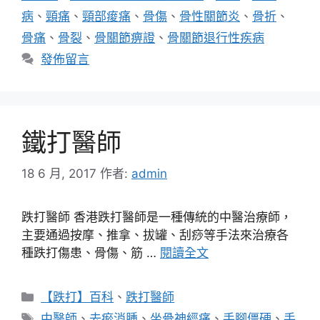
病
、
頸痛
、
頸部痠痛
、
骨傷
、
骨性關節炎
、
骨折
、
骨痛
、
骨裂
、
骨關節痹證
、
骨關節退行性疾病
發佈留言
鐵打醫師
18 6 月, 2017
作者:
admin
跌打醫師 香港跌打醫師是一種傳統的中醫治療師，
主要通過按摩、推拿、拔罐、刮痧等手法來治療各
種跌打傷患、骨傷、筋 …
閱讀全文
分
【跌打】百科
、
跌打醫師
類
標
中醫師
、
去瘀消腫
、
坐骨神經痛
、
手腳僵硬
、
手