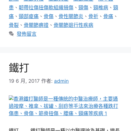
患
、
韌帶拉傷扭傷軟組織損傷
、
頸傷
、
頸椎病
、
頸
痛
、
頸部痠痛
、
骨傷
、
骨性關節炎
、
骨折
、
骨痛
、
骨裂
、
骨關節痹證
、
骨關節退行性疾病
發佈留言
鐵打
19 6 月, 2017
作者:
admin
鐵打 鐵打醫師是一種以中醫理論為基礎，擅長