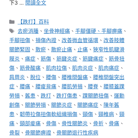
下3 …
閱讀全文
分
【跌打】百科
類
標
去瘀消腫
、
坐骨神經痛
、
手腳僵硬、手腳痹痛
、
籤
手腳扭傷
、
損傷內證
、
改善微血管循環
、
改善肢體
關節緊固
、
散瘀
、
散瘀止痛
、
止痛
、
狹窄性肌腱滑
膜炎
、
痛症
、
筋傷
、
筋鍵炎症
、
筋鍵痛症
、
筋骨扭
傷
、
筋骨酸痛
、
肌肉拉傷
、
肌肉炎症
、
肌肉痛症
、
肩周炎
、
脫位
、
腰傷
、
腰椎間盤痛
、
腰椎間盤突出
症
、
腰痛
、
腰痠背痛
、
腰肌勞損
、
腰脊
、
腰膝蓋踝
勞損
、
舊患
、
跌打
、
跌打傷患
、
踝關節扭傷
、
運勳
創傷
、
關節勞損
、
關節炎症
、
關節痛症
、
陳年舊
患
、
韌帶拉傷扭傷軟組織損傷
、
頸傷
、
頸椎病
、
頸
痛
、
頸部痠痛
、
骨傷
、
骨性關節炎
、
骨折
、
骨痛
、
骨裂
、
骨關節痹證
、
骨關節退行性疾病