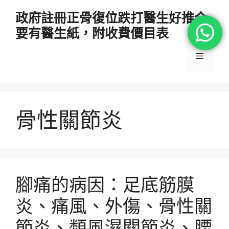
跳
政府註冊正骨復位跌打醫生好推介
至
要有醫生紙，附收費價目表
主
要
選
內
容
單
骨性關節炎
腳痛的病因：足底筋膜
炎、痛風、外傷、骨性關
節炎、類風濕關節炎、腰