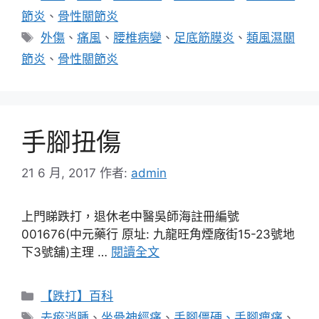
類
節炎
、
骨性關節炎
標
外傷
、
痛風
、
腰椎病變
、
足底筋膜炎
、
類風濕關
籤
節炎
、
骨性關節炎
手腳扭傷
21 6 月, 2017
作者:
admin
上門睇跌打，退休老中醫吳師海註冊編號
001676(中元藥行 原址: 九龍旺角煙廠街15-23號地
下3號舖)主理 …
閱讀全文
分
【跌打】百科
類
標
去瘀消腫
、
坐骨神經痛
、
手腳僵硬、手腳痹痛
、