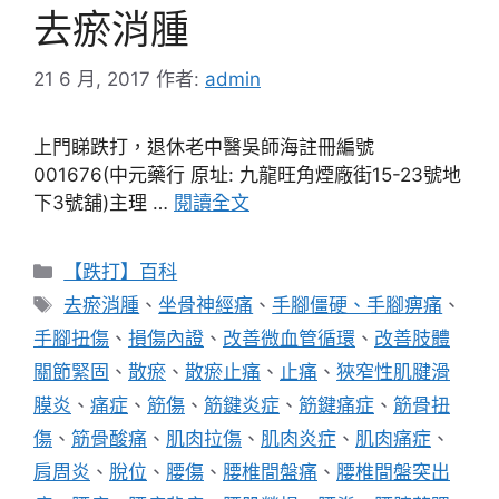
去瘀消腫
21 6 月, 2017
作者:
admin
上門睇跌打，退休老中醫吳師海註冊編號
001676(中元藥行 原址: 九龍旺角煙廠街15-23號地
下3號舖)主理 …
閱讀全文
分
【跌打】百科
類
標
去瘀消腫
、
坐骨神經痛
、
手腳僵硬、手腳痹痛
、
籤
手腳扭傷
、
損傷內證
、
改善微血管循環
、
改善肢體
關節緊固
、
散瘀
、
散瘀止痛
、
止痛
、
狹窄性肌腱滑
膜炎
、
痛症
、
筋傷
、
筋鍵炎症
、
筋鍵痛症
、
筋骨扭
傷
、
筋骨酸痛
、
肌肉拉傷
、
肌肉炎症
、
肌肉痛症
、
肩周炎
、
脫位
、
腰傷
、
腰椎間盤痛
、
腰椎間盤突出