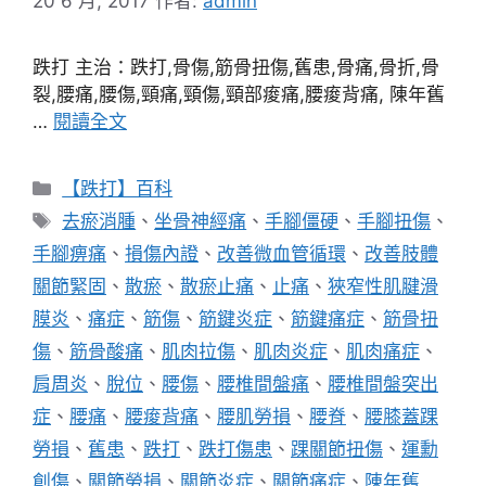
20 6 月, 2017
作者:
admin
跌打 主治：跌打,骨傷,筋骨扭傷,舊患,骨痛,骨折,骨
裂,腰痛,腰傷,頸痛,頸傷,頸部痠痛,腰痠背痛, 陳年舊
…
閱讀全文
分
【跌打】百科
類
標
去瘀消腫
、
坐骨神經痛
、
手腳僵硬
、
手腳扭傷
、
籤
手腳痹痛
、
損傷內證
、
改善微血管循環
、
改善肢體
關節緊固
、
散瘀
、
散瘀止痛
、
止痛
、
狹窄性肌腱滑
膜炎
、
痛症
、
筋傷
、
筋鍵炎症
、
筋鍵痛症
、
筋骨扭
傷
、
筋骨酸痛
、
肌肉拉傷
、
肌肉炎症
、
肌肉痛症
、
肩周炎
、
脫位
、
腰傷
、
腰椎間盤痛
、
腰椎間盤突出
症
、
腰痛
、
腰痠背痛
、
腰肌勞損
、
腰脊
、
腰膝蓋踝
勞損
、
舊患
、
跌打
、
跌打傷患
、
踝關節扭傷
、
運勳
創傷
、
關節勞損
、
關節炎症
、
關節痛症
、
陳年舊