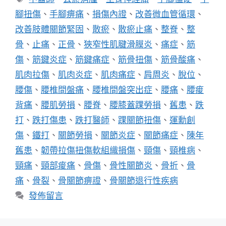
籤
腳扭傷
、
手腳痹痛
、
損傷內證
、
改善微血管循環
、
改善肢體關節緊固
、
散瘀
、
散瘀止痛
、
整脊
、
整
骨
、
止痛
、
正骨
、
狹窄性肌腱滑膜炎
、
痛症
、
筋
傷
、
筋鍵炎症
、
筋鍵痛症
、
筋骨扭傷
、
筋骨酸痛
、
肌肉拉傷
、
肌肉炎症
、
肌肉痛症
、
肩周炎
、
脫位
、
腰傷
、
腰椎間盤痛
、
腰椎間盤突出症
、
腰痛
、
腰痠
背痛
、
腰肌勞損
、
腰脊
、
腰膝蓋踝勞損
、
舊患
、
跌
打
、
跌打傷患
、
跌打醫師
、
踝關節扭傷
、
運勳創
傷
、
鐵打
、
關節勞損
、
關節炎症
、
關節痛症
、
陳年
舊患
、
韌帶拉傷扭傷軟組織損傷
、
頸傷
、
頸椎病
、
頸痛
、
頸部痠痛
、
骨傷
、
骨性關節炎
、
骨折
、
骨
痛
、
骨裂
、
骨關節痹證
、
骨關節退行性疾病
發佈留言