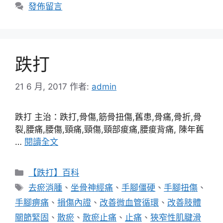
發佈留言
跌打
21 6 月, 2017
作者:
admin
跌打 主治：跌打,骨傷,筋骨扭傷,舊患,骨痛,骨折,骨
裂,腰痛,腰傷,頸痛,頸傷,頸部痠痛,腰痠背痛, 陳年舊
…
閱讀全文
分
【跌打】百科
類
標
去瘀消腫
、
坐骨神經痛
、
手腳僵硬
、
手腳扭傷
、
籤
手腳痹痛
、
損傷內證
、
改善微血管循環
、
改善肢體
關節緊固
、
散瘀
、
散瘀止痛
、
止痛
、
狹窄性肌腱滑