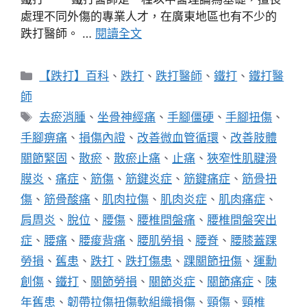
處理不同外傷的專業人才，在廣東地區也有不少的
跌打醫師。 …
閱讀全文
分
【跌打】百科
、
跌打
、
跌打醫師
、
鐵打
、
鐵打醫
類
師
標
去瘀消腫
、
坐骨神經痛
、
手腳僵硬
、
手腳扭傷
、
籤
手腳痹痛
、
損傷內證
、
改善微血管循環
、
改善肢體
關節緊固
、
散瘀
、
散瘀止痛
、
止痛
、
狹窄性肌腱滑
膜炎
、
痛症
、
筋傷
、
筋鍵炎症
、
筋鍵痛症
、
筋骨扭
傷
、
筋骨酸痛
、
肌肉拉傷
、
肌肉炎症
、
肌肉痛症
、
肩周炎
、
脫位
、
腰傷
、
腰椎間盤痛
、
腰椎間盤突出
症
、
腰痛
、
腰痠背痛
、
腰肌勞損
、
腰脊
、
腰膝蓋踝
勞損
、
舊患
、
跌打
、
跌打傷患
、
踝關節扭傷
、
運勳
創傷
、
鐵打
、
關節勞損
、
關節炎症
、
關節痛症
、
陳
年舊患
、
韌帶拉傷扭傷軟組織損傷
、
頸傷
、
頸椎