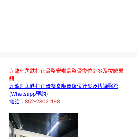
九龍旺角跌打正骨整脊啪骨整骨復位針炙及拔罐醫
舘
九龍旺角跌打正骨整脊啪骨復位針炙及拔罐醫舘
(Whatsapp預約)
電話：
852-28021198