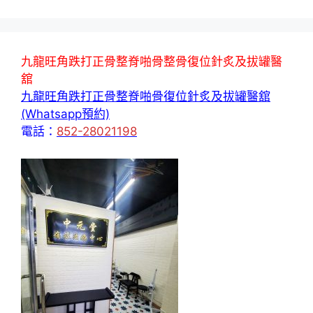
面
面
九龍旺角跌打正骨整脊啪骨整骨復位針炙及拔罐醫
舘
九龍旺角跌打正骨整脊啪骨復位針炙及拔罐醫舘
(Whatsapp預約)
電話：
852-28021198