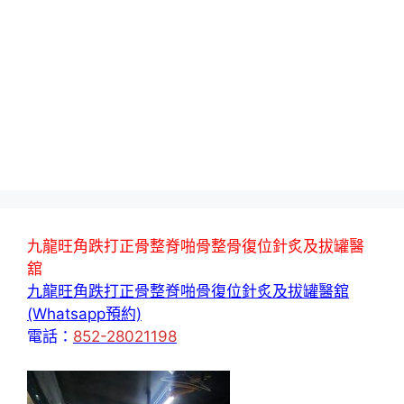
九龍旺角跌打正骨整脊啪骨整骨復位針炙及拔罐醫
舘
九龍旺角跌打正骨整脊啪骨復位針炙及拔罐醫舘
(Whatsapp預約)
電話：
852-28021198