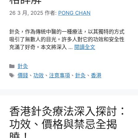
26 3 月, 2025
作者:
PONG CHAN
針灸，作為傳統中醫的一種療法，以其獨特的方式
吸引了無數人的目光。許多人對它的功效和安全性
充滿了好奇。本文將深入 …
閱讀全文
分
針灸
類
標
價錢
、
功效
、
注意事項
、
針灸
、
香港
籤
香港針灸療法深入探討：
功效、價格與禁忌全揭
曉！