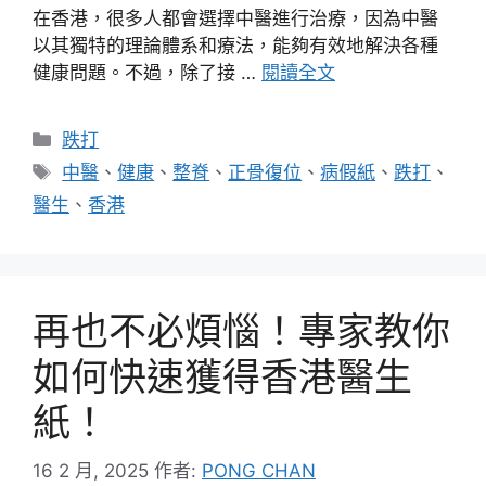
在香港，很多人都會選擇中醫進行治療，因為中醫
以其獨特的理論體系和療法，能夠有效地解決各種
健康問題。不過，除了接 …
閱讀全文
分
跌打
類
標
中醫
、
健康
、
整脊
、
正骨復位
、
病假紙
、
跌打
、
籤
醫生
、
香港
再也不必煩惱！專家教你
如何快速獲得香港醫生
紙！
16 2 月, 2025
作者:
PONG CHAN