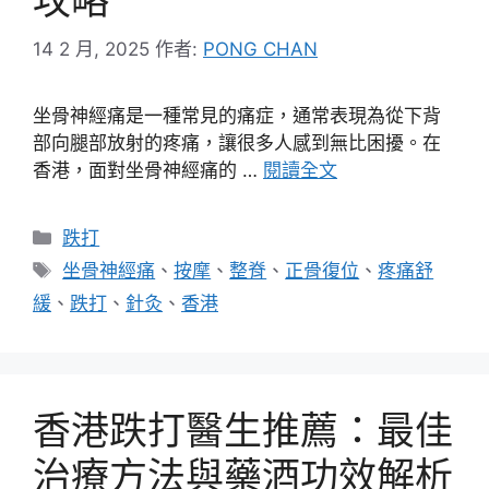
攻略
14 2 月, 2025
作者:
PONG CHAN
坐骨神經痛是一種常見的痛症，通常表現為從下背
部向腿部放射的疼痛，讓很多人感到無比困擾。在
香港，面對坐骨神經痛的 …
閱讀全文
分
跌打
類
標
坐骨神經痛
、
按摩
、
整脊
、
正骨復位
、
疼痛舒
籤
緩
、
跌打
、
針灸
、
香港
香港跌打醫生推薦：最佳
治療方法與藥酒功效解析