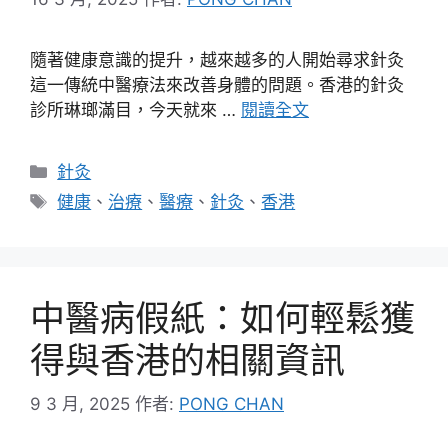
隨著健康意識的提升，越來越多的人開始尋求針灸
這一傳統中醫療法來改善身體的問題。香港的針灸
診所琳瑯滿目，今天就來 …
閱讀全文
分
針灸
類
標
健康
、
治療
、
醫療
、
針灸
、
香港
籤
中醫病假紙：如何輕鬆獲
得與香港的相關資訊
9 3 月, 2025
作者:
PONG CHAN