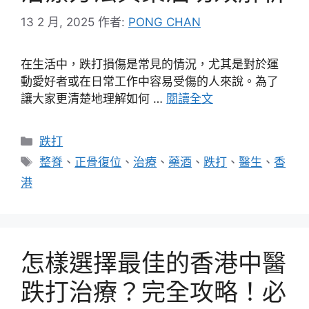
13 2 月, 2025
作者:
PONG CHAN
在生活中，跌打損傷是常見的情況，尤其是對於運
動愛好者或在日常工作中容易受傷的人來說。為了
讓大家更清楚地理解如何 …
閱讀全文
分
跌打
類
標
整脊
、
正骨復位
、
治療
、
藥酒
、
跌打
、
醫生
、
香
籤
港
怎樣選擇最佳的香港中醫
跌打治療？完全攻略！必