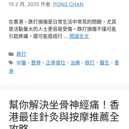
15 2 月, 2025
作者:
PONG CHAN
在香港，跌打損傷是日常生活中常見的問題，尤其
是活動量大的人士更容易受傷。跌打損傷不僅可能
引起疼痛，還可能造成行 …
閱讀全文
分
跌打
類
標
中醫
、
整脊
、
正骨復位
、
治療
、
跌打
、
醫生
、
香
籤
港
幫你解決坐骨神經痛！香
港最佳針灸與按摩推薦全