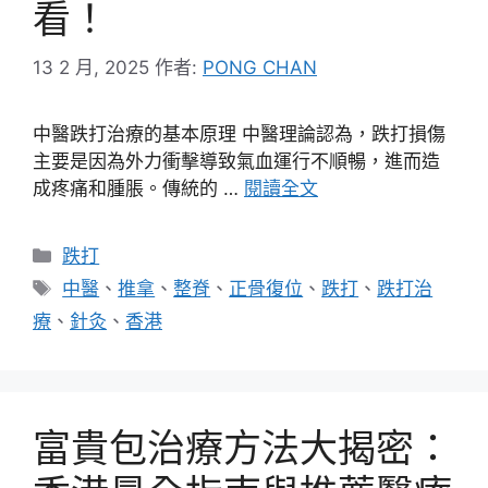
看！
13 2 月, 2025
作者:
PONG CHAN
中醫跌打治療的基本原理 中醫理論認為，跌打損傷
主要是因為外力衝擊導致氣血運行不順暢，進而造
成疼痛和腫脹。傳統的 …
閱讀全文
分
跌打
類
標
中醫
、
推拿
、
整脊
、
正骨復位
、
跌打
、
跌打治
籤
療
、
針灸
、
香港
富貴包治療方法大揭密：