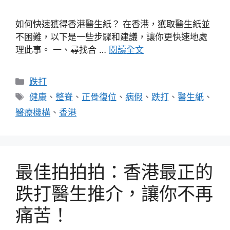
如何快速獲得香港醫生紙？ 在香港，獲取醫生紙並
不困難，以下是一些步驟和建議，讓你更快速地處
理此事。 一、尋找合 …
閱讀全文
分
跌打
類
標
健康
、
整脊
、
正骨復位
、
病假
、
跌打
、
醫生紙
、
籤
醫療機構
、
香港
最佳拍拍拍：香港最正的
跌打醫生推介，讓你不再
痛苦！