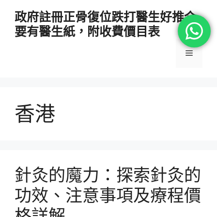
跳
政府註冊正骨復位跌打醫生好推介
至
要有醫生紙，附收費價目表
主
要
選
內
容
單
香港
針灸的魔力：探索針灸的
功效、注意事項及療程價
格詳解