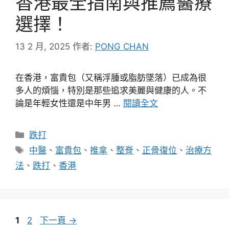
香港最全指南與推薦醫療
選擇！
13 2 月, 2025
作者:
PONG CHAN
在香港，富貴包（又稱浮腫或脂肪墜落）已成為很
多人的煩惱，特別是那些追求美麗與健康的人。不
論是年輕女性還是中年男 …
閱讀全文
分
跌打
類
標
中醫
、
富貴包
、
推拿
、
整脊
、
正骨復位
、
治療方
籤
法
、
跌打
、
香港
頁
頁
1
2
下一頁
→