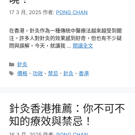
17 3 月, 2025
作者:
PONG CHAN
在香港，針灸作為一種傳統中醫療法越來越受到關
注。許多人對針灸的效果感到好奇，但也有不少疑
問與誤解。今天，就讓我 …
閱讀全文
分
針灸
類
標
價格
、
功效
、
禁忌
、
針灸
、
香港
籤
針灸香港推薦：你不可不
知的療效與禁忌！
16 3 月, 2025
作者:
PONG CHAN