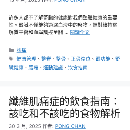
許多人都不了解腎臟的健康對我們整體健康的重要
性。腎臟不僅能夠過濾血液中的廢物，還對維持電
解質平衡和血壓調控至關 …
閱讀全文
分
腰痛
類
標
健康管理
、
整脊
、
整骨
、
正骨復位
、
腎功能
、
腎
籤
臟健康
、
腰痛
、
運動建議
、
饮食指南
纖維肌痛症的飲食指南：
該吃和不該吃的食物解析
30 3 月, 2025
作者:
PONG CHAN