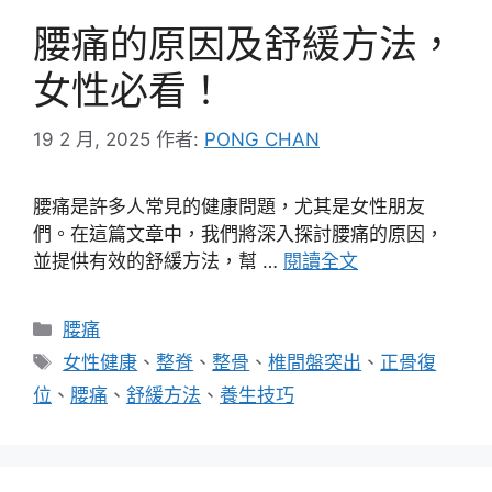
腰痛的原因及舒緩方法，
女性必看！
19 2 月, 2025
作者:
PONG CHAN
腰痛是許多人常見的健康問題，尤其是女性朋友
們。在這篇文章中，我們將深入探討腰痛的原因，
並提供有效的舒緩方法，幫 …
閱讀全文
分
腰痛
類
標
女性健康
、
整脊
、
整骨
、
椎間盤突出
、
正骨復
籤
位
、
腰痛
、
舒緩方法
、
養生技巧