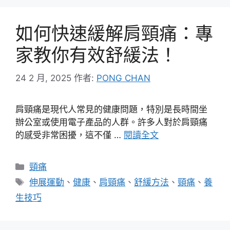
如何快速緩解肩頸痛：專
家教你有效舒緩法！
24 2 月, 2025
作者:
PONG CHAN
肩頸痛是現代人常見的健康問題，特別是長時間坐
辦公室或使用電子產品的人群。許多人對於肩頸痛
的感受非常困擾，這不僅 …
閱讀全文
分
頸痛
類
標
伸展運動
、
健康
、
肩頸痛
、
舒緩方法
、
頸痛
、
養
籤
生技巧