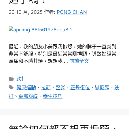
20 10 月, 2025
作者:
PONG CHAN
最近，我的朋友小美跟我抱怨，她的脖子一直感到
非常不舒服，特別是最近常常瞓捩頸，導致她經常
頭痛和不勝其煩。想想我 …
閱讀全文
分
跌打
類
標
健康運動
、
拉筋
、
整脊
、
正骨復位
、
瞓捩頸
、
跌
籤
打
、
頸部舒緩
、
養生技巧