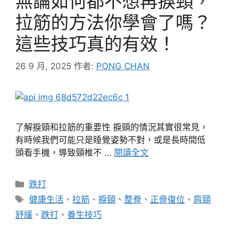
無論如何都不想再捩頸，
拉筋的方法你學會了嗎？
這些技巧真的有效！
26 9 月, 2025
作者:
PONG CHAN
了解捩頸和拉筋的重要性 捩頸的情況其實很常見，
有時候我們可能只是睡覺姿勢不對，或是長時間低
頭看手機，導致頸椎不 …
閱讀全文
分
跌打
類
標
健康生活
、
拉筋
、
捩頸
、
整脊
、
正骨復位
、
肩頸
籤
舒緩
、
跌打
、
養生技巧