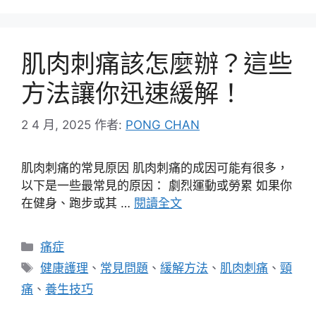
肌肉刺痛該怎麼辦？這些
方法讓你迅速緩解！
2 4 月, 2025
作者:
PONG CHAN
肌肉刺痛的常見原因 肌肉刺痛的成因可能有很多，
以下是一些最常見的原因： 劇烈運動或勞累 如果你
在健身、跑步或其 …
閱讀全文
分
痛症
類
標
健康護理
、
常見問題
、
緩解方法
、
肌肉刺痛
、
頸
籤
痛
、
養生技巧