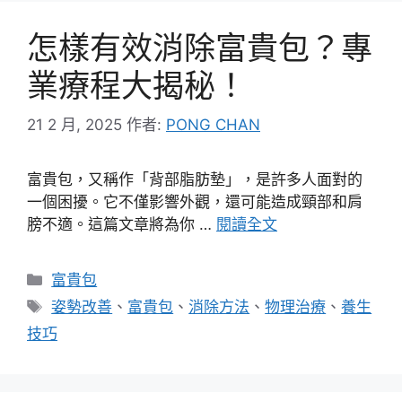
怎樣有效消除富貴包？專
業療程大揭秘！
21 2 月, 2025
作者:
PONG CHAN
富貴包，又稱作「背部脂肪墊」，是許多人面對的
一個困擾。它不僅影響外觀，還可能造成頸部和肩
膀不適。這篇文章將為你 …
閱讀全文
分
富貴包
類
標
姿勢改善
、
富貴包
、
消除方法
、
物理治療
、
養生
籤
技巧