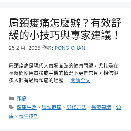
肩頸痠痛怎麼辦？有效舒
緩的小技巧與專家建議！
25 2 月, 2025
作者:
PONG CHAN
肩頸痠痛是現代人普遍面臨的健康問題，尤其是在
長時間使用電腦或手機的情況下更是常見。相信很
多人都有過肩頸痛的經歷 …
閱讀全文
分
頸痛
類
標
健康生活
、
肩頸痠痛
、
舒緩方法
、
醫療建議
、
頸
籤
痛
、
養生技巧