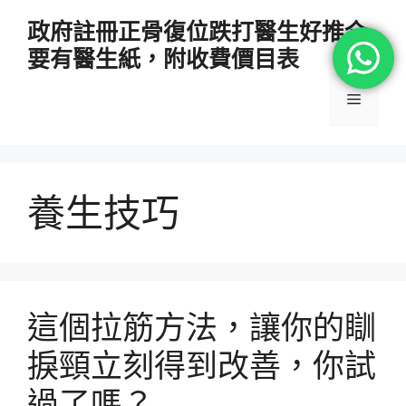
跳
政府註冊正骨復位跌打醫生好推介
至
要有醫生紙，附收費價目表
主
要
選
內
容
單
養生技巧
這個拉筋方法，讓你的瞓
捩頸立刻得到改善，你試
過了嗎？