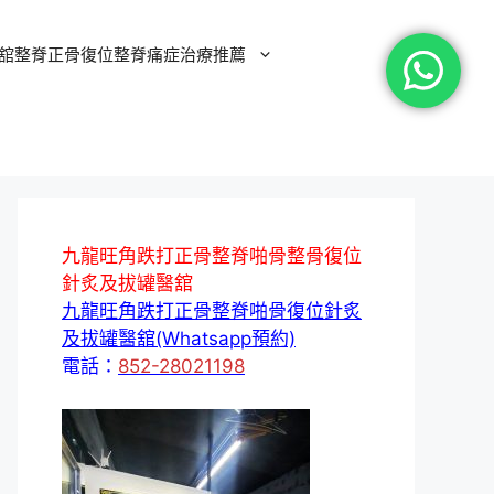
舘整脊正骨復位整脊痛症治療推薦
九龍旺角跌打正骨整脊啪骨整骨復位
針炙及拔罐醫舘
九龍旺角跌打正骨整脊啪骨復位針炙
及拔罐醫舘(Whatsapp預約)
電話：
852-28021198