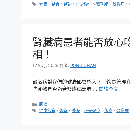
類
標
健康
、
整脊
、
整骨
、
正骨復位
、
腎功能
、
腎臟病
、
籤
腎臟病患者能否放心
相！
17 2 月, 2025
作者:
PONG CHAN
腎臟病對我們的健康影響極大，，饮食管理
些食物是否適合腎臟病患者 …
閱讀全文
分
腰痛
類
標
健康飲食
、
整脊
、
整骨
、
正骨復位
、
燕麥
、
腎臟病
籤