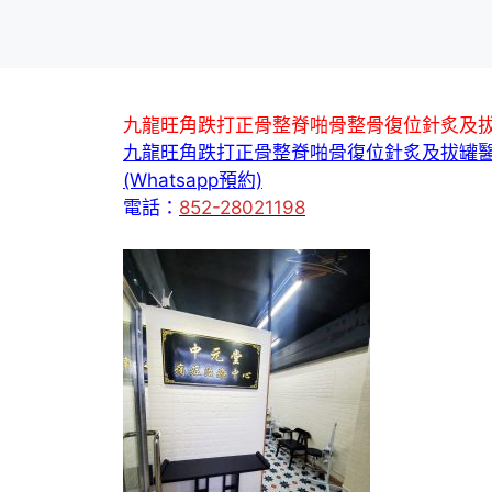
九龍旺角跌打正骨整脊啪骨整骨復位針炙及
九龍旺角跌打正骨整脊啪骨復位針炙及拔罐
(Whatsapp預約)
電話：
852-28021198