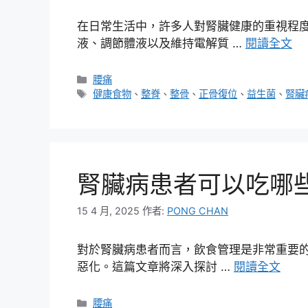
在日常生活中，許多人對腎臟健康的重視程
液、調節體液以及維持電解質 …
閱讀全文
分
腰痛
類
標
健康食物
、
整脊
、
整骨
、
正骨復位
、
益生菌
、
腎臟
籤
腎臟病患者可以吃哪
15 4 月, 2025
作者:
PONG CHAN
對於腎臟病患者而言，飲食管理是非常重要
惡化。這篇文章將深入探討 …
閱讀全文
分
腰痛