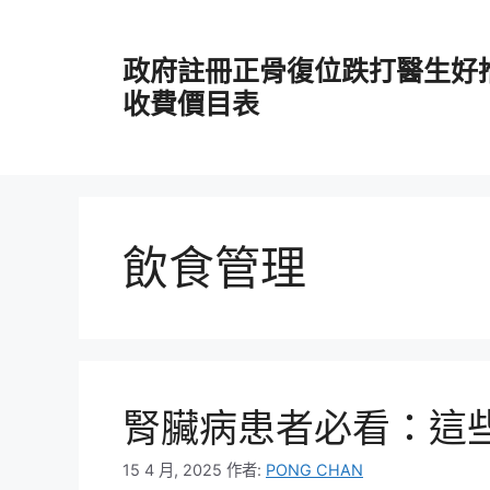
跳
至
政府註冊正骨復位跌打醫生好
主
要
收費價目表
內
容
飲食管理
腎臟病患者必看：這
15 4 月, 2025
作者:
PONG CHAN