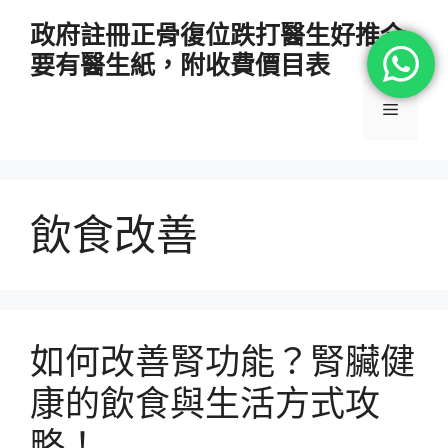
跳
政府註冊正骨復位跌打醫生好推介
至
要有醫生紙，附收費價目表
主
要
選
內
容
單
飲食改善
如何改善腎功能？腎臟健
康的飲食與生活方式攻
略！