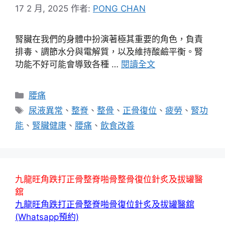
17 2 月, 2025
作者:
PONG CHAN
腎臟在我們的身體中扮演著極其重要的角色，負責
排毒、調節水分與電解質，以及維持酸鹼平衡。腎
功能不好可能會導致各種 …
閱讀全文
分
腰痛
類
標
尿液異常
、
整脊
、
整骨
、
正骨復位
、
疲勞
、
腎功
籤
能
、
腎臟健康
、
腰痛
、
飲食改善
九龍旺角跌打正骨整脊啪骨整骨復位針炙及拔罐醫
舘
九龍旺角跌打正骨整脊啪骨復位針炙及拔罐醫舘
(Whatsapp預約)