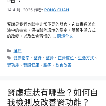
14 4 月, 2025
作者:
PONG CHAN
腎臟是我們身體中非常重要的器官，它負責過濾血
液中的毒素，保持體內環境的穩定。隨著生活方式
的改變，以及飲食習慣的 …
閱讀全文
分
腰痛
類
標
健康指南
、
整脊
、
整骨
、
正骨復位
、
生活方式
、
籤
腎功能
、
腎臟健康
、
腰痛
、
飲食改善
腎虛症狀有哪些？如何自
我檢測及改善腎功能？