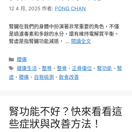
12 4 月, 2025
作者:
PONG CHAN
腎臟在我們的身體中扮演著非常重要的角色，不僅
是過濾毒素和多餘的水分，還有維持電解質平衡。
腎虛是指腎臟功能減退， …
閱讀全文
分
腰痛
類
標
健康生活
、
整脊
、
整骨
、
正骨復位
、
腎功能
、
腎
籤
虛
、
腰痛
、
自我檢測
、
飲食改善
腎功能不好？快來看看這
些症狀與改善方法！