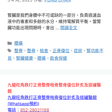
腎臟是我們身體中不可或缺的一部分，負責過濾血
液中的毒素和多餘的水分，維持電解質平衡。當腎
臟功能出現問題時，會出 …
閱讀全文
分
腰痛
類
標
整脊
、
整骨
、
檢查
、
正骨復位
、
症狀
、
腎功能不
籤
良
、
腎臟健康
、
腰痛
、
飲食保健
九龍旺角跌打正骨整脊啪骨整骨復位針炙及拔罐醫
舘
九龍旺角跌打正骨整脊啪骨復位針炙及拔罐醫舘
(Whatsapp預約)
電話：
852-28021198