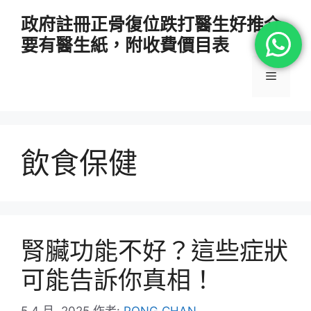
跳
政府註冊正骨復位跌打醫生好推介
至
要有醫生紙，附收費價目表
主
要
選
內
容
單
飲食保健
腎臟功能不好？這些症狀
可能告訴你真相！
5 4 月, 2025
作者:
PONG CHAN