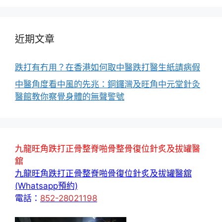
近期文章
跌打有冇用？在香港如何取中醫跌打醫生紙請病假
中醫角度看中風的先兆：銅鑼灣及旺角中元堂針灸
醫館教你察覺身體的無聲警號
九龍旺角跌打正骨整脊啪骨整骨復位針炙及拔罐醫
舘
九龍旺角跌打正骨整脊啪骨復位針炙及拔罐醫舘
(Whatsapp預約)
電話：
852-28021198