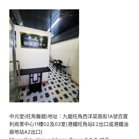
中元堂(旺角醫舘)地址：九龍旺角西洋菜南街1A號百寶
利商業中心11樓02及03室(港鐵旺角站E2出口或港鐵油
麻地站A2出口)