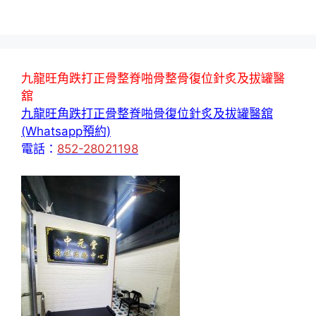
九龍旺角跌打正骨整脊啪骨整骨復位針炙及拔罐醫
舘
九龍旺角跌打正骨整脊啪骨復位針炙及拔罐醫舘
(Whatsapp預約)
電話：
852-28021198