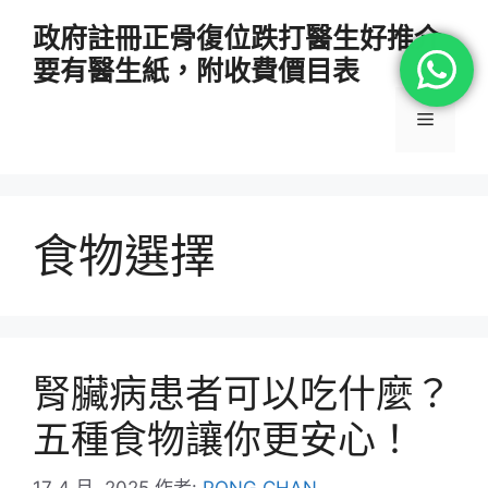
跳
政府註冊正骨復位跌打醫生好推介
至
要有醫生紙，附收費價目表
主
要
選
內
容
單
食物選擇
腎臟病患者可以吃什麼？
五種食物讓你更安心！
17 4 月, 2025
作者:
PONG CHAN