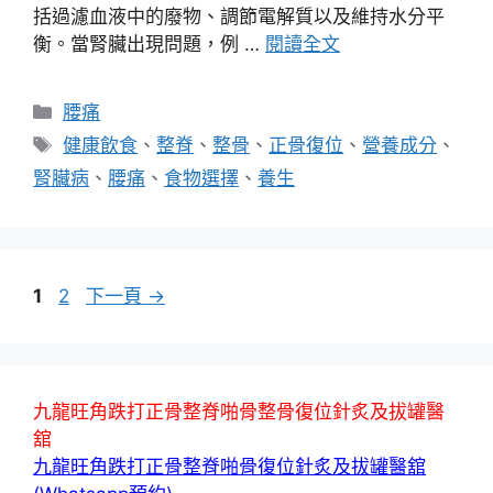
括過濾血液中的廢物、調節電解質以及維持水分平
衡。當腎臟出現問題，例 …
閱讀全文
分
腰痛
類
標
健康飲食
、
整脊
、
整骨
、
正骨復位
、
營養成分
、
籤
腎臟病
、
腰痛
、
食物選擇
、
養生
頁
頁
1
2
下一頁
→
面
面
九龍旺角跌打正骨整脊啪骨整骨復位針炙及拔罐醫
舘
九龍旺角跌打正骨整脊啪骨復位針炙及拔罐醫舘