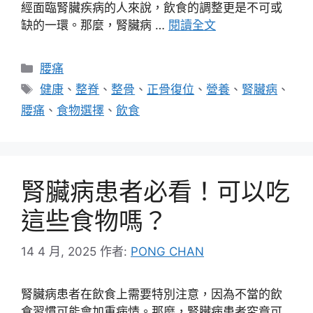
經面臨腎臟疾病的人來說，飲食的調整更是不可或
缺的一環。那麼，腎臟病 …
閱讀全文
分
腰痛
類
標
健康
、
整脊
、
整骨
、
正骨復位
、
營養
、
腎臟病
、
籤
腰痛
、
食物選擇
、
飲食
腎臟病患者必看！可以吃
這些食物嗎？
14 4 月, 2025
作者:
PONG CHAN
腎臟病患者在飲食上需要特別注意，因為不當的飲
食習慣可能會加重病情。那麼，腎臟病患者究竟可