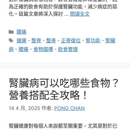
為正確的飲食有助於保護腎臟功能，減少病症的惡
化。這篇文章將深入探討 …
閱讀全文
分
腰痛
類
標
健康
、
整脊
、
整骨
、
正骨復位
、
腎功能
、
腎臟
籤
病
、
腰痛
、
食物選擇
、
飲食管理
腎臟病可以吃哪些食物？
營養搭配全攻略！
14 4 月, 2025
作者:
PONG CHAN
腎臟健康對每個人來說都至關重要，尤其是對於已