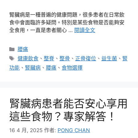
腎臟病是一種普遍的健康問題，很多患者在日常飲
食中會面臨許多疑問。特別是某些食物是否能夠安
全食用，一直是患者關心 …
閱讀全文
分
腰痛
類
標
健康飲食
、
整脊
、
整骨
、
正骨復位
、
益生菌
、
腎
籤
功能
、
腎臟病
、
腰痛
、
食物選擇
腎臟病患者能否安心享用
這些食物？專家解答！
16 4 月, 2025
作者:
PONG CHAN