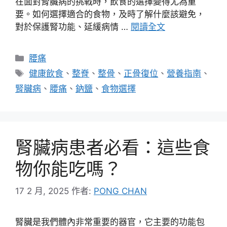
在面對腎臟病的挑戰時，飲食的選擇變得尤為重
要。如何選擇適合的食物，及時了解什麼該避免，
對於保護腎功能、延緩病情 …
閱讀全文
分
腰痛
類
標
健康飲食
、
整脊
、
整骨
、
正骨復位
、
營養指南
、
籤
腎臟病
、
腰痛
、
鈉鹽
、
食物選擇
腎臟病患者必看：這些食
物你能吃嗎？
17 2 月, 2025
作者:
PONG CHAN
腎臟是我們體內非常重要的器官，它主要的功能包