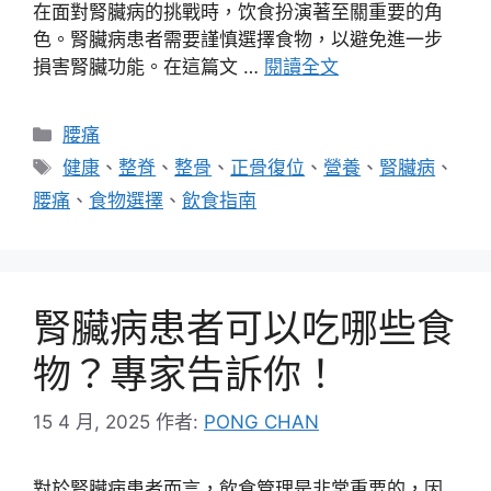
在面對腎臟病的挑戰時，饮食扮演著至關重要的角
色。腎臟病患者需要謹慎選擇食物，以避免進一步
損害腎臟功能。在這篇文 …
閱讀全文
分
腰痛
類
標
健康
、
整脊
、
整骨
、
正骨復位
、
營養
、
腎臟病
、
籤
腰痛
、
食物選擇
、
飲食指南
腎臟病患者可以吃哪些食
物？專家告訴你！
15 4 月, 2025
作者:
PONG CHAN
對於腎臟病患者而言，飲食管理是非常重要的，因