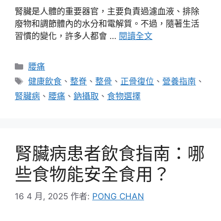
腎臟是人體的重要器官，主要負責過濾血液、排除
廢物和調節體內的水分和電解質。不過，隨著生活
習慣的變化，許多人都會 …
閱讀全文
分
腰痛
類
標
健康飲食
、
整脊
、
整骨
、
正骨復位
、
營養指南
、
籤
腎臟病
、
腰痛
、
鈉攝取
、
食物選擇
腎臟病患者飲食指南：哪
些食物能安全食用？
16 4 月, 2025
作者:
PONG CHAN