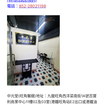
(Whatsapp預約)
電話：
852-28021198
中元堂(旺角醫舘)地址：九龍旺角西洋菜南街1A號百寶
利商業中心11樓02及03室(港鐵旺角站E2出口或港鐵油