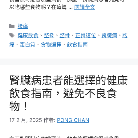
以吃哪些食物呢？在這篇 …
閱讀全文
分
腰痛
類
標
健康飲食
、
整脊
、
整骨
、
正骨復位
、
腎臟病
、
腰
籤
痛
、
蛋白質
、
食物選擇
、
飲食指南
腎臟病患者能選擇的健康
飲食指南，避免不良食
物！
17 2 月, 2025
作者:
PONG CHAN