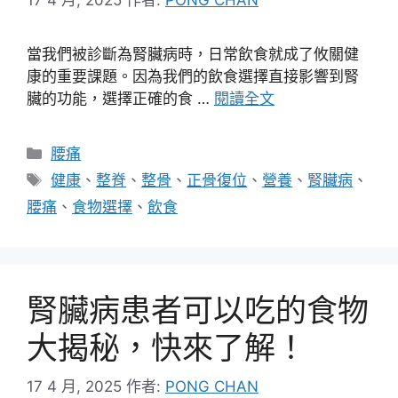
當我們被診斷為腎臟病時，日常飲食就成了攸關健
康的重要課題。因為我們的飲食選擇直接影響到腎
臟的功能，選擇正確的食 …
閱讀全文
分
腰痛
類
標
健康
、
整脊
、
整骨
、
正骨復位
、
營養
、
腎臟病
、
籤
腰痛
、
食物選擇
、
飲食
腎臟病患者可以吃的食物
大揭秘，快來了解！
17 4 月, 2025
作者:
PONG CHAN