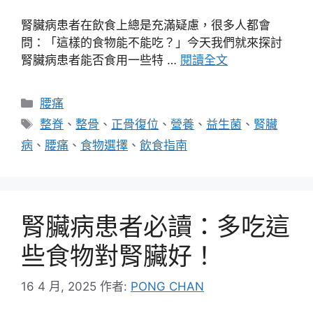
腎臟病患者在飲食上總是充滿疑慮，很多人都會
問：「這樣的食物能不能吃？」今天我們就來探討
腎臟病患者能否食用一些特 …
閱讀全文
分
腰痛
類
標
整脊
、
整骨
、
正骨復位
、
營養
、
益生菌
、
腎臟
籤
病
、
腰痛
、
食物選擇
、
飲食指南
腎臟病患者必讀：多吃這
些食物對腎臟好！
16 4 月, 2025
作者:
PONG CHAN