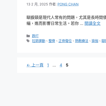
13 2 月, 2025
作者:
PONG CHAN
瞓捩頸是現代人常有的問題，尤其是長時間
繃，進而影響日常生活。若你 …
閱讀全文
分
跌打
類
標
拉筋運動
、
整脊
、
正骨復位
、
熱敷療法
、
瑜伽
、
瞓
籤
頁
頁
頁
←
上一頁
1
...
4
5
面
面
面