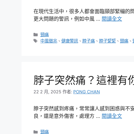
在現代生活中，很多人都會面臨頸部緊繃的
更大問題的警訊，例如中風 …
閱讀全文
分
頸痛
類
標
中風徵兆
、
健康警訊
、
脖子痛
、
脖子緊緊
、
頸痛
、
籤
脖子突然痛？這裡有
22 2 月, 2025
作者:
PONG CHAN
脖子突然感到疼痛，常常讓人感到困惑與不
良，還是意外傷害，處理方 …
閱讀全文
分
頸痛