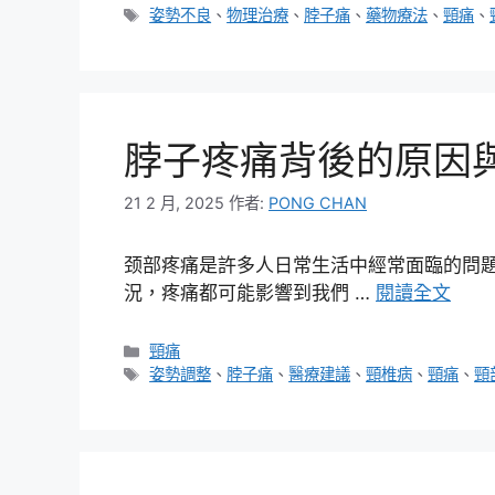
類
標
姿勢不良
、
物理治療
、
脖子痛
、
藥物療法
、
頸痛
、
籤
脖子疼痛背後的原因
21 2 月, 2025
作者:
PONG CHAN
颈部疼痛是許多人日常生活中經常面臨的問
況，疼痛都可能影響到我們 …
閱讀全文
分
頸痛
類
標
姿勢調整
、
脖子痛
、
醫療建議
、
頸椎病
、
頸痛
、
頸
籤