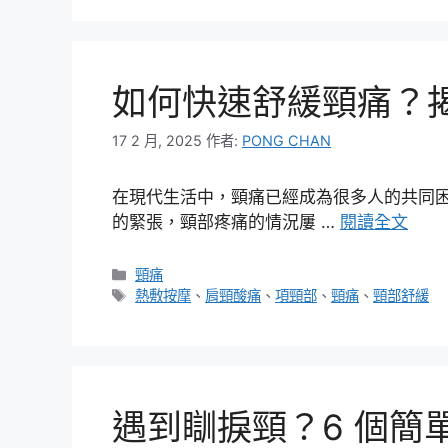
如何快速舒緩頸痛？
17 2 月, 2025
作者:
PONG CHAN
在現代生活中，頸痛已經成為很多人的共同
的緊張，頸部疼痛的情況屢 …
閱讀全文
分
頸痛
類
標
熱敷按摩
、
肩頸酸痛
、
項頸部
、
頸痛
、
頸部舒緩
籤
遇到瞓捩頸？6 個簡