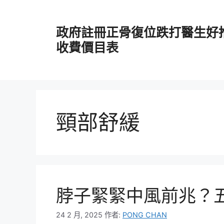
跳
至
政府註冊正骨復位跌打醫生好
主
要
收費價目表
內
容
頸部舒緩
脖子緊緊中風前兆？
24 2 月, 2025
作者:
PONG CHAN