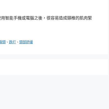
使用智能手機或電腦之後，很容易造成頸椎的肌肉緊
捩頸
、
跌打
、
頸部舒緩