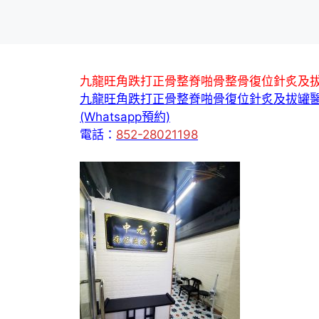
九龍旺角跌打正骨整脊啪骨整骨復位針炙及
九龍旺角跌打正骨整脊啪骨復位針炙及拔罐
(Whatsapp預約)
電話：
852-28021198