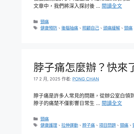
文章中，我們將深入探討後 …
閱讀全文
分
頸痛
類
標
健康預防
、
後腦抽痛
、
照顧自己
、
頭痛緩解
、
頸痛
籤
脖子痛怎麼辦？快來
17 2 月, 2025
作者:
PONG CHAN
脖子痛是許多人常見的問題，從辦公室白領
脖子的痛楚不僅影響日常生 …
閱讀全文
分
頸痛
類
標
健康護理
、
拉伸運動
、
脖子痛
、
項目問題
、
頸痛
、
籤