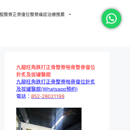
舘整脊正骨復位整脊痛症治療推薦
九龍旺角跌打正骨整脊啪骨整骨復位
針炙及拔罐醫舘
九龍旺角跌打正骨整脊啪骨復位針炙
及拔罐醫舘(Whatsapp預約)
電話：
852-28021198