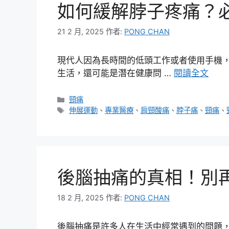
如何緩解脖子疼痛？
21 2 月, 2025
作者:
PONG CHAN
現代人因為長時間的低頭工作或者使用手機
生活，還可能是潛在健康問 …
閱讀全文
分
頸痛
類
標
伸展運動
、
專業醫療
、
肩頸酸痛
、
脖子痛
、
頸痛
、
籤
後腦抽痛的真相！別
18 2 月, 2025
作者:
PONG CHAN
後腦抽痛是許多人在生活中經常遇到的問題