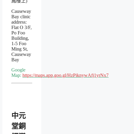
鳳樓上)
Causeway
Bay clinic
address:
Flat O 3/F,
Po Foo
Building,
1-5 Foo
Ming St,
Causeway
Bay
Google
Map:
https://maps.app.goo.gl/HzPiknywAfj1yrNx7
中元
堂銅