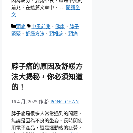
因為疲勞、姿勢不良，還是中風的
前兆？在這篇文章中， …
閱讀全
文
分
標
頸痛
中風前兆
、
健康
、
脖子
類
籤
緊緊
、
舒緩方法
、
頸椎病
、
頸痛
脖子痛的原因及舒緩方
法大揭秘，你必須知道
的！
16 4 月, 2025
作者:
PONG CHAN
脖子痛是很多人常常遇到的問題，
無論是因為不良的坐姿、長時間使
用電子產品，還是運動後的疲勞，