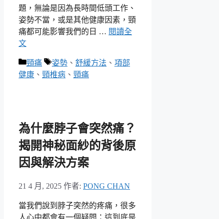
題，無論是因為長時間低頭工作、
姿勢不當，或是其他健康因素，頸
痛都可能影響我們的日 …
閱讀全
文
分
標
頸痛
姿勢
、
舒緩方法
、
項部
類
籤
健康
、
頸椎病
、
頸痛
為什麼脖子會突然痛？
揭開神秘面紗的背後原
因與解決方案
21 4 月, 2025
作者:
PONG CHAN
當我們說到脖子突然的疼痛，很多
人心中都會有一個疑問：這到底是