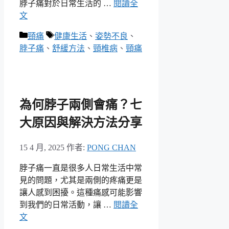
脖子痛對於日常生活的 …
閱讀全
文
分
標
頸痛
健康生活
、
姿勢不良
、
類
籤
脖子痛
、
舒緩方法
、
頸椎病
、
頸痛
為何脖子兩側會痛？七
大原因與解決方法分享
15 4 月, 2025
作者:
PONG CHAN
脖子痛一直是很多人日常生活中常
見的問題，尤其是兩側的疼痛更是
讓人感到困擾。這種痛感可能影響
到我們的日常活動，讓 …
閱讀全
文