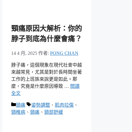
頸痛原因大解析：你的
脖子到底為什麼會痛？
14 4 月, 2025
作者:
PONG CHAN
脖子痛，這個現象在現代社會中越
來越常見，尤其是對於長時間坐著
工作的上班族來說更是如此。那
麼，究竟是什麼原因導致 …
閱讀
全文
分
標
頸痛
姿勢調整
、
肌肉拉傷
、
類
籤
頸椎病
、
頸痛
、
頸部舒緩