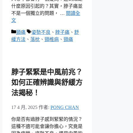
什麼原因引起的？其實，脖子痛並
不是一個獨立的問題， …
閱讀全
文
分
標
頸痛
姿勢不良
、
脖子痛
、
舒
類
籤
緩方法
、
落枕
、
頸椎病
、
頸痛
脖子緊緊是中風前兆？
如何正確辨識與舒緩方
法揭秘！
17 4 月, 2025
作者:
PONG CHAN
你是否有過脖子感到緊緊的情況？
這種不適可能會讓你擔心，究竟是