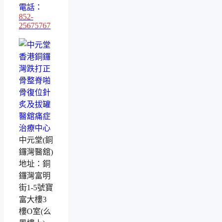
電話：
852-
25675767
中元堂(銅
鑼灣醫舘)
地址：銅
鑼灣富明
街1-5號寶
富大樓3
樓O室(么