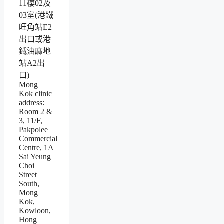
11樓02及
03室(港鐵
旺角站E2
出口或港
鐵油麻地
站A2出
口)
Mong
Kok clinic
address:
Room 2 &
3, 11/F,
Pakpolee
Commercial
Centre, 1A
Sai Yeung
Choi
Street
South,
Mong
Kok,
Kowloon,
Hong