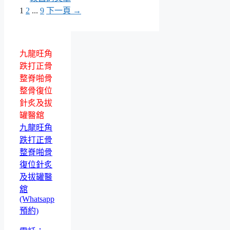
頁
頁
頁
1
2
...
9
下一頁
→
面
面
面
九龍旺角
跌打正骨
整脊啪骨
整骨復位
針炙及拔
罐醫舘
九龍旺角
跌打正骨
整脊啪骨
復位針炙
及拔罐醫
舘
(Whatsapp
預約)