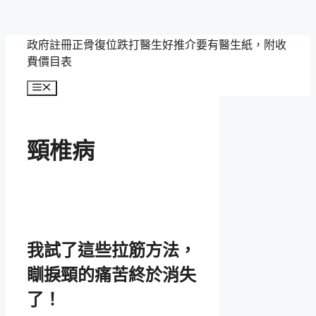
跳
政府註冊正骨復位跌打醫生好推介要有醫生紙，附收
至
費價目表
主
選
要
單
內
容
頸椎病
我試了這些拉筋方法，
瞓捩頸的痛苦終於消失
了！