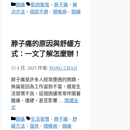
分
標
頸痛
肌肉緊張
、
脖子痛
、
解
類
籤
決方法
、
項部不適
、
頸椎病
、
頸痛
脖子痛的原因與舒緩方
式：一文了解怎麼辦！
15 4 月, 2025
作者:
PONG CHAN
脖子痛是許多人經常遭遇的問題，
無論是因為工作姿勢不當，還是生
活習慣不良，這個困擾常常伴隨著
酸痛、僵硬，甚至影響 …
閱讀全
文
分
標
頸痛
生活習慣
、
脖子痛
、
舒
類
籤
緩方法
、
落枕
、
頸椎病
、
頸痛