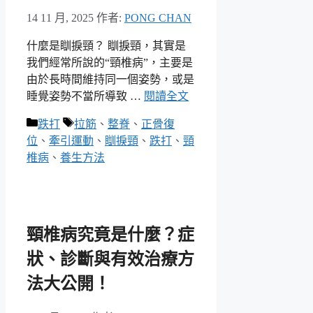
14 11 月, 2025
作者:
PONG CHAN
什麼是瞓捩頸？ 瞓捩頸，其實是
我們經常所說的“頸椎病”，主要是
由於長時間維持同一個姿勢，或是
睡覺姿勢不當所導致 …
閱讀全文
分
標
跌打
拉筋
、
整脊
、
正骨復
類
籤
位
、
牽引運動
、
瞓捩頸
、
跌打
、
頸
椎病
、
養生方法
頸椎病究竟是什麼？症
狀、診斷與有效治療方
法大公開！