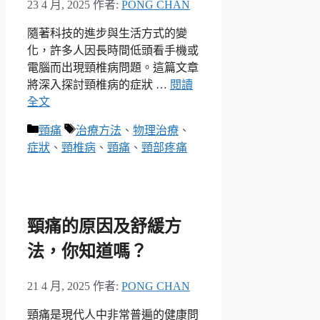
23 4 月, 2025
作者:
PONG CHAN
隨著科技的進步與生活方式的變
化，許多人因長時間低頭看手機或
電腦而出現頸椎病問題。這篇文章
將深入探討頸椎病的症狀 …
閱讀
全文
分
標
頸痛
治療方法
、
物理治療
、
類
籤
症狀
、
頸椎病
、
頸痛
、
頸部疼痛
頸痛的原因及舒緩方
法，你知道嗎？
21 4 月, 2025
作者:
PONG CHAN
頸痛是現代人中非常普遍的健康問