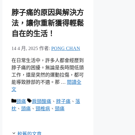
脖子痛的原因與解決方
法，讓你重新獲得輕鬆
自在的生活！
14 4 月, 2025
作者:
PONG CHAN
在日常生活中，許多人都會經歷到
脖子痛的困擾。無論是長時間低頭
工作，還是突然的運動拉傷，都可
能導致脖部的不適。那 …
閱讀全
文
分
標
頸痛
肩頸酸痛
、
脖子痛
、
落
類
籤
枕
、
頭痛
、
頸椎病
、
頸痛
較舊的文章