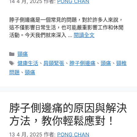
14 4 月, 2025
作者:
PONG CHAN
脖子側邊痛是一個常見的問題，對於許多人來說，
這不僅影響日常生活，也可能嚴重影響工作和休閒
活動。今天我們就來深入 …
閱讀全文
分
頸痛
類
標
健康生活
、
肩頸緊張
、
脖子側邊痛
、
頭痛
、
頸椎
籤
問題
、
頸痛
脖子側邊痛的原因與解決
方法，教你輕鬆應對！
13 4 月, 2025
作者:
PONG CHAN