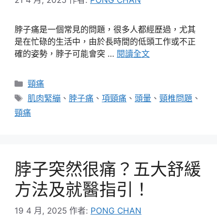
脖子痛是一個常見的問題，很多人都經歷過，尤其
是在忙碌的生活中，由於長時間的低頭工作或不正
確的姿勢，脖子可能會突 …
閱讀全文
分
頸痛
類
標
肌肉緊繃
、
脖子痛
、
項頸痛
、
頭暈
、
頸椎問題
、
籤
頸痛
脖子突然很痛？五大舒緩
方法及就醫指引！
19 4 月, 2025
作者:
PONG CHAN