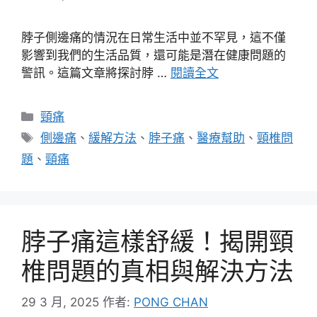
脖子側邊痛的情況在日常生活中並不罕見，這不僅
影響到我們的生活品質，還可能是潛在健康問題的
警訊。這篇文章將探討脖 …
閱讀全文
分
頸痛
類
標
側邊痛
、
緩解方法
、
脖子痛
、
醫療幫助
、
頸椎問
籤
題
、
頸痛
脖子痛這樣舒緩！揭開頸
椎問題的真相與解決方法
29 3 月, 2025
作者:
PONG CHAN