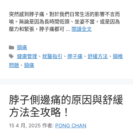
突然感到脖子痛，對於我們日常生活的影響不言而
喻。無論是因為長時間低頭、坐姿不當，或是因為
壓力和緊張，脖子痛都可 …
閱讀全文
分
頸痛
類
標
健康管理
、
就醫指引
、
脖子痛
、
舒緩方法
、
頸椎
籤
問題
、
頸痛
脖子側邊痛的原因與舒緩
方法全攻略！
15 4 月, 2025
作者:
PONG CHAN