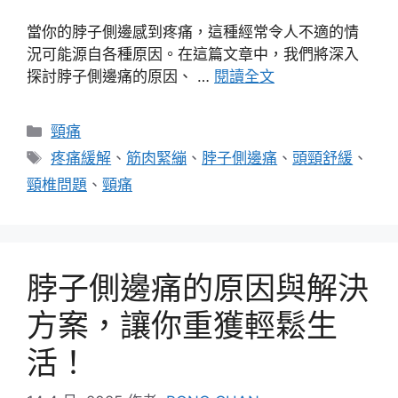
當你的脖子側邊感到疼痛，這種經常令人不適的情
況可能源自各種原因。在這篇文章中，我們將深入
探討脖子側邊痛的原因、 …
閱讀全文
分
頸痛
類
標
疼痛緩解
、
筋肉緊繃
、
脖子側邊痛
、
頭頸舒緩
、
籤
頸椎問題
、
頸痛
脖子側邊痛的原因與解決
方案，讓你重獲輕鬆生
活！