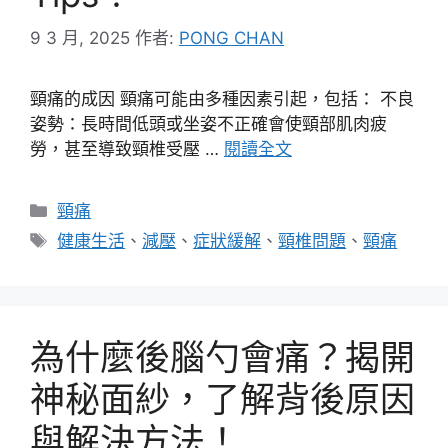
9 3 月, 2025
作者:
PONG CHAN
頸痛的成因 頸痛可能由多種因素引起，包括： 不良
姿勢：長時間低頭或坐姿不正確會使頸部肌肉疲
勞，甚至導致頸椎受壓 …
閱讀全文
分
頸痛
類
標
健康生活
、
減壓
、
症狀緩解
、
頸椎問題
、
頸痛
籤
為什麼後腦勺會痛？揭開
神秘面紗，了解背後原因
與解決方法！