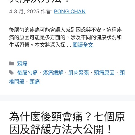
4 3 月, 2025
作者:
PONG CHAN
後腦勺的疼痛可能會讓人感到困惑與不安。這種疼
痛的原因可能是多方面的，涉及不同的健康狀況和
生活習慣。本文將深入探 …
閱讀全文
分
頸痛
類
標
後腦勺痛
、
疼痛緩解
、
肌肉緊張
、
頭痛原因
、
頸
籤
椎問題
、
頸痛
為什麼後頸會痛？七個原
因及舒緩方法大公開！