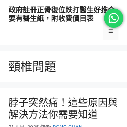
跳
政府註冊正骨復位跌打醫生好推介
至
要有醫生紙，附收費價目表
主
要
選
內
容
單
頸椎問題
脖子突然痛！這些原因與
解決方法你需要知道
21 4 月, 2025
作者:
PONG CHAN