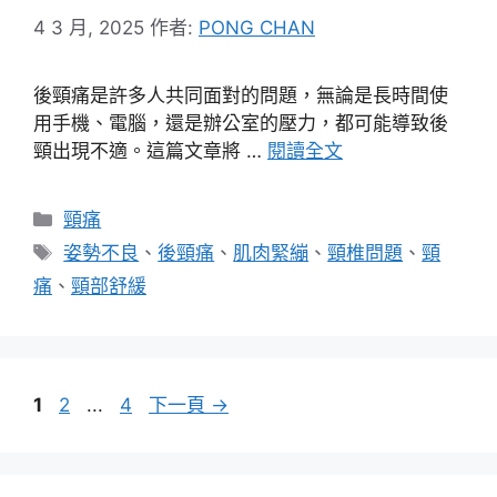
4 3 月, 2025
作者:
PONG CHAN
後頸痛是許多人共同面對的問題，無論是長時間使
用手機、電腦，還是辦公室的壓力，都可能導致後
頸出現不適。這篇文章將 …
閱讀全文
分
頸痛
類
標
姿勢不良
、
後頸痛
、
肌肉緊繃
、
頸椎問題
、
頸
籤
痛
、
頸部舒緩
頁
頁
頁
1
2
...
4
下一頁
→
面
面
面