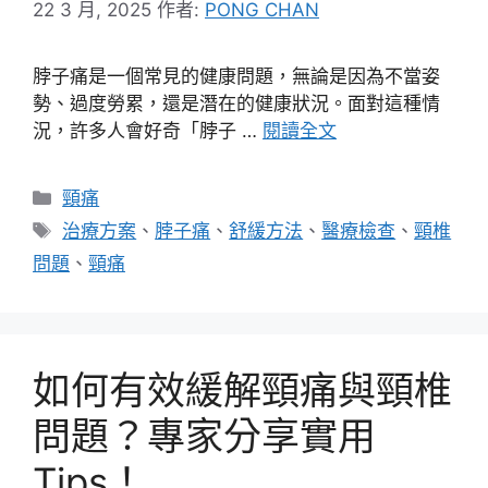
22 3 月, 2025
作者:
PONG CHAN
脖子痛是一個常見的健康問題，無論是因為不當姿
勢、過度勞累，還是潛在的健康狀況。面對這種情
況，許多人會好奇「脖子 …
閱讀全文
分
頸痛
類
標
治療方案
、
脖子痛
、
舒緩方法
、
醫療檢查
、
頸椎
籤
問題
、
頸痛
如何有效緩解頸痛與頸椎
問題？專家分享實用
Tips！