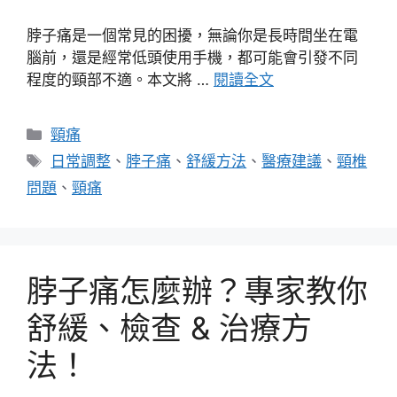
脖子痛是一個常見的困擾，無論你是長時間坐在電
腦前，還是經常低頭使用手機，都可能會引發不同
程度的頸部不適。本文將 …
閱讀全文
分
頸痛
類
標
日常調整
、
脖子痛
、
舒緩方法
、
醫療建議
、
頸椎
籤
問題
、
頸痛
脖子痛怎麼辦？專家教你
舒緩、檢查 & 治療方
法！