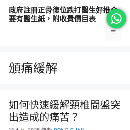
跳
政府註冊正骨復位跌打醫生好推介
至
要有醫生紙，附收費價目表
主
要
選
內
容
單
頒痛緩解
如何快速緩解頸椎間盤突
出造成的痛苦？
18 4 月, 2025
作者:
PONG CHAN