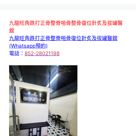
九龍旺角跌打正骨整脊啪骨整骨復位針炙及拔罐醫
舘
九龍旺角跌打正骨整脊啪骨復位針炙及拔罐醫舘
(Whatsapp預約)
電話：
852-28021198