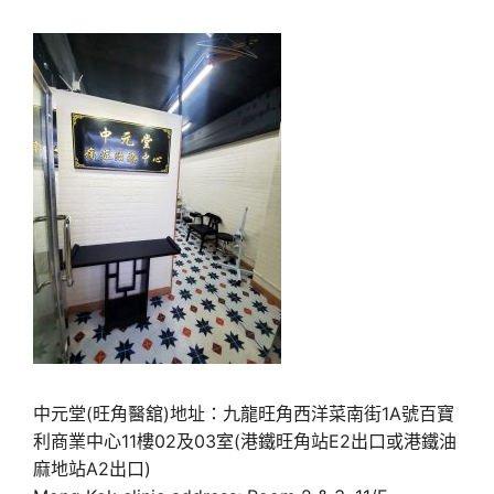
中元堂(旺角醫舘)地址：九龍旺角西洋菜南街1A號百寶
利商業中心11樓02及03室(港鐵旺角站E2出口或港鐵油
麻地站A2出口)