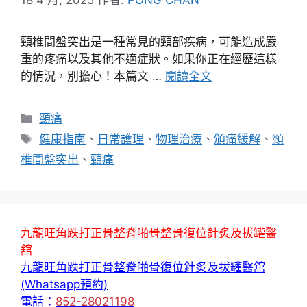
頸椎間盤突出是一種常見的頸部疾病，可能造成嚴
重的疼痛以及其他不適症狀。如果你正在經歷這樣
的情況，別擔心！本篇文 …
閱讀全文
分
頸痛
類
標
健康指南
、
日常護理
、
物理治療
、
頒痛緩解
、
頸
籤
椎間盤突出
、
頸痛
九龍旺角跌打正骨整脊啪骨整骨復位針炙及拔罐醫
舘
九龍旺角跌打正骨整脊啪骨復位針炙及拔罐醫舘
(Whatsapp預約)
電話：
852-28021198