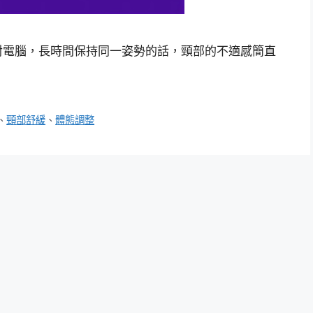
對電腦，長時間保持同一姿勢的話，頸部的不適感簡直
、
頸部舒緩
、
體態調整