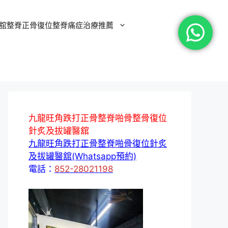
舘整脊正骨復位整脊痛症治療推薦
九龍旺角跌打正骨整脊啪骨整骨復位
針炙及拔罐醫舘
九龍旺角跌打正骨整脊啪骨復位針炙
及拔罐醫舘(Whatsapp預約)
電話：
852-28021198