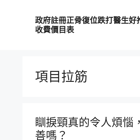
跳
至
政府註冊正骨復位跌打醫生好
主
要
收費價目表
內
容
項目拉筋
瞓捩頸真的令人煩惱
善嗎？