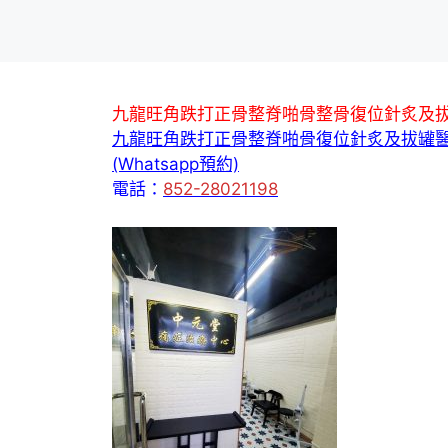
九龍旺角跌打正骨整脊啪骨整骨復位針炙及
九龍旺角跌打正骨整脊啪骨復位針炙及拔罐
(Whatsapp預約)
電話：
852-28021198