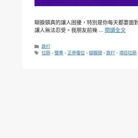
瞓捩頸真的讓人困擾，特別是你每天都要面
讓人無法忍受。我朋友前幾 …
閱讀全文
分
跌打
類
標
拉筋
、
整脊
、
正骨復位
、
瞓捩頸
、
跌打
、
項目拉筋
籤