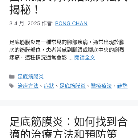
揭秘！
3 4 月, 2025
作者:
PONG CHAN
足底筋膜炎是一種常見的腳部疾病，通常出現於腳
底的筋膜部位，患者常感到腳跟或腳底中央的劇烈
疼痛。這種情況通常會影 …
閱讀全文
分
足底筋膜炎
類
標
治療方法
、
症狀
、
足底筋膜炎
、
醫療療法
、
鞋墊
籤
足底筋膜炎：如何找到合
適的治療方法和預防策