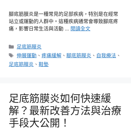
腳底筋膜炎是一種常見的足部疾病，特別是在經常
站立或運動的人群中。這種疾病通常會導致腳底疼
痛，影響日常生活與活動 …
閱讀全文
分
足底筋膜炎
類
標
伸展運動
、
疼痛緩解
、
腳底筋膜炎
、
自我療法
、
籤
足底筋膜炎
、
鞋墊
足底筋膜炎如何快速緩
解？最新改善方法與治療
手段大公開！