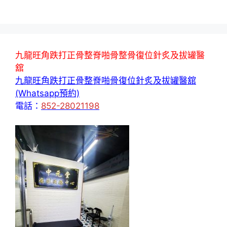
九龍旺角跌打正骨整脊啪骨整骨復位針炙及拔罐醫
舘
九龍旺角跌打正骨整脊啪骨復位針炙及拔罐醫舘
(Whatsapp預約)
電話：
852-28021198