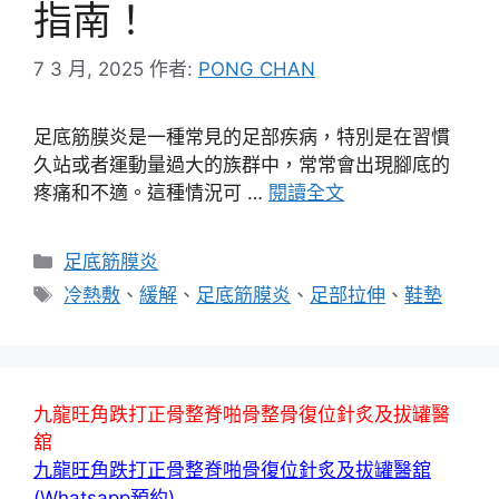
指南！
7 3 月, 2025
作者:
PONG CHAN
足底筋膜炎是一種常見的足部疾病，特別是在習慣
久站或者運動量過大的族群中，常常會出現腳底的
疼痛和不適。這種情況可 …
閱讀全文
分
足底筋膜炎
類
標
冷熱敷
、
緩解
、
足底筋膜炎
、
足部拉伸
、
鞋墊
籤
九龍旺角跌打正骨整脊啪骨整骨復位針炙及拔罐醫
舘
九龍旺角跌打正骨整脊啪骨復位針炙及拔罐醫舘
(Whatsapp預約)