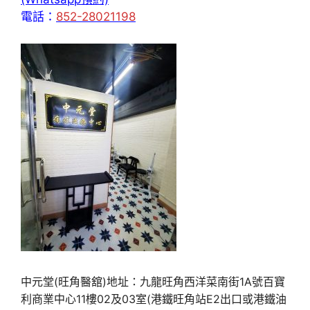
電話：
852-28021198
中元堂(旺角醫舘)地址：九龍旺角西洋菜南街1A號百寶
利商業中心11樓02及03室(港鐵旺角站E2出口或港鐵油