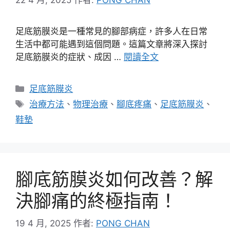
足底筋膜炎是一種常見的腳部病症，許多人在日常
生活中都可能遇到這個問題。這篇文章將深入探討
足底筋膜炎的症狀、成因 …
閱讀全文
分
足底筋膜炎
類
標
治療方法
、
物理治療
、
腳底疼痛
、
足底筋膜炎
、
籤
鞋墊
腳底筋膜炎如何改善？解
決腳痛的終極指南！
19 4 月, 2025
作者:
PONG CHAN