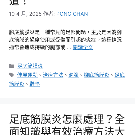
道！
10 4 月, 2025
作者:
PONG CHAN
腳底筋膜炎是一種常見的足部問題，主要是因為腳
底筋膜的過度使用或受傷而引起的炎症。這種情況
通常會造成持續的腿部或 …
閱讀全文
分
足底筋膜炎
類
標
伸展運動
、
治療方法
、
泡腳
、
腳底筋膜炎
、
足底
籤
筋膜炎
、
鞋墊
足底筋膜炎怎麼處理？全
面知識與有效治療方法大