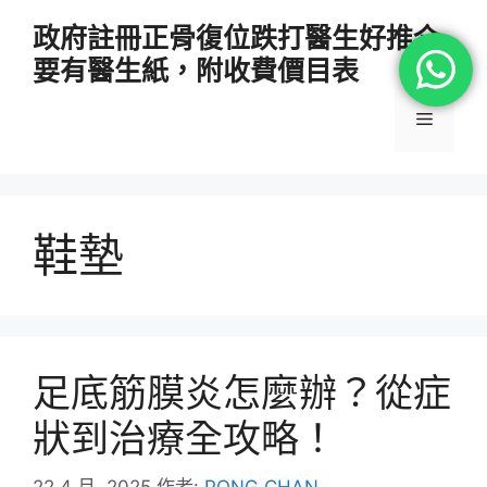
跳
政府註冊正骨復位跌打醫生好推介
至
要有醫生紙，附收費價目表
主
要
選
內
容
單
鞋墊
足底筋膜炎怎麼辦？從症
狀到治療全攻略！
22 4 月, 2025
作者:
PONG CHAN