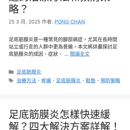
略？
25 3 月, 2025
作者:
PONG CHAN
足底筋膜炎是一種常見的腳部病症，尤其在長時間
站立或行走的人群中更為普遍。本文將詳盡探討足
底筋膜炎的成因、症狀、 …
閱讀全文
分
足底筋膜炎
類
標
治療方法
、
疼痛
、
足底筋膜炎
、
鞋墊
、
預防策略
籤
足底筋膜炎怎樣快速緩
解？四大解決方案詳解！