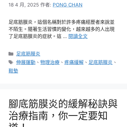
18 4 月, 2025
作者:
PONG CHAN
足底筋膜炎，這個名稱對於許多疼痛經歷者來說並
不陌生。隨著生活習慣的變化，越來越多的人出現
了足底筋膜炎的症狀。這 …
閱讀全文
分
足底筋膜炎
類
標
伸展運動
、
物理治療
、
疼痛緩解
、
足底筋膜炎
、
籤
鞋墊
腳底筋膜炎的緩解秘訣與
治療指南，你一定要知