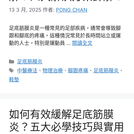
13 3 月, 2025
作者:
PONG CHAN
足底筋膜炎是一種常見的足部疾病，通常會導致腳
跟和腳底的疼痛。這種情況常見於長時間站立或運
動的人士，特別是運動員 …
閱讀全文
分
足底筋膜炎
類
標
中醫療法
、
物理治療
、
腳跟疼痛
、
足底筋膜炎
、
籤
鞋墊
如何有效緩解足底筋膜
炎？五大必學技巧與實用