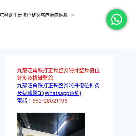
舘整脊正骨復位整脊痛症治療推薦
九龍旺角跌打正骨整脊啪骨整骨復位
針炙及拔罐醫舘
九龍旺角跌打正骨整脊啪骨復位針炙
及拔罐醫舘(Whatsapp預約)
電話：
852-28021198