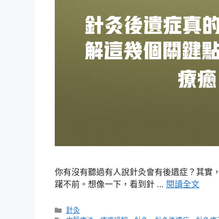
你有沒有聽過有人說針灸會有後遺症？其實
躇不前。想像一下，看到針 …
閱讀全文
分
針灸