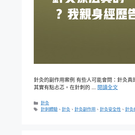
針灸的副作用案例 有些人可能會問：針灸真
其實有點忐忑。在針刺的 …
閱讀全文
分
針灸
類
標
針刺體驗
、
針灸
、
針灸副作用
、
針灸安全性
、
針灸
籤