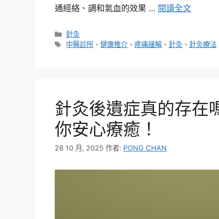
通經絡、調和氣血的效果 …
閱讀全文
分
針灸
類
標
中醫診所
、
健康推介
、
疼痛緩解
、
針灸
、
針灸療法
籤
針灸後遺症真的存在
你安心療癒！
28 10 月, 2025
作者:
PONG CHAN