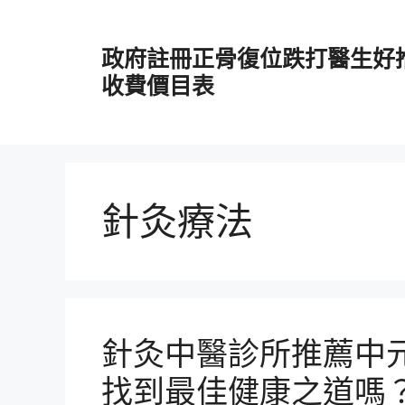
跳
至
政府註冊正骨復位跌打醫生好
主
要
收費價目表
內
容
針灸療法
針灸中醫診所推薦中元
找到最佳健康之道嗎