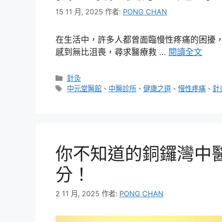
15 11 月, 2025
作者:
PONG CHAN
在生活中，許多人都曾面臨慢性疼痛的困擾
感到無比沮喪，尋求醫療救 …
閱讀全文
分
針灸
類
標
中元堂醫館
、
中醫診所
、
健康之道
、
慢性疼痛
、
針
籤
你不知道的銅鑼灣中
分！
2 11 月, 2025
作者:
PONG CHAN