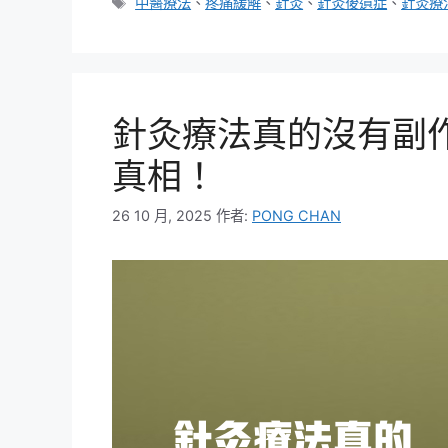
類
標
中醫療法
、
疼痛緩解
、
針灸
、
針灸後遺症
、
針灸療
籤
針灸療法真的沒有副
真相！
26 10 月, 2025
作者:
PONG CHAN