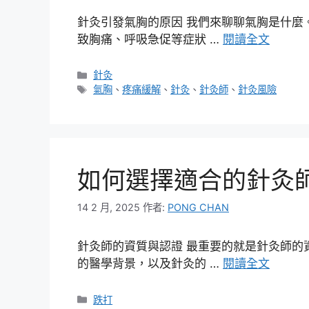
針灸引發氣胸的原因 我們來聊聊氣胸是什麼
致胸痛、呼吸急促等症狀 …
閱讀全文
分
針灸
類
標
氣胸
、
疼痛緩解
、
針灸
、
針灸師
、
針灸風險
籤
如何選擇適合的針灸
14 2 月, 2025
作者:
PONG CHAN
針灸師的資質與認證 最重要的就是針灸師的
的醫學背景，以及針灸的 …
閱讀全文
分
跌打