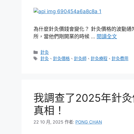
為什麼針灸價錢會變化？ 針灸價格的波動通
所，當他們剛開業的時候 …
閱讀全文
分
針灸
類
標
針灸
、
針灸價格
、
針灸師
、
針灸療程
、
針灸費用
籤
我調查了2025年針
真相！
22 10 月, 2025
作者:
PONG CHAN