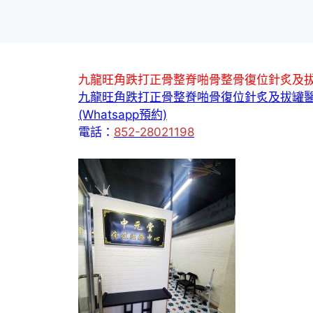
九龍旺角跌打正骨整脊啪骨整骨復位針炙及
九龍旺角跌打正骨整脊啪骨復位針炙及拔罐
(Whatsapp預約)
電話：
852-28021198