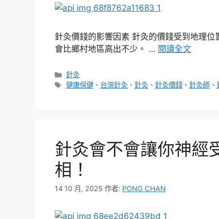
針灸價錢的影響因素 針灸的價錢受到地理位
會比鄉村地區高出不少。 …
閱讀全文
分
針灸
類
標
健康保健
、
台灣針灸
、
針灸
、
針灸價錢
、
針灸師
、
籤
針灸會不會讓你神經
相！
14 10 月, 2025
作者:
PONG CHAN