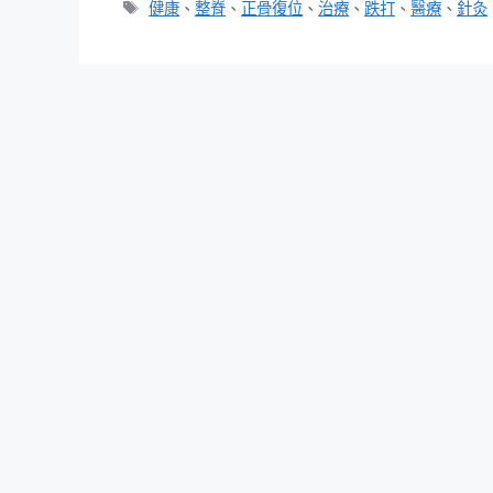
類
標
健康
、
整脊
、
正骨復位
、
治療
、
跌打
、
醫療
、
針灸
籤