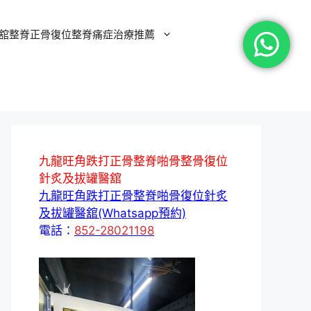
舘整脊正骨復位整脊痛症治療推薦
九龍旺角跌打正骨整脊啪骨整骨復位
針炙及拔罐醫舘
九龍旺角跌打正骨整脊啪骨復位針炙
及拔罐醫舘(Whatsapp預約)
電話：
852-28021198