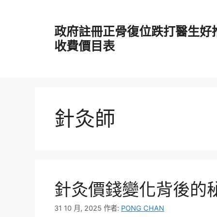
跳
至
政府註冊正骨復位跌打醫生好
主
要
收費價目表
內
容
針灸師
針灸價錢變化背後的
31 10 月, 2025
作者:
PONG CHAN