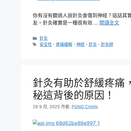
你有沒有聽過人說針灸會傷到神經？這話其
友。針灸確實是一種很有效 …
閱讀全文
分
針灸
類
標
安全性
、
疼痛緩解
、
神經
、
針灸
、
針灸師
籤
針灸有助於舒緩疼痛
秘這背後的原因！
26 9 月, 2025
作者:
PONG CHAN