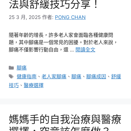
法與舒緩技巧分享！
25 3 月, 2025
作者:
PONG CHAN
隨著年齡的增長，許多老人家會面臨各種健康問
題，其中腳痛是一個常見的困擾。對於老人來說，
腳痛不僅影響行動自由，還 …
閱讀全文
分
腳痛
類
標
健康指南
、
老人家腳痛
、
腳痛
、
腳痛成因
、
舒緩
籤
技巧
、
醫療選擇
媽媽手的自我治療與醫療