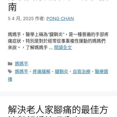
南
5 4 月, 2025
作者:
PONG CHAN
媽媽手，醫學上稱為“腱鞘炎”，是一種普遍的手部疼
痛症狀，特別是對於經常從事重複性運動的媽媽們
來說。，了解媽媽手 …
閱讀全文
分
媽媽手
類
標
媽媽手
、
疼痛緩解
、
腱鞘炎
、
自我治療
、
醫療選
籤
擇
解決老人家腳痛的最佳方