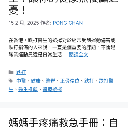
憂！
15 2 月, 2025
作者:
PONG CHAN
在香港，跌打醫生的選擇對於經常受到運動傷害或
跌打損傷的人來說，一直是個重要的課題。不論是
職業運動員還是日常生活 …
閱讀全文
分
跌打
類
標
中醫
、
健康
、
整脊
、
正骨復位
、
跌打
、
跌打醫
籤
生
、
醫生推薦
、
醫療選擇
媽媽手疼痛救急手冊：自