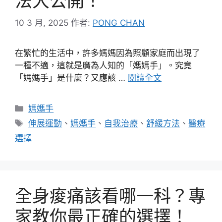
法大公開！
10 3 月, 2025
作者:
PONG CHAN
在繁忙的生活中，許多媽媽因為照顧家庭而出現了
一種不適，這就是廣為人知的「媽媽手」。究竟
「媽媽手」是什麼？又應該 …
閱讀全文
分
媽媽手
類
標
伸展運動
、
媽媽手
、
自我治療
、
舒緩方法
、
醫療
籤
選擇
全身痠痛該看哪一科？專
家教你最正確的選擇！