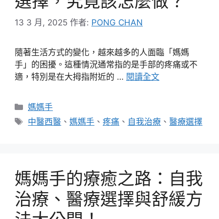
選擇，究竟該怎麼做？
13 3 月, 2025
作者:
PONG CHAN
隨著生活方式的變化，越來越多的人面臨「媽媽
手」的困擾。這種情況通常指的是手部的疼痛或不
適，特別是在大拇指附近的 …
閱讀全文
分
媽媽手
類
標
中醫西醫
、
媽媽手
、
疼痛
、
自我治療
、
醫療選擇
籤
媽媽手的療癒之路：自我
治療、醫療選擇與舒緩方