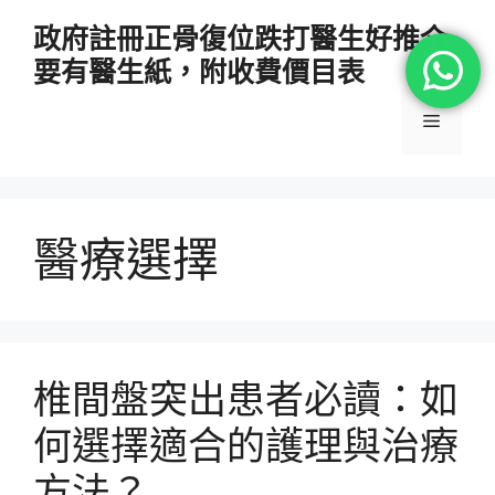
跳
政府註冊正骨復位跌打醫生好推介
至
要有醫生紙，附收費價目表
主
要
選
內
容
單
醫療選擇
椎間盤突出患者必讀：如
何選擇適合的護理與治療
方法？