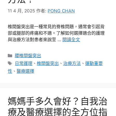
11 4 月, 2025
作者:
PONG CHAN
椎間盤突出是一種常見的脊椎問題，通常會引起背
部或腿部的疼痛和不適。了解如何選擇適合的護理
與治療方法對患者來說至 …
閱讀全文
分
腰椎間盤突出
類
標
日常護理
、
椎間盤突出
、
治療方法
、
運動重要
籤
性
、
醫療選擇
媽媽手多久會好？自我治
療及醫療選擇的全方位指