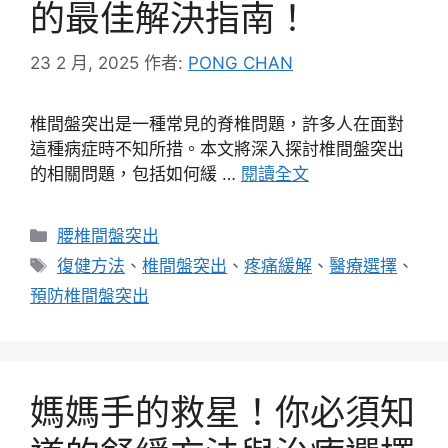
的最佳解決指南！
23 2 月, 2025
作者:
PONG CHAN
椎間盤突出是一種常見的脊椎問題，許多人在面對
這種病症時不知所措。本文將深入探討椎間盤突出
的相關問題，包括如何緩 …
閱讀全文
分
腰椎間盤突出
類
標
復健方法
、
椎間盤突出
、
疼痛緩解
、
醫療選擇
、
籤
預防椎間盤突出
媽媽手的救星！你必須知