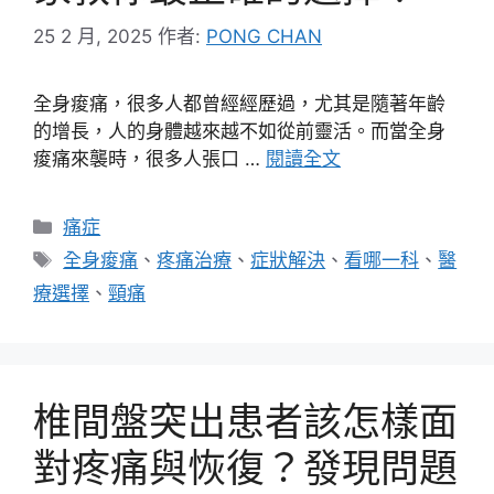
25 2 月, 2025
作者:
PONG CHAN
全身痠痛，很多人都曾經經歷過，尤其是隨著年齡
的增長，人的身體越來越不如從前靈活。而當全身
痠痛來襲時，很多人張口 …
閱讀全文
分
痛症
類
標
全身痠痛
、
疼痛治療
、
症狀解決
、
看哪一科
、
醫
籤
療選擇
、
頸痛
椎間盤突出患者該怎樣面
對疼痛與恢復？發現問題