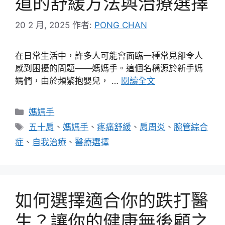
道的舒緩方法與治療選擇
20 2 月, 2025
作者:
PONG CHAN
在日常生活中，許多人可能會面臨一種常見卻令人
感到困擾的問題——媽媽手。這個名稱源於新手媽
媽們，由於頻繁抱嬰兒， …
閱讀全文
分
媽媽手
類
標
五十肩
、
媽媽手
、
疼痛舒緩
、
肩周炎
、
腕管綜合
籤
症
、
自我治療
、
醫療選擇
如何選擇適合你的跌打醫
生？讓你的健康無後顧之