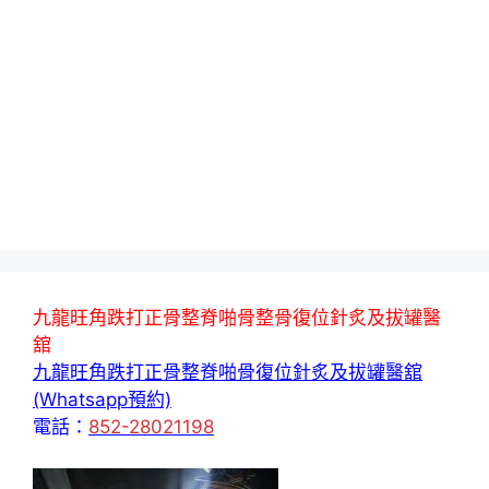
九龍旺角跌打正骨整脊啪骨整骨復位針炙及拔罐醫
舘
九龍旺角跌打正骨整脊啪骨復位針炙及拔罐醫舘
(Whatsapp預約)
電話：
852-28021198