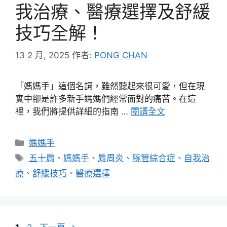
我治療、醫療選擇及舒緩
技巧全解！
13 2 月, 2025
作者:
PONG CHAN
「媽媽手」這個名詞，雖然聽起來很可愛，但在現
實中卻是許多新手媽媽們經常面對的痛苦。在這
裡，我們將提供詳細的指南 …
閱讀全文
分
媽媽手
類
標
五十肩
、
媽媽手
、
肩周炎
、
腕管綜合症
、
自我治
籤
療
、
舒緩技巧
、
醫療選擇