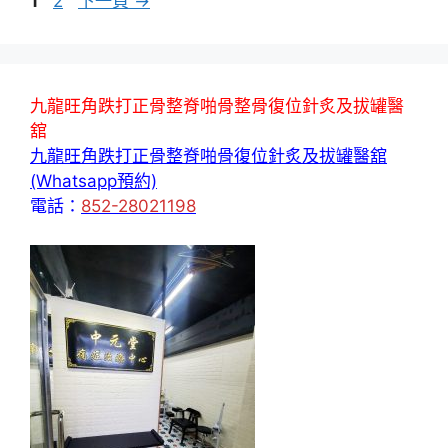
頁
頁
1
2
下一頁
→
面
面
九龍旺角跌打正骨整脊啪骨整骨復位針炙及拔罐醫
舘
九龍旺角跌打正骨整脊啪骨復位針炙及拔罐醫舘
(Whatsapp預約)
電話：
852-28021198