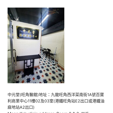
中元堂(旺角醫舘)地址：九龍旺角西洋菜南街1A號百寶
利商業中心11樓02及03室(港鐵旺角站E2出口或港鐵油
麻地站A2出口)