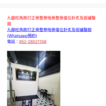
九龍旺角跌打正骨整脊啪骨整骨復位針炙及拔罐醫
舘
九龍旺角跌打正骨整脊啪骨復位針炙及拔罐醫舘
(Whatsapp預約)
電話：
852-28021198