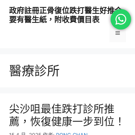
跳
政府註冊正骨復位跌打醫生好推介
至
要有醫生紙，附收費價目表
主
要
選
內
容
單
醫療診所
尖沙咀最佳跌打診所推
薦，恢復健康一步到位！
15 4 月, 2025
作者:
PONG CHAN