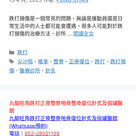
跌打損傷是一個常見的問題，無論是運動員還是日
常生活中的人士都可能會遭遇。很多人可能對於跌
打損傷的治療方法、診所 …
閱讀全文
分
跌打
類
標
尖沙咀
、
推拿
、
整脊
、
正骨復位
、
跌打
、
跌打損
籤
傷
、
醫療診所
、
針灸
九龍旺角跌打正骨整脊啪骨整骨復位針炙及拔罐醫
舘
九龍旺角跌打正骨整脊啪骨復位針炙及拔罐醫舘
(Whatsapp預約)
電話：
852-28021198