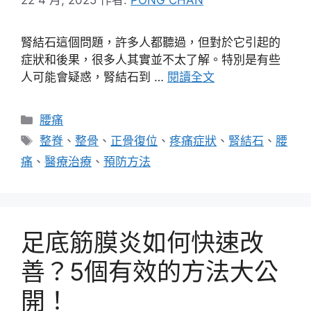
腎結石這個問題，許多人都聽過，但對於它引起的
症狀和後果，很多人其實並不太了解。特別是有些
人可能會疑惑，腎結石到 …
閱讀全文
分
腰痛
類
標
整脊
、
整骨
、
正骨復位
、
疼痛症狀
、
腎結石
、
腰
籤
痛
、
醫療治療
、
預防方法
足底筋膜炎如何快速改
善？5個有效的方法大公
開！