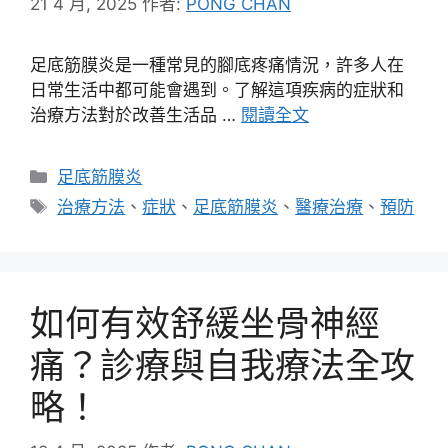
21 4 月, 2025
作者:
PONG CHAN
足底筋膜炎是一種常見的腳底疼痛情況，許多人在
日常生活中都可能會遇到。了解這項疾病的症狀和
治療方法對於改善生活品 …
閱讀全文
分
足底筋膜炎
類
標
治療方法
、
症狀
、
足底筋膜炎
、
醫療治療
、
預防
籤
如何有效舒緩坐骨神經
痛？診療與自我療法全攻
略！