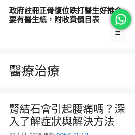
跳
政府註冊正骨復位跌打醫生好推介
至
要有醫生紙，附收費價目表
主
要
選
內
容
單
醫療治療
腎結石會引起腰痛嗎？深
入了解症狀與解決方法
22 4 月, 2025
作者:
PONG CHAN