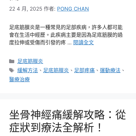
22 4 月, 2025
作者:
PONG CHAN
足底筋膜炎是一種常見的足部疾病，許多人都可能
會在生活中經歷。此疾病主要是因為足底筋膜的過
度拉伸或受傷而引發的疼 …
閱讀全文
分
足底筋膜炎
類
標
緩解方法
、
足底筋膜炎
、
足部疼痛
、
運動療法
、
籤
醫療治療
坐骨神經痛緩解攻略：從
症狀到療法全解析！