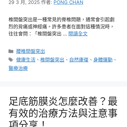
29 3 月, 2025
作者:
PONG CHAN
椎間盤突出是一種常見的脊椎問題，通常會引起劇
烈的背痛或神經痛。許多患者在面對這種情況時，
往往會問：「椎間盤突出 …
閱讀全文
分
腰椎間盤突出
類
標
健康生活
、
椎間盤突出
、
自然康復
、
身體運動
、
籤
醫療治療
足底筋膜炎怎麼改善？最
有效的治療方法與注意事
項分享！