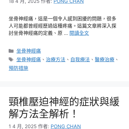
18 4 月, 2025
作者:
PONG CHAN
坐骨神經痛，這是一個令人感到困擾的問題，很多
人可能都曾經經歷過這種疼痛。這篇文章將深入探
討坐骨神經痛的定義、原 …
閱讀全文
分
坐骨神經痛
類
標
坐骨神經痛
、
治療方法
、
自我療法
、
醫療治療
、
籤
預防措施
頸椎壓迫神經的症狀與緩
解方法全解析！
1 4 月, 2025
作者:
PONG CHAN