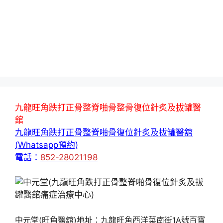
九龍旺角跌打正骨整脊啪骨整骨復位針炙及拔罐醫
舘
九龍旺角跌打正骨整脊啪骨復位針炙及拔罐醫舘
(Whatsapp預約)
電話：
852-28021198
中元堂(旺角醫舘)地址：九龍旺角西洋菜南街1A號百寶