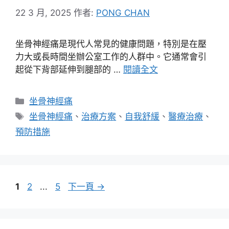
22 3 月, 2025
作者:
PONG CHAN
坐骨神經痛是現代人常見的健康問題，特別是在壓
力大或長時間坐辦公室工作的人群中。它通常會引
起從下背部延伸到腿部的 …
閱讀全文
分
坐骨神經痛
類
標
坐骨神經痛
、
治療方案
、
自我舒緩
、
醫療治療
、
籤
預防措施
頁
頁
頁
1
2
...
5
下一頁
→
面
面
面