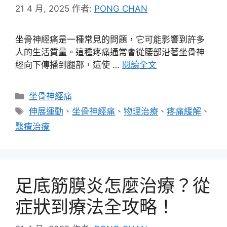
21 4 月, 2025
作者:
PONG CHAN
坐骨神經痛是一種常見的問題，它可能影響到許多
人的生活質量。這種疼痛通常會從腰部沿著坐骨神
經向下傳播到腿部，這使 …
閱讀全文
分
坐骨神經痛
類
標
伸展運動
、
坐骨神經痛
、
物理治療
、
疼痛緩解
、
籤
醫療治療
足底筋膜炎怎麼治療？從
症狀到療法全攻略！