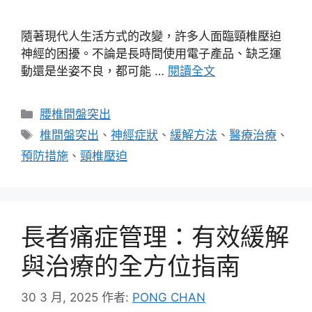
隨著現代人生活方式的改變，許多人面臨頸椎壓迫
神經的困擾。不論是長時間使用電子產品、缺乏運
動還是坐姿不良，都可能 …
閱讀全文
分
腰椎間盤突出
類
標
椎間盤突出
、
神經症狀
、
緩解方法
、
醫療治療
、
籤
預防措施
、
頸椎壓迫
長者痛症管理：有效緩解
與治療的全方位指南
30 3 月, 2025
作者:
PONG CHAN