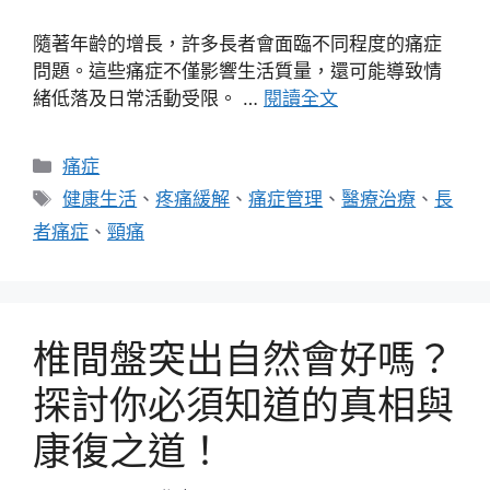
隨著年齡的增長，許多長者會面臨不同程度的痛症
問題。這些痛症不僅影響生活質量，還可能導致情
緒低落及日常活動受限。 …
閱讀全文
分
痛症
類
標
健康生活
、
疼痛緩解
、
痛症管理
、
醫療治療
、
長
籤
者痛症
、
頸痛
椎間盤突出自然會好嗎？
探討你必須知道的真相與
康復之道！