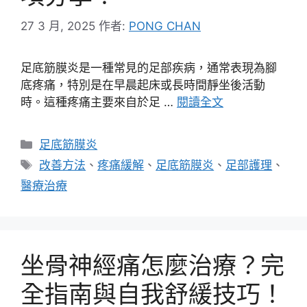
27 3 月, 2025
作者:
PONG CHAN
足底筋膜炎是一種常見的足部疾病，通常表現為腳
底疼痛，特別是在早晨起床或長時間靜坐後活動
時。這種疼痛主要來自於足 …
閱讀全文
分
足底筋膜炎
類
標
改善方法
、
疼痛緩解
、
足底筋膜炎
、
足部護理
、
籤
醫療治療
坐骨神經痛怎麼治療？完
全指南與自我舒緩技巧！