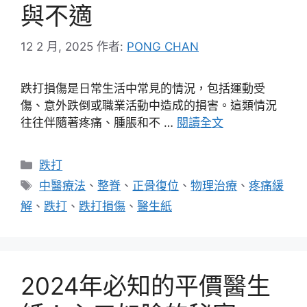
與不適
12 2 月, 2025
作者:
PONG CHAN
跌打損傷是日常生活中常見的情況，包括運動受
傷、意外跌倒或職業活動中造成的損害。這類情況
往往伴隨著疼痛、腫脹和不 …
閱讀全文
分
跌打
類
標
中醫療法
、
整脊
、
正骨復位
、
物理治療
、
疼痛緩
籤
解
、
跌打
、
跌打損傷
、
醫生紙
2024年必知的平價醫生