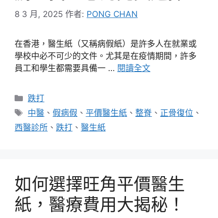
8 3 月, 2025
作者:
PONG CHAN
在香港，醫生紙（又稱病假紙）是許多人在就業或
學校中必不可少的文件。尤其是在疫情期間，許多
員工和學生都需要具備一 …
閱讀全文
分
跌打
類
標
中醫
、
假病假
、
平價醫生紙
、
整脊
、
正骨復位
、
籤
西醫診所
、
跌打
、
醫生紙
如何選擇旺角平價醫生
紙，醫療費用大揭秘！