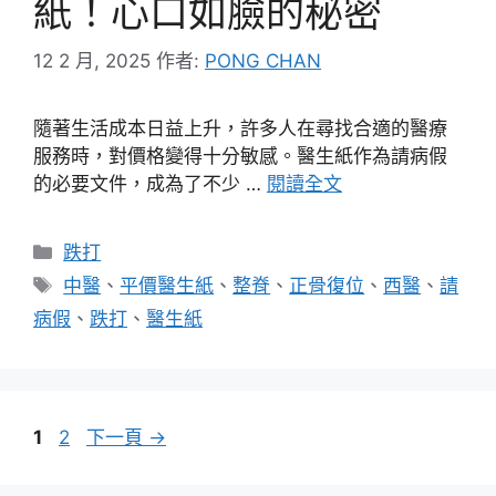
紙！心口如臉的秘密
12 2 月, 2025
作者:
PONG CHAN
隨著生活成本日益上升，許多人在尋找合適的醫療
服務時，對價格變得十分敏感。醫生紙作為請病假
的必要文件，成為了不少 …
閱讀全文
分
跌打
類
標
中醫
、
平價醫生紙
、
整脊
、
正骨復位
、
西醫
、
請
籤
病假
、
跌打
、
醫生紙
頁
頁
1
2
下一頁
→
面
面