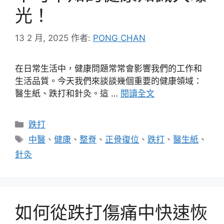
光！
13 2 月, 2025
作者:
PONG CHAN
在日常生活中，健康問題常常會影響我們的工作和
生活品質。今天我們來談談幾個重要的健康領域：
醫生紙、跌打和針灸。這 …
閱讀全文
分
跌打
類
標
中醫
、
健康
、
整脊
、
正骨復位
、
跌打
、
醫生紙
、
籤
針灸
如何從跌打傷痛中快速恢