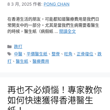
8 3 月, 2025
作者:
PONG CHAN
在香港生活的朋友，可能都知道醫療費用是我們日
常開支中的一部分。尤其是當我們生病需要看醫生
的時候，醫生紙（病假紙 …
閱讀全文
分
跌打
類
標
中醫
、
平價醫生紙
、
整脊
、
旺角
、
正骨復位
、
跌
籤
打
、
醫生紙
、
醫療費用
再也不必煩惱！專家教你
如何快速獲得香港醫生