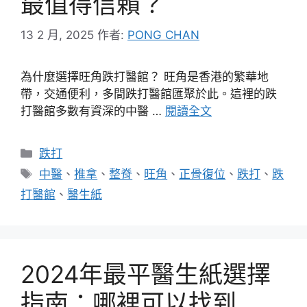
最值得信賴？
13 2 月, 2025
作者:
PONG CHAN
為什麼選擇旺角跌打醫館？ 旺角是香港的繁華地
帶，交通便利，多間跌打醫館匯聚於此。這裡的跌
打醫館多數有資深的中醫 …
閱讀全文
分
跌打
類
標
中醫
、
推拿
、
整脊
、
旺角
、
正骨復位
、
跌打
、
跌
籤
打醫館
、
醫生紙
2024年最平醫生紙選擇
指南：哪裡可以找到