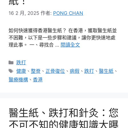
紙！
16 2 月, 2025
作者:
PONG CHAN
如何快速獲得香港醫生紙？ 在香港，獲取醫生紙並
不困難，以下是一些步驟和建議，讓你更快速地處
理此事。 一、尋找合 …
閱讀全文
分
跌打
類
標
健康
、
整脊
、
正骨復位
、
病假
、
跌打
、
醫生紙
、
籤
醫療機構
、
香港
醫生紙、跌打和針灸：您
不可不知的健康知識大曝