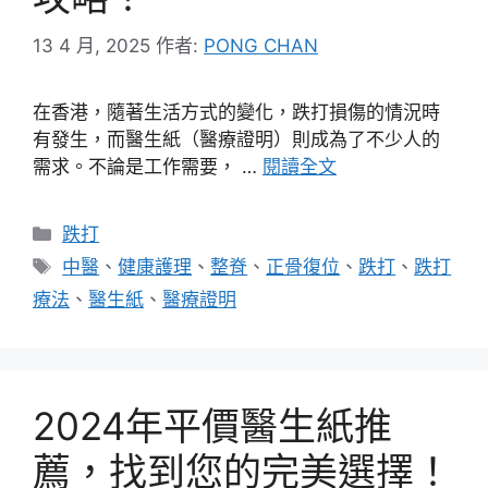
13 4 月, 2025
作者:
PONG CHAN
在香港，隨著生活方式的變化，跌打損傷的情況時
有發生，而醫生紙（醫療證明）則成為了不少人的
需求。不論是工作需要， …
閱讀全文
分
跌打
類
標
中醫
、
健康護理
、
整脊
、
正骨復位
、
跌打
、
跌打
籤
療法
、
醫生紙
、
醫療證明
2024年平價醫生紙推
薦，找到您的完美選擇！