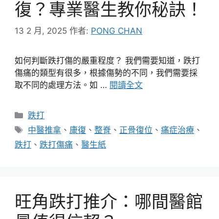
復？專業醫生教你秘訣！
13 2 月, 2025
作者:
PONG CHAN
如何判斷跌打傷的嚴重程度？ 我們需要知道，跌打
傷痛的類型有很多，根據傷勢的不同，我們需要採
取不同的處理方法。如 …
閱讀全文
分
跌打
類
標
中醫推拿
、
康復
、
整脊
、
正骨復位
、
痛症治療
、
籤
跌打
、
跌打傷痛
、
醫生紙
旺角跌打推介：哪間醫館