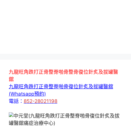
九龍旺角跌打正骨整脊啪骨整骨復位針炙及拔罐醫
舘
九龍旺角跌打正骨整脊啪骨復位針炙及拔罐醫舘
(Whatsapp預約)
電話：
852-28021198