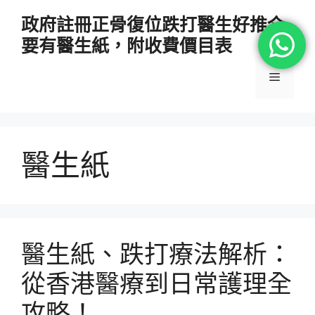
跳
政府註冊正骨復位跌打醫生好推介
至
要有醫生紙，附收費價目表
主
要
選
內
容
單
醫生紙
醫生紙、跌打療法解析：
從香港醫療到日常護理全
攻略！