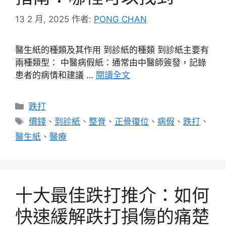
13 2 月, 2025
作者:
PONG CHAN
醫生紙的種類及其作用 到診紙的種類 到診紙主要有
兩種類型： 中醫病假紙：通常由中醫師簽發，記錄
患者的病情和建議 …
閱讀全文
分
跌打
類
標
價錢
、
到診紙
、
整脊
、
正骨復位
、
病假
、
跌打
、
籤
醫生紙
、
醫療
十大最佳跌打推介：如何
快速緩解跌打損傷的痛楚