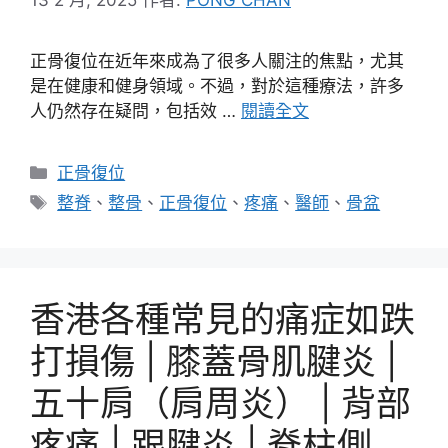
正骨復位在近年來成為了很多人關注的焦點，尤其
是在健康和健身領域。不過，對於這種療法，許多
人仍然存在疑問，包括效 …
閱讀全文
分
正骨復位
類
標
整脊
、
整骨
、
正骨復位
、
疼痛
、
醫師
、
骨盆
籤
香港各種常見的痛症如跌
打損傷 | 膝蓋骨肌腱炎 |
五十肩（肩周炎） | 背部
疼痛 | 跟腱炎 | 脊柱側