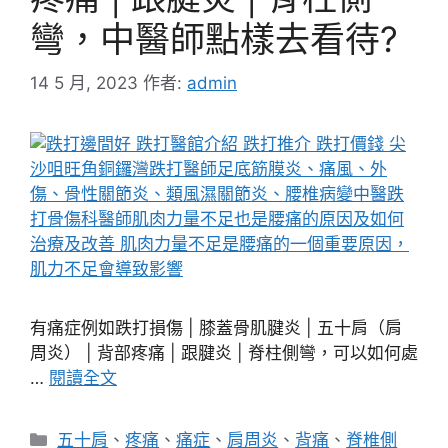
彎，中醫師點樣去看待?
14 5 月, 2023
作者:
admin
有痛症例如跌打損傷 | 膝蓋骨肌腱炎 | 五十肩（肩
周炎） | 背部疼痛 | 跟腱炎 | 脊柱側彎，可以如何處
…
閱讀全文
分
五十肩
、
疼痛
、
痛症
、
肩周炎
、
背痛
、
脊椎側