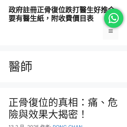
跳
政府註冊正骨復位跌打醫生好推介
至
要有醫生紙，附收費價目表
主
要
選
內
容
單
醫師
正骨復位的真相：痛、危
險與效果大揭密！
13 2 月, 2025
作者:
PONG CHAN