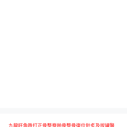
九龍旺角跌打正骨整脊啪骨整骨復位針炙及拔罐醫