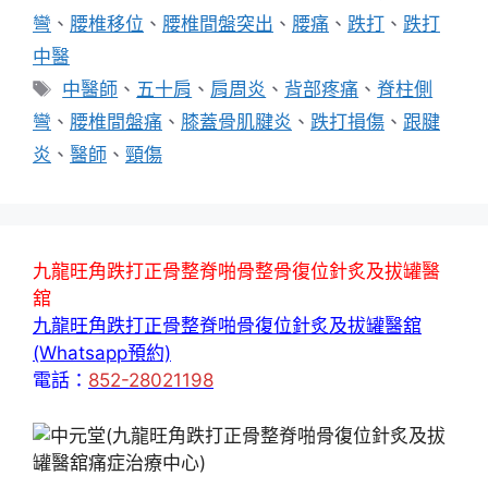
類
彎
、
腰椎移位
、
腰椎間盤突出
、
腰痛
、
跌打
、
跌打
中醫
標
中醫師
、
五十肩
、
肩周炎
、
背部疼痛
、
脊柱側
籤
彎
、
腰椎間盤痛
、
膝蓋骨肌腱炎
、
跌打損傷
、
跟腱
炎
、
醫師
、
頸傷
九龍旺角跌打正骨整脊啪骨整骨復位針炙及拔罐醫
舘
九龍旺角跌打正骨整脊啪骨復位針炙及拔罐醫舘
(Whatsapp預約)
電話：
852-28021198