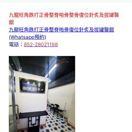
九龍旺角跌打正骨整脊啪骨整骨復位針炙及拔罐醫
舘
九龍旺角跌打正骨整脊啪骨復位針炙及拔罐醫舘
(Whatsapp預約)
電話：
852-28021198