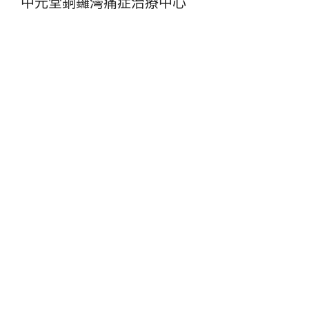
中元堂銅鑼灣痛症治療中心