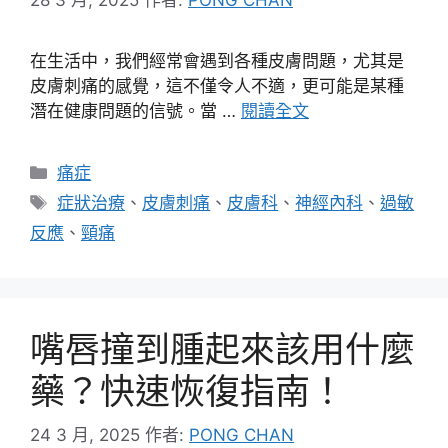
在生活中，我們經常會遇到各種皮膚問題，尤其是
皮膚刺痛的感覺，這不僅令人不適，更可能是某種
潛在健康問題的信號。當 …
閱讀全文
分
痛症
類
標
症狀治療
、
皮膚刺痛
、
皮膚科
、
神經內科
、
過敏
籤
反應
、
頸痛
嘴唇撞到腫起來該用什麼
藥？快速恢復指南！
24 3 月, 2025
作者:
PONG CHAN