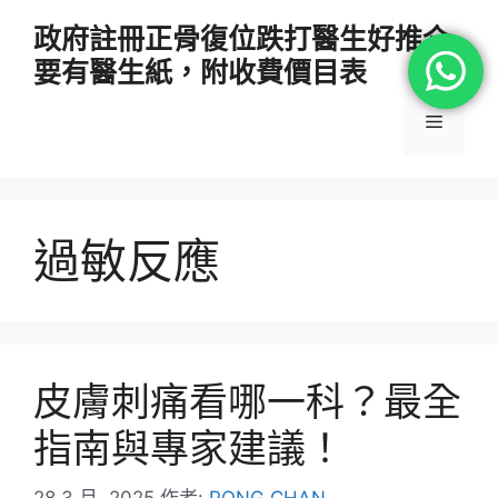
跳
政府註冊正骨復位跌打醫生好推介
至
要有醫生紙，附收費價目表
主
要
選
內
容
單
過敏反應
皮膚刺痛看哪一科？最全
指南與專家建議！
28 3 月, 2025
作者:
PONG CHAN