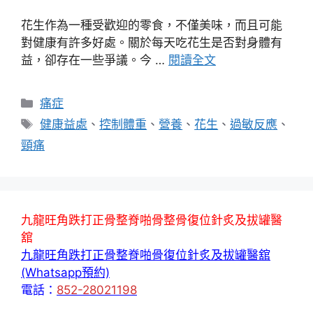
花生作為一種受歡迎的零食，不僅美味，而且可能
對健康有許多好處。關於每天吃花生是否對身體有
益，卻存在一些爭議。今 …
閱讀全文
分
痛症
類
標
健康益處
、
控制體重
、
營養
、
花生
、
過敏反應
、
籤
頸痛
九龍旺角跌打正骨整脊啪骨整骨復位針炙及拔罐醫
舘
九龍旺角跌打正骨整脊啪骨復位針炙及拔罐醫舘
(Whatsapp預約)
電話：
852-28021198