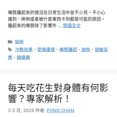
嘴唇腫起來的情況在日常生活中並不少見，不小心
撞到、摔倒或者被什麼東西卡到都是可能的原因。
腫起來的嘴唇除了影響外 …
閱讀全文
分
拗柴
類
標
冷敷效果
、
受傷護理
、
嘴唇腫起
、
拗柴
、
過敏反
籤
應
、
鎮痛藥
每天吃花生對身體有何影
響？專家解析！
3 3 月, 2025
作者:
PONG CHAN