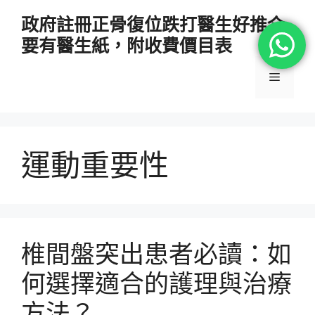
跳
政府註冊正骨復位跌打醫生好推介
至
要有醫生紙，附收費價目表
主
要
選
內
容
單
運動重要性
椎間盤突出患者必讀：如
何選擇適合的護理與治療
方法？