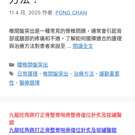
11 4 月, 2025
作者:
PONG CHAN
椎間盤突出是一種常見的脊椎問題，通常會引起背
部或腿部的疼痛和不適。了解如何選擇適合的護理
與治療方法對患者來說至 …
閱讀全文
分
腰椎間盤突出
類
標
日常護理
、
椎間盤突出
、
治療方法
、
運動重要
籤
性
、
醫療選擇
九龍旺角跌打正骨整脊啪骨整骨復位針炙及拔罐醫
舘
九龍旺角跌打正骨整脊啪骨復位針炙及拔罐醫舘