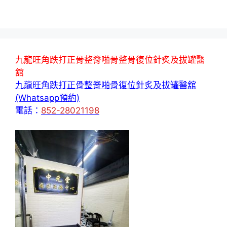
九龍旺角跌打正骨整脊啪骨整骨復位針炙及拔罐醫
舘
九龍旺角跌打正骨整脊啪骨復位針炙及拔罐醫舘
(Whatsapp預約)
電話：
852-28021198