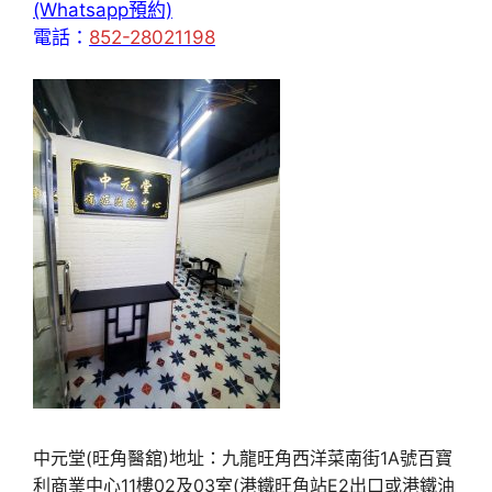
(Whatsapp預約)
電話：
852-28021198
中元堂(旺角醫舘)地址：九龍旺角西洋菜南街1A號百寶
利商業中心11樓02及03室(港鐵旺角站E2出口或港鐵油