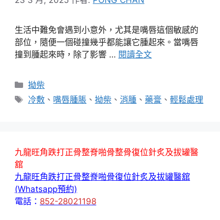
生活中難免會遇到小意外，尤其是嘴唇這個敏感的
部位，隨便一個碰撞幾乎都能讓它腫起來。當嘴唇
撞到腫起來時，除了影響 …
閱讀全文
分
拗柴
類
標
冷敷
、
嘴唇腫脹
、
拗柴
、
消腫
、
藥膏
、
輕鬆處理
籤
九龍旺角跌打正骨整脊啪骨整骨復位針炙及拔罐醫
舘
九龍旺角跌打正骨整脊啪骨復位針炙及拔罐醫舘
(Whatsapp預約)
電話：
852-28021198