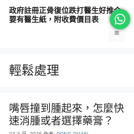
跳
政府註冊正骨復位跌打醫生好推介
至
要有醫生紙，附收費價目表
主
要
選
內
容
單
輕鬆處理
嘴唇撞到腫起來，怎麼快
速消腫或者選擇藥膏？
23 3 月, 2025
作者:
PONG CHAN