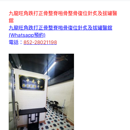
九龍旺角跌打正骨整脊啪骨整骨復位針炙及拔罐醫
舘
九龍旺角跌打正骨整脊啪骨復位針炙及拔罐醫舘
(Whatsapp預約)
電話：
852-28021198