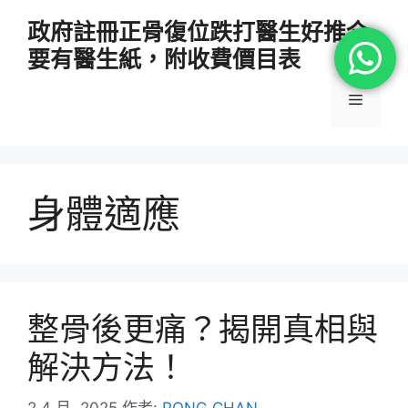
跳
政府註冊正骨復位跌打醫生好推介
至
要有醫生紙，附收費價目表
主
要
選
內
容
單
身體適應
整骨後更痛？揭開真相與
解決方法！
2 4 月, 2025
作者:
PONG CHAN