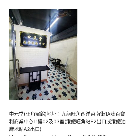
中元堂(旺角醫舘)地址：九龍旺角西洋菜南街1A號百寶
利商業中心11樓02及03室(港鐵旺角站E2出口或港鐵油
麻地站A2出口)