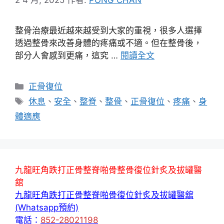
整骨治療最近越來越受到大家的重視，很多人選擇
透過整骨來改善身體的疼痛或不適。但在整骨後，
部分人會感到更痛，這究 …
閱讀全文
分
正骨復位
類
標
休息
、
安全
、
整脊
、
整骨
、
正骨復位
、
疼痛
、
身
籤
體適應
九龍旺角跌打正骨整脊啪骨整骨復位針炙及拔罐醫
舘
九龍旺角跌打正骨整脊啪骨復位針炙及拔罐醫舘
(Whatsapp預約)
電話：
852-28021198