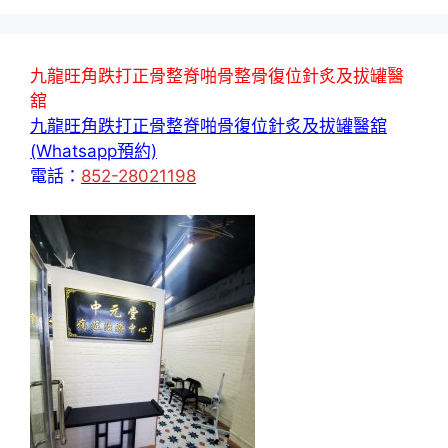
九龍旺角跌打正骨整脊啪骨整骨復位針炙及拔罐醫
舘
九龍旺角跌打正骨整脊啪骨復位針炙及拔罐醫舘
(Whatsapp預約)
電話：
852-28021198