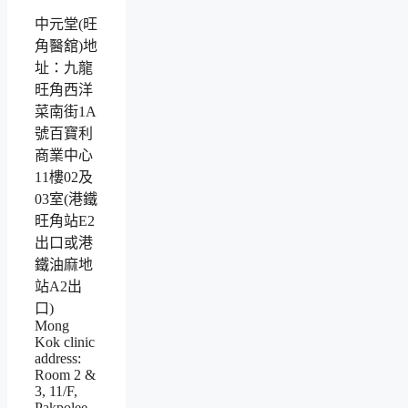
中元堂(旺
角醫舘)地
址：九龍
旺角西洋
菜南街1A
號百寶利
商業中心
11樓02及
03室(港鐵
旺角站E2
出口或港
鐵油麻地
站A2出
口)
Mong
Kok clinic
address:
Room 2 &
3, 11/F,
Pakpolee