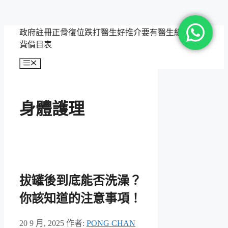
跳
政府註冊正骨復位跌打醫生好推介要有醫生紙，附收
至
費價目表
主
選
要
單
內
容
身體護理
拔罐後到底能否洗澡？
你該知道的注意事項！
20 9 月, 2025
作者:
PONG CHAN