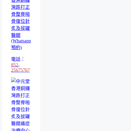
香港銅鑼
灣跌打正
骨整脊啪
骨復位針
炙及拔罐
醫舘
(Whatsapp
預約)
電話：
852-
25675767