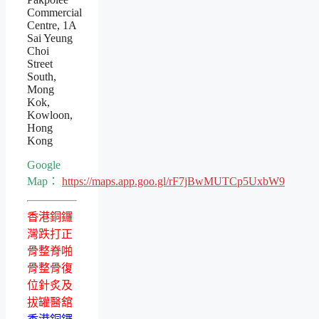
Commercial
Centre, 1A
Sai Yeung
Choi
Street
South,
Mong
Kok,
Kowloon,
Hong
Kong
Google
Map：
https://maps.app.goo.gl/rF7jBwMUTCp5UxbW9
香港銅鑼
灣跌打正
骨整脊啪
骨整骨復
位針炙及
拔罐醫舘