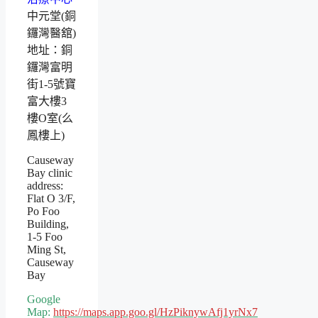
中元堂(銅
鑼灣醫舘)
地址：銅
鑼灣富明
街1-5號寶
富大樓3
樓O室(么
鳳樓上)
Causeway
Bay clinic
address:
Flat O 3/F,
Po Foo
Building,
1-5 Foo
Ming St,
Causeway
Bay
Google
Map:
https://maps.app.goo.gl/HzPiknywAfj1yrNx7