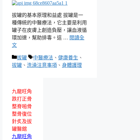
拔罐的基本原理和益處 拔罐是一
種傳統的中醫療法，它主要是利用
罐子在皮膚上創造負壓，讓血液循
環加速，幫助排毒。這 …
閱讀全
文
分
標
拔罐
中醫療法
、
健康養生
、
類
籤
拔罐
、
洗澡注意事項
、
身體護理
九龍旺角
跌打正骨
整脊啪骨
整骨復位
針炙及拔
罐醫舘
九龍旺角