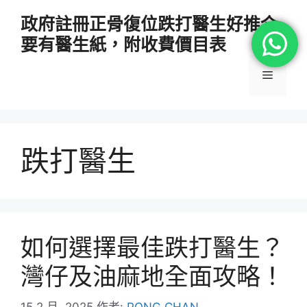
跳
政府註冊正骨復位跌打醫生好推介
至
要有醫生紙，附收費價目表
主
要
選
內
容
單
跌打醫生
如何選擇最佳跌打醫生？
灣仔及油麻地全面攻略！
15 2 月, 2025
作者:
PONG CHAN