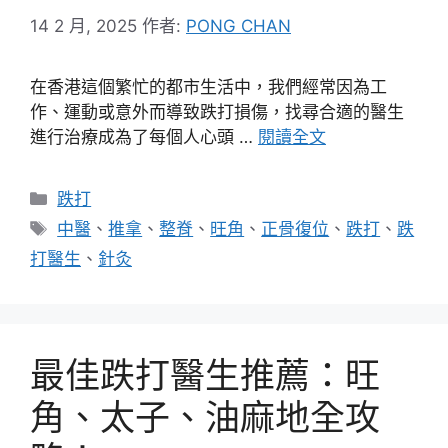
14 2 月, 2025
作者:
PONG CHAN
在香港這個繁忙的都市生活中，我們經常因為工
作、運動或意外而導致跌打損傷，找尋合適的醫生
進行治療成為了每個人心頭 …
閱讀全文
分
跌打
類
標
中醫
、
推拿
、
整脊
、
旺角
、
正骨復位
、
跌打
、
跌
籤
打醫生
、
針灸
最佳跌打醫生推薦：旺
角、太子、油麻地全攻