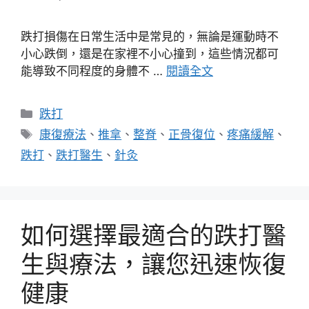
跌打損傷在日常生活中是常見的，無論是運動時不
小心跌倒，還是在家裡不小心撞到，這些情況都可
能導致不同程度的身體不 …
閱讀全文
分
跌打
類
標
康復療法
、
推拿
、
整脊
、
正骨復位
、
疼痛緩解
、
籤
跌打
、
跌打醫生
、
針灸
如何選擇最適合的跌打醫
生與療法，讓您迅速恢復
健康