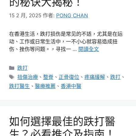
的秘诀大揭秘！
15 2 月, 2025
作者:
PONG CHAN
在香港生活，跌打损伤是常见的不适，尤其是在运
动、工作或日常生活中，一不小心就容易造成扭
伤、挫伤等问题。，寻找一 …
閱讀全文
分
跌打
類
標
扭傷治療
、
整脊
、
正骨復位
、
疼痛緩解
、
跌打
、
籤
跌打醫生
、
醫療推薦
、
香港中醫
如何選擇最佳的跌打醫
生？必看推介及指南！