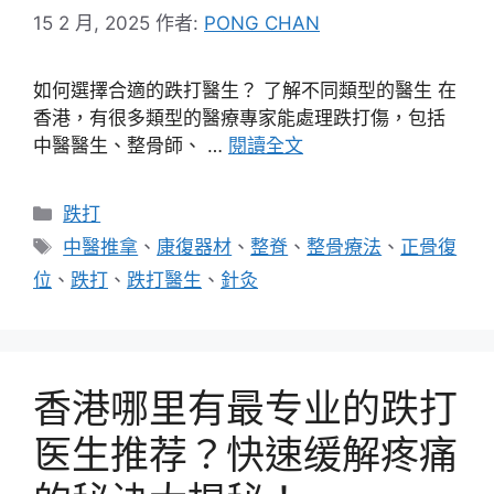
15 2 月, 2025
作者:
PONG CHAN
如何選擇合適的跌打醫生？ 了解不同類型的醫生 在
香港，有很多類型的醫療專家能處理跌打傷，包括
中醫醫生、整骨師、 …
閱讀全文
分
跌打
類
標
中醫推拿
、
康復器材
、
整脊
、
整骨療法
、
正骨復
籤
位
、
跌打
、
跌打醫生
、
針灸
香港哪里有最专业的跌打
医生推荐？快速缓解疼痛