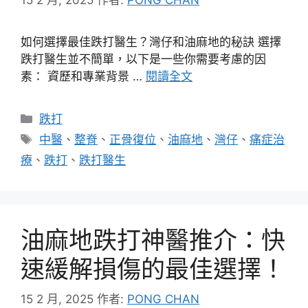
如何選擇最佳跌打醫生？灣仔和油麻地的秘訣 選擇
跌打醫生並不簡單，以下是一些你需要考慮的因
素： 資歷和專業背景 …
閱讀全文
分
跌打
類
標
中醫
、
整脊
、
正骨復位
、
油麻地
、
灣仔
、
痛症治
籤
療
、
跌打
、
跌打醫生
油麻地跌打神醫推介：快
速緩解損傷的最佳選擇！
15 2 月, 2025
作者:
PONG CHAN