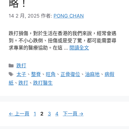
略！
14 2 月, 2025
作者:
PONG CHAN
跌打損傷，對於生活在香港的我們來說，經常會遇
到。不小心跌倒、扭傷或是受了驚，都可能需要尋
求專業的醫療協助。在這 …
閱讀全文
分
跌打
類
標
太子
、
整脊
、
旺角
、
正骨復位
、
油麻地
、
病假
籤
紙
、
跌打
、
跌打醫生
頁
頁
頁
頁
←
上一頁
1
2
3
4
下一頁
→
面
面
面
面