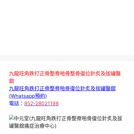
九龍旺角跌打正骨整脊啪骨整骨復位針炙及拔罐醫
舘
九龍旺角跌打正骨整脊啪骨復位針炙及拔罐醫舘
(Whatsapp預約)
電話：
852-28021198