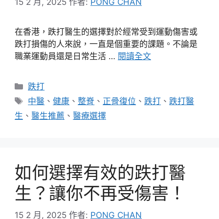
15 2 月, 2025
作者:
PONG CHAN
在香港，跌打醫生的選擇對於經常受到運動傷害或
跌打損傷的人來說，一直是個重要的課題。不論是
職業運動員還是日常生活 …
閱讀全文
分
跌打
類
標
中醫
、
健康
、
整脊
、
正骨復位
、
跌打
、
跌打醫
籤
生
、
醫生推薦
、
醫療選擇
如何選擇有效的跌打醫
生？讓你不再受傷害！
15 2 月, 2025
作者:
PONG CHAN