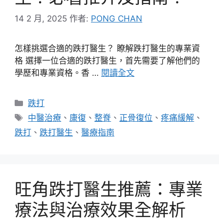
14 2 月, 2025
作者:
PONG CHAN
怎樣挑選合適的跌打醫生？ 瞭解跌打醫生的專業資
格 選擇一位合適的跌打醫生，首先需要了解他們的
學歷和專業資格。香 …
閱讀全文
分
跌打
類
標
中醫治療
、
康復
、
整脊
、
正骨復位
、
疼痛緩解
、
籤
跌打
、
跌打醫生
、
醫療指南
旺角跌打醫生推薦：專業
療法與治療效果全解析