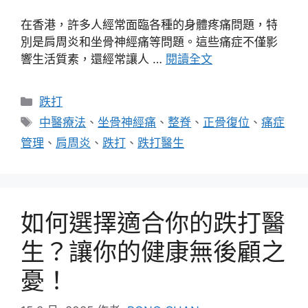
在香港，許多人經常面臨各種的身體疼痛問題，特
別是肩周炎和坐骨神經痛等問題。這些痛症不僅影
響生活質素，還經常讓人 …
閱讀全文
分
跌打
類
標
中醫療法
、
坐骨神經痛
、
整脊
、
正骨復位
、
痛症
籤
管理
、
肩周炎
、
跌打
、
跌打醫生
如何選擇適合你的跌打醫
生？讓你的健康無後顧之
憂！