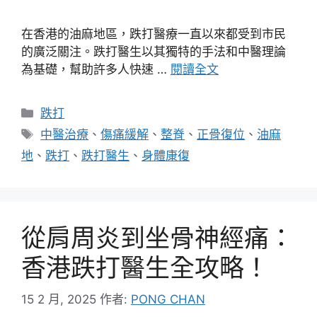
在香港的油麻地區，跌打醫療一直以來都受到市民
的廣泛關注。跌打醫生以其獨特的手法和中醫理論
為基礎，幫助許多人快速 …
閱讀全文
分
跌打
類
標
中醫治療
、
傷痛緩解
、
整脊
、
正骨復位
、
油麻
籤
地
、
跌打
、
跌打醫生
、
身體康復
從肩周炎到坐骨神經痛：
香港跌打醫生全攻略！
15 2 月, 2025
作者:
PONG CHAN