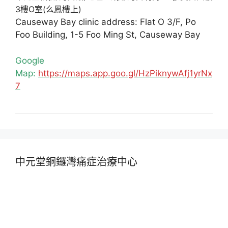
3樓O室(么鳳樓上)
Causeway Bay clinic address: Flat O 3/F, Po
Foo Building, 1-5 Foo Ming St, Causeway Bay
Google
Map:
https://maps.app.goo.gl/HzPiknywAfj1yrNx
7
中元堂銅鑼灣痛症治療中心