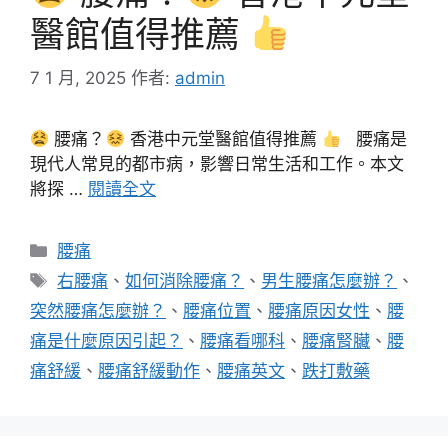
醫館值得推薦
7 1 月, 2025
作者:
admin
腰痛？
香港中元堂醫館值得推薦
腰痛是
現代人常見的都市病，影響日常生活和工作。本文
將探 …
閱讀全文
分
腰痛
類
標
右腰痛
、
如何消除腰痛？
、
男生腰痛怎麼辦？
、
籤
突然腰痛怎麼辦？
、
腰痛位置
、
腰痛原因女性
、
腰
痛是什麼原因引起？
、
腰痛看哪科
、
腰痛腎臟
、
腰
痛舒緩
、
腰痛舒緩動作
、
腰痛英文
、
跌打敷藥