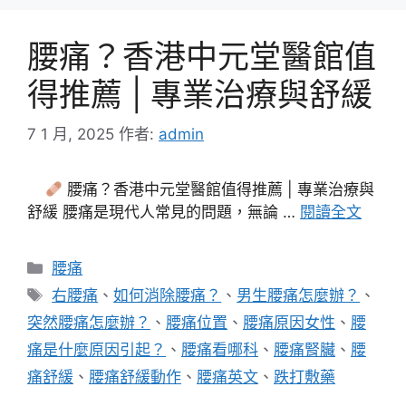
腰痛？香港中元堂醫館值
得推薦 | 專業治療與舒緩
7 1 月, 2025
作者:
admin
腰痛？香港中元堂醫館值得推薦 | 專業治療與
舒緩 腰痛是現代人常見的問題，無論 …
閱讀全文
分
腰痛
類
標
右腰痛
、
如何消除腰痛？
、
男生腰痛怎麼辦？
、
籤
突然腰痛怎麼辦？
、
腰痛位置
、
腰痛原因女性
、
腰
痛是什麼原因引起？
、
腰痛看哪科
、
腰痛腎臟
、
腰
痛舒緩
、
腰痛舒緩動作
、
腰痛英文
、
跌打敷藥