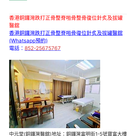
香港銅鑼灣跌打正骨整脊啪骨整骨復位針炙及拔罐
醫舘
香港銅鑼灣跌打正骨整脊啪骨復位針炙及拔罐醫舘
(Whatsapp預約)
電話：
852-25675767
中元堂(銅鑼灣醫舘)地址：銅鑼灣富明街1-5號寶富大樓