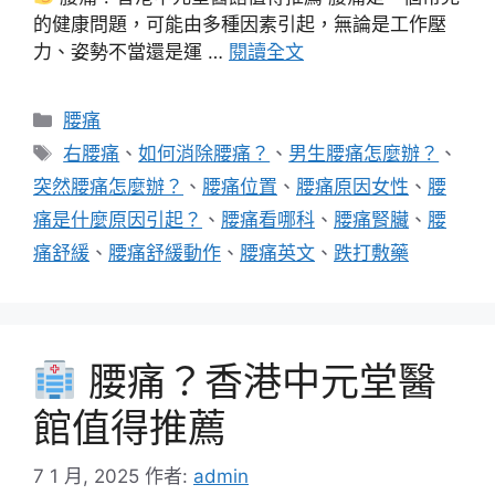
的健康問題，可能由多種因素引起，無論是工作壓
力、姿勢不當還是運 …
閱讀全文
分
腰痛
類
標
右腰痛
、
如何消除腰痛？
、
男生腰痛怎麼辦？
、
籤
突然腰痛怎麼辦？
、
腰痛位置
、
腰痛原因女性
、
腰
痛是什麼原因引起？
、
腰痛看哪科
、
腰痛腎臟
、
腰
痛舒緩
、
腰痛舒緩動作
、
腰痛英文
、
跌打敷藥
腰痛？香港中元堂醫
館值得推薦
7 1 月, 2025
作者:
admin