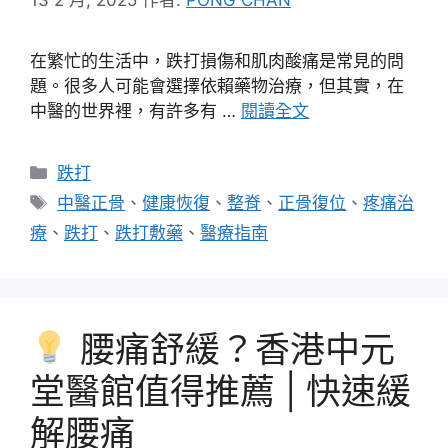
在繁忙的生活中，跌打損傷和肌肉酸痛是常見的問
題。很多人可能會選擇依賴藥物治療，但其實，在
中醫的世界裡，有許多有 …
閱讀全文
分
跌打
類
標
中醫正骨
、
健康恢復
、
整脊
、
正骨復位
、
疼痛治
籤
療
、
跌打
、
跌打敷藥
、
醫療指南
腰痛舒緩？香港中元
堂醫館值得推薦 | 快速緩
解腰痛