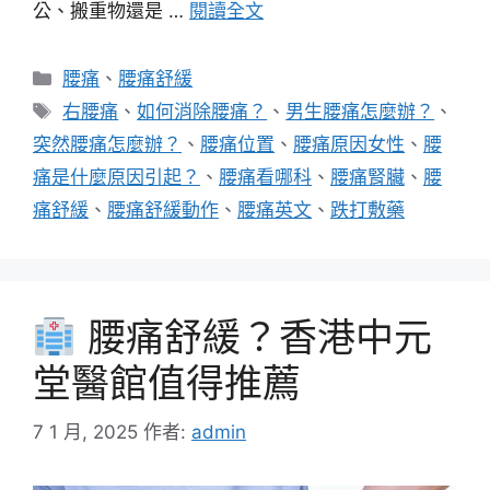
公、搬重物還是 …
閱讀全文
分
腰痛
、
腰痛舒緩
類
標
右腰痛
、
如何消除腰痛？
、
男生腰痛怎麼辦？
、
籤
突然腰痛怎麼辦？
、
腰痛位置
、
腰痛原因女性
、
腰
痛是什麼原因引起？
、
腰痛看哪科
、
腰痛腎臟
、
腰
痛舒緩
、
腰痛舒緩動作
、
腰痛英文
、
跌打敷藥
腰痛舒緩？香港中元
堂醫館值得推薦
7 1 月, 2025
作者:
admin