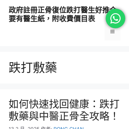
跳
政府註冊正骨復位跌打醫生好推介
至
要有醫生紙，附收費價目表
主
要
選
內
容
單
跌打敷藥
如何快速找回健康：跌打
敷藥與中醫正骨全攻略！
13 2 月, 2025
作者:
PONG CHAN