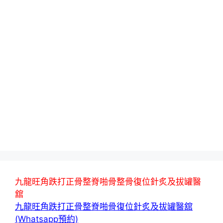
九龍旺角跌打正骨整脊啪骨整骨復位針炙及拔罐醫
舘
九龍旺角跌打正骨整脊啪骨復位針炙及拔罐醫舘
(Whatsapp預約)