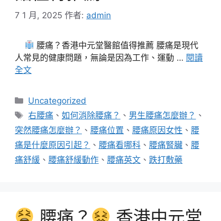
7 1 月, 2025
作者:
admin
腰痛？香港中元堂醫館值得推薦 腰痛是現代
人常見的健康問題，無論是因為工作、運動 …
閱讀
全文
分
Uncategorized
類
標
右腰痛
、
如何消除腰痛？
、
男生腰痛怎麼辦？
、
籤
突然腰痛怎麼辦？
、
腰痛位置
、
腰痛原因女性
、
腰
痛是什麼原因引起？
、
腰痛看哪科
、
腰痛腎臟
、
腰
痛舒緩
、
腰痛舒緩動作
、
腰痛英文
、
跌打敷藥
腰痛？
香港中元堂