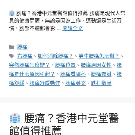
腰痛？香港中元堂醫館值得推薦 腰痛是現代人常
見的健康問題，無論是因為工作、運動還是生活習
慣，腰部不適都會影 …
閱讀全文
分
腰痛
類
標
右腰痛
、
如何消除腰痛？
、
男生腰痛怎麼辦？
、
籤
突然腰痛怎麼辦？
、
腰痛位置
、
腰痛原因女性
、
腰
痛是什麼原因引起？
、
腰痛看哪科
、
腰痛腎臟
、
腰
痛舒緩
、
腰痛舒緩動作
、
腰痛英文
、
跌打敷藥
腰痛？香港中元堂醫
館值得推薦