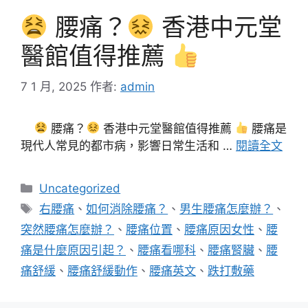
腰痛？
香港中元堂
醫館值得推薦
7 1 月, 2025
作者:
admin
腰痛？
香港中元堂醫館值得推薦
腰痛是
現代人常見的都市病，影響日常生活和 …
閱讀全文
分
Uncategorized
類
標
右腰痛
、
如何消除腰痛？
、
男生腰痛怎麼辦？
、
籤
突然腰痛怎麼辦？
、
腰痛位置
、
腰痛原因女性
、
腰
痛是什麼原因引起？
、
腰痛看哪科
、
腰痛腎臟
、
腰
痛舒緩
、
腰痛舒緩動作
、
腰痛英文
、
跌打敷藥