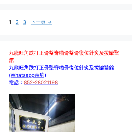
頁
頁
頁
1
2
3
下一頁
→
面
面
面
九龍旺角跌打正骨整脊啪骨整骨復位針炙及拔罐醫
舘
九龍旺角跌打正骨整脊啪骨復位針炙及拔罐醫舘
(Whatsapp預約)
電話：
852-28021198