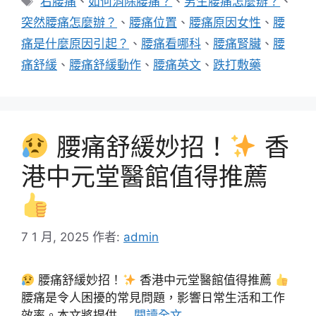
右腰痛
、
如何消除腰痛？
、
男生腰痛怎麼辦？
、
籤
突然腰痛怎麼辦？
、
腰痛位置
、
腰痛原因女性
、
腰
痛是什麼原因引起？
、
腰痛看哪科
、
腰痛腎臟
、
腰
痛舒緩
、
腰痛舒緩動作
、
腰痛英文
、
跌打敷藥
腰痛舒緩妙招！
香
港中元堂醫館值得推薦
7 1 月, 2025
作者:
admin
腰痛舒緩妙招！
香港中元堂醫館值得推薦
腰痛是令人困擾的常見問題，影響日常生活和工作
效率。本文將提供 …
閱讀全文