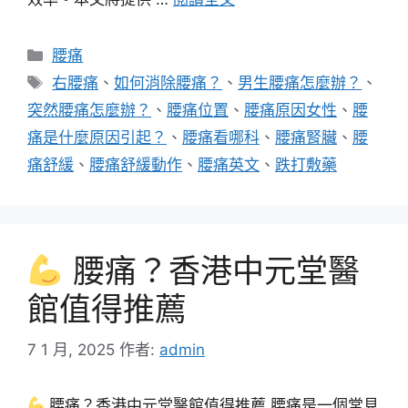
分
腰痛
類
標
右腰痛
、
如何消除腰痛？
、
男生腰痛怎麼辦？
、
籤
突然腰痛怎麼辦？
、
腰痛位置
、
腰痛原因女性
、
腰
痛是什麼原因引起？
、
腰痛看哪科
、
腰痛腎臟
、
腰
痛舒緩
、
腰痛舒緩動作
、
腰痛英文
、
跌打敷藥
腰痛？香港中元堂醫
館值得推薦
7 1 月, 2025
作者:
admin
腰痛？香港中元堂醫館值得推薦 腰痛是一個常見