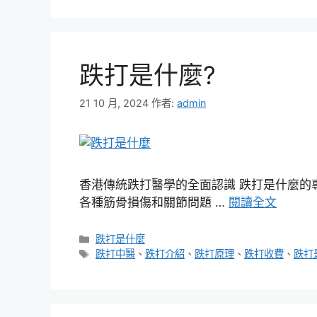
跌打是什麼?
21 10 月, 2024
作者:
admin
香港傳統跌打醫學的全面認識 跌打是什麼的
各種筋骨損傷和關節問題 …
閱讀全文
分
跌打是什麼
類
標
跌打中醫
、
跌打介紹
、
跌打原理
、
跌打收費
、
跌打
籤