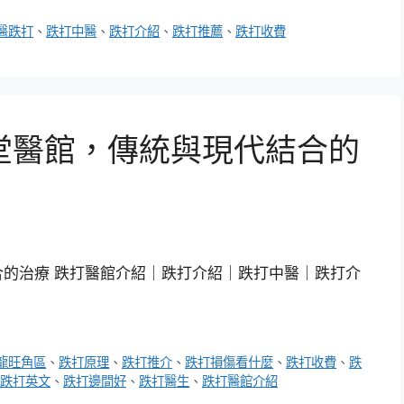
醫跌打
、
跌打中醫
、
跌打介紹
、
跌打推薦
、
跌打收費
堂醫館，傳統與現代結合的
的治療 跌打醫館介紹｜跌打介紹｜跌打中醫｜跌打介
龍旺角區
、
跌打原理
、
跌打推介
、
跌打損傷看什麼
、
跌打收費
、
跌
跌打英文
、
跌打邊間好
、
跌打醫生
、
跌打醫館介紹