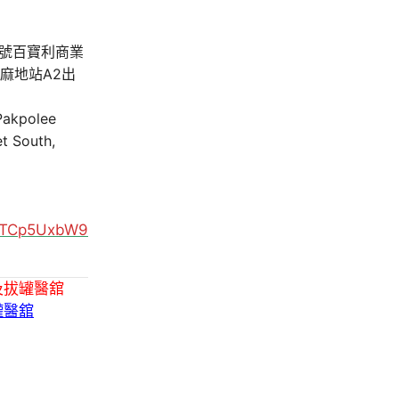
A號百寶利商業
油麻地站A2出
 Pakpolee
t South,
MUTCp5UxbW9
及拔罐醫舘
罐醫舘