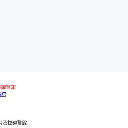
拔罐醫舘
醫舘