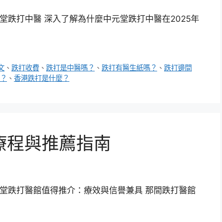
元堂跌打中醫 深入了解為什麼中元堂跌打中醫在2025年
文
、
跌打收費
、
跌打是中醫嗎？
、
跌打有醫生紙嗎？
、
跌打邊間
？
、
香港跌打是什麼？
療程與推薦指南
堂跌打醫館值得推介：療效與信譽兼具 那間跌打醫館