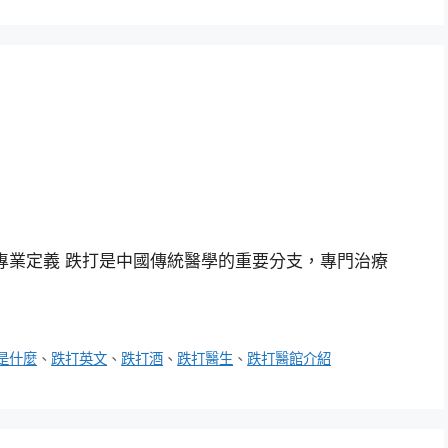
專業定義 跌打是中國傳統醫學的重要分支，專門治療
是什麼
、
跌打英文
、
跌打酒
、
跌打醫生
、
跌打醫館介紹