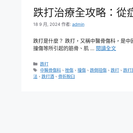
跌打治療全攻略：從
18 9 月, 2024
作者:
admin
跌打是什麼？ 跌打，又稱中醫骨傷科，是中
撞傷等所引起的筋骨、肌 …
閱讀全文
分
跌打
類
標
中醫骨傷科
、
挫傷
、
撞傷
、
跌倒扭傷
、
跌打
、
跌打
籤
法
、
跌打酒
、
骨折脫臼