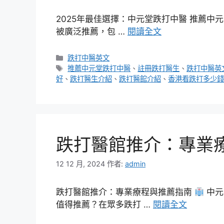
2025年最佳選擇：中元堂跌打中醫 推薦中
被廣泛推薦，包 …
閱讀全文
分
跌打中醫英文
類
標
推薦中元堂跌打中醫
、
註冊跌打醫生
、
跌打中醫英
籤
好
、
跌打醫生介紹
、
跌打醫館介紹
、
香港看跌打多少錢
跌打醫館推介：專業
12 12 月, 2024
作者:
admin
跌打醫館推介：專業療程與推薦指南
中元
值得推薦？在眾多跌打 …
閱讀全文