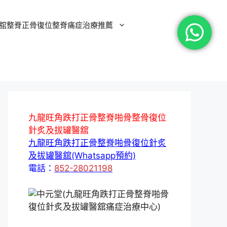
舘整脊正骨復位整脊痛症治療推薦
九龍旺角跌打正骨整脊啪骨整骨復位
針炙及拔罐醫舘
九龍旺角跌打正骨整脊啪骨復位針炙
及拔罐醫舘(Whatsapp預約)
電話：
852-28021198