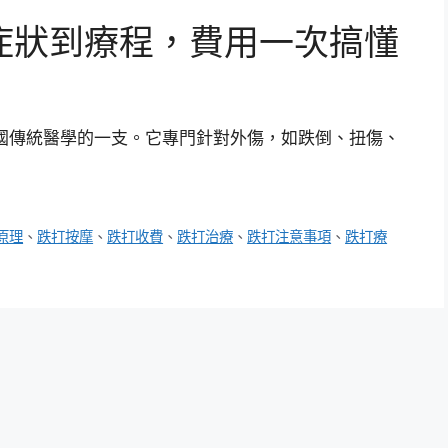
症狀到療程，費用一次搞懂
國傳統醫學的一支。它專門針對外傷，如跌倒、扭傷、
原理
、
跌打按摩
、
跌打收費
、
跌打治療
、
跌打注意事項
、
跌打療