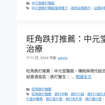
分
中元堂跌打醫館
類
標
中元堂跌打醫館值得推介
、
政府註冊跌打
、
註冊中
籤
旺角跌打推薦：中元
治療
17 11 月, 2024
作者:
admin
旺角跌打推薦：中元堂醫館，傳統與現代結合
紹香港島區｜跌打醫生｜ …
閱讀全文
分
旺角跌打推薦
類
標
旺角跌打推薦
、
跌打中醫
、
跌打介紹
、
跌打介紹九
籤
打是中醫嗎
、
跌打是什麼
、
跌打有冇用
、
跌打看什麼
、