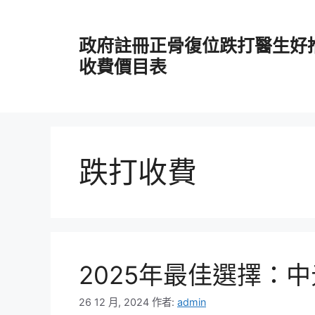
跳
至
政府註冊正骨復位跌打醫生好
主
要
收費價目表
內
容
跌打收費
2025年最佳選擇：
26 12 月, 2024
作者:
admin