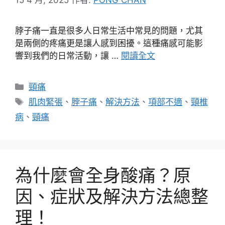
脖子痛一直是很多人日常生活中常見的問題，尤其
是兩側的疼痛更是讓人感到困擾。這種痛感可能影
響到我們的日常活動，讓 …
閱讀全文
分
頸痛
類
標
肌肉緊張
、
脖子痛
、
解決方法
、
項部不適
、
頸椎
籤
病
、
頸痛
為什麼會全身酸痛？原
因、症狀及解決方法總整
理！