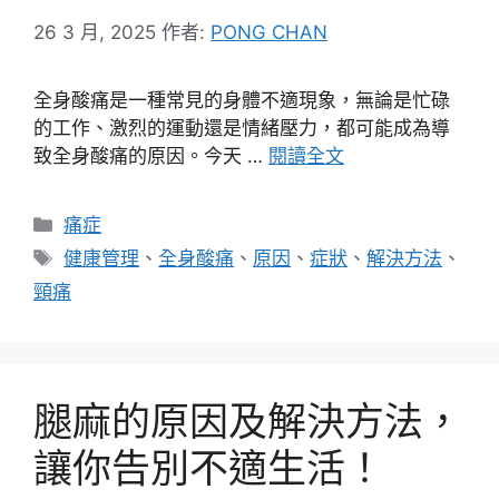
26 3 月, 2025
作者:
PONG CHAN
全身酸痛是一種常見的身體不適現象，無論是忙碌
的工作、激烈的運動還是情緒壓力，都可能成為導
致全身酸痛的原因。今天 …
閱讀全文
分
痛症
類
標
健康管理
、
全身酸痛
、
原因
、
症狀
、
解決方法
、
籤
頸痛
腿麻的原因及解決方法，
讓你告別不適生活！