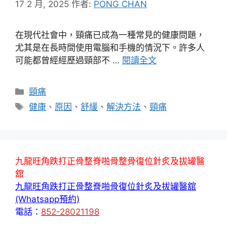
17 2 月, 2025
作者:
PONG CHAN
在現代社會中，頸痛已成為一種常見的健康問題，
尤其是在長時間使用電腦和手機的情況下。許多人
可能都曾經經歷過頸部不 …
閱讀全文
分
頸痛
類
標
健康
、
原因
、
舒緩
、
解決方法
、
頸痛
籤
九龍旺角跌打正骨整脊啪骨整骨復位針炙及拔罐醫
舘
九龍旺角跌打正骨整脊啪骨復位針炙及拔罐醫舘
(Whatsapp預約)
電話：
852-28021198