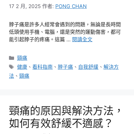
17 2 月, 2025
作者:
PONG CHAN
脖子痛是許多人經常會遇到的問題，無論是長時間
低頭使用手機、電腦，還是突然的運動傷害，都可
能引起脖子的疼痛。這篇 …
閱讀全文
分
頸痛
類
標
健康
、
看科指南
、
脖子痛
、
自我舒緩
、
解決方
籤
法
、
頸痛
頸痛的原因與解決方法，
如何有效舒緩不適感？