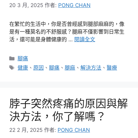
20 3 月, 2025
作者:
PONG CHAN
在繁忙的生活中，你是否曾經感到腿部麻麻的，像
是有一種莫名的不舒服感？腿麻不僅影響到日常生
活，還可能是身體健康的 …
閱讀全文
分
腳痛
類
標
健康
、
原因
、
腳痛
、
腿麻
、
解決方法
、
醫療
籤
脖子突然疼痛的原因與解
決方法，你了解嗎？
22 2 月, 2025
作者:
PONG CHAN