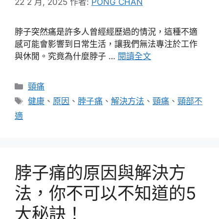
22 2 月, 2025
作者:
PONG CHAN
脖子突然痛是許多人曾經經歷過的情況，這種不適
感可能會影響到日常生活，讓我們無法專注於工作
與休閒。究竟為什麼脖子 …
閱讀全文
分
頸痛
類
標
健康
、
原因
、
脖子痛
、
解決方法
、
頸痛
、
頸部不
籤
適
脖子痛的原因與解決方
法，你不可以不知道的5
大秘訣！