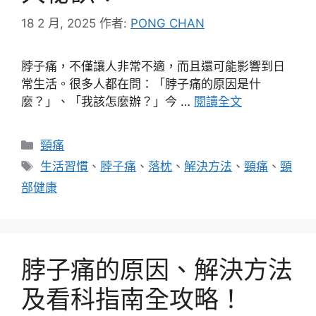
18 2 月, 2025
作者:
PONG CHAN
脖子痛，不僅讓人非常不適，而且還可能影響到日
常生活。很多人都在問：「脖子痛的原因是什
麼？」、「我該怎麼辦？」今 …
閱讀全文
分
頸痛
類
標
生活習慣
、
脖子痛
、
落枕
、
解決方法
、
頸痛
、
頸
籤
部健康
脖子痛的原因、解決方法
及看科指南全攻略！