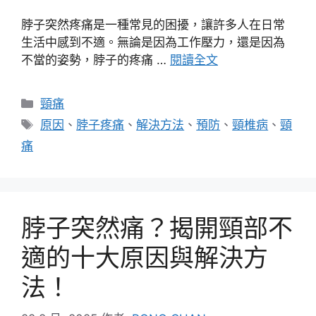
脖子突然疼痛是一種常見的困擾，讓許多人在日常
生活中感到不適。無論是因為工作壓力，還是因為
不當的姿勢，脖子的疼痛 …
閱讀全文
分
頸痛
類
標
原因
、
脖子疼痛
、
解決方法
、
預防
、
頸椎病
、
頸
籤
痛
脖子突然痛？揭開頸部不
適的十大原因與解決方
法！