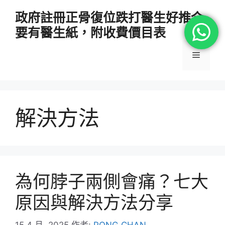
跳
政府註冊正骨復位跌打醫生好推介
至
要有醫生紙，附收費價目表
主
要
選
內
容
單
解決方法
為何脖子兩側會痛？七大
原因與解決方法分享
15 4 月, 2025
作者:
PONG CHAN