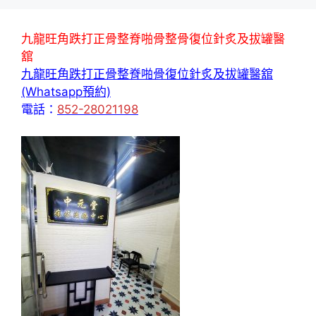
九龍旺角跌打正骨整脊啪骨整骨復位針炙及拔罐醫
舘
九龍旺角跌打正骨整脊啪骨復位針炙及拔罐醫舘
(Whatsapp預約)
電話：
852-28021198