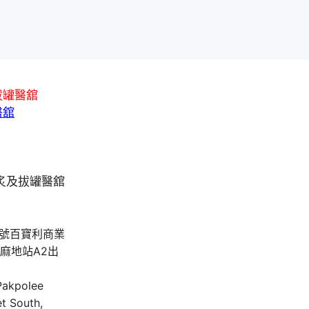
拔罐醫舘
醫舘
A號百寶利商業
油麻地站A2出
 Pakpolee
t South,