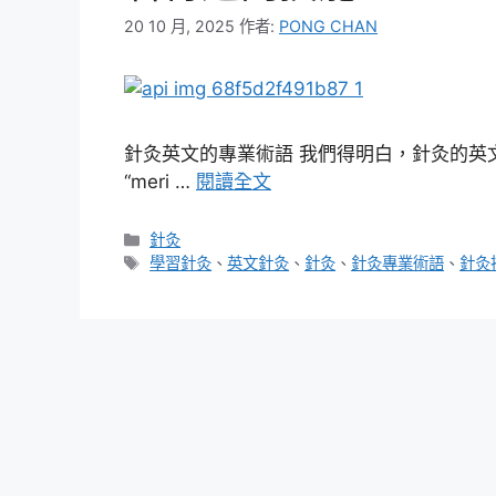
20 10 月, 2025
作者:
PONG CHAN
針灸英文的專業術語 我們得明白，針灸的英文術語
“meri …
閱讀全文
分
針灸
類
標
學習針灸
、
英文針灸
、
針灸
、
針灸專業術語
、
針灸
籤