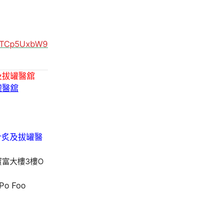
MUTCp5UxbW9
及拔罐醫舘
罐醫舘
寶富大樓3樓O
 Po Foo