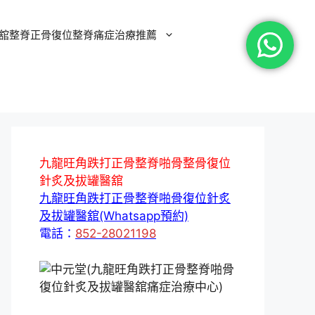
舘整脊正骨復位整脊痛症治療推薦
九龍旺角跌打正骨整脊啪骨整骨復位
針炙及拔罐醫舘
九龍旺角跌打正骨整脊啪骨復位針炙
及拔罐醫舘(Whatsapp預約)
電話：
852-28021198