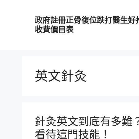
跳
至
政府註冊正骨復位跌打醫生好
主
要
收費價目表
內
容
英文針灸
針灸英文到底有多難
看待這門技能！