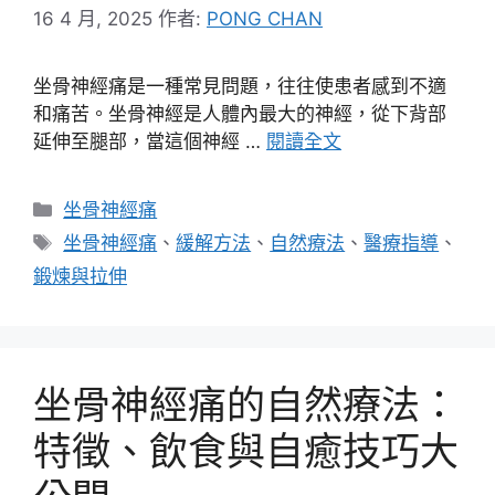
16 4 月, 2025
作者:
PONG CHAN
坐骨神經痛是一種常見問題，往往使患者感到不適
和痛苦。坐骨神經是人體內最大的神經，從下背部
延伸至腿部，當這個神經 …
閱讀全文
分
坐骨神經痛
類
標
坐骨神經痛
、
緩解方法
、
自然療法
、
醫療指導
、
籤
鍛煉與拉伸
坐骨神經痛的自然療法：
特徵、飲食與自癒技巧大