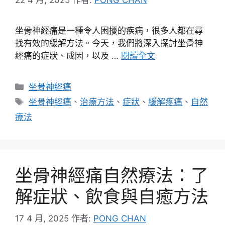
坐骨神經痛是一種令人困擾的疾病，很多人都在尋
找有效的緩解方法。今天，我們將深入探討坐骨神
經痛的症狀、成因，以及 …
閱讀全文
分
坐骨神經痛
類
標
坐骨神經痛
、
治療方法
、
症狀
、
緩解疼痛
、
自然
籤
療法
坐骨神經痛自然療法：了
解症狀、飲食與自癒方法
17 4 月, 2025
作者:
PONG CHAN