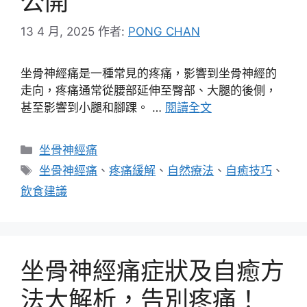
公開
13 4 月, 2025
作者:
PONG CHAN
坐骨神經痛是一種常見的疼痛，影響到坐骨神經的
走向，疼痛通常從腰部延伸至臀部、大腿的後側，
甚至影響到小腿和腳踝。 …
閱讀全文
分
坐骨神經痛
類
標
坐骨神經痛
、
疼痛緩解
、
自然療法
、
自癒技巧
、
籤
飲食建議
坐骨神經痛症狀及自癒方
法大解析，告別疼痛！