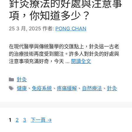
針灸療法的好處與注意事
項，你知道多少？
25 3 月, 2025
作者:
PONG CHAN
在現代醫學與傳統醫學的交匯點上，針灸這一古老
的治療技術再度受到關注。許多人對針灸的好處與
注意事項充滿好奇，今天 …
閱讀全文
分
針灸
類
標
健康
、
免疫系統
、
疼痛緩解
、
自然療法
、
針灸
籤
頁
頁
頁
1
2
3
下一頁
→
面
面
面