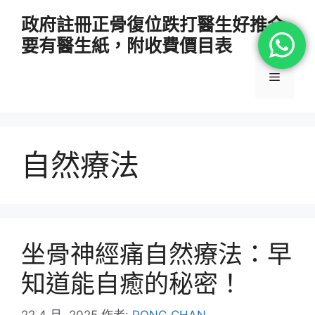
跳
政府註冊正骨復位跌打醫生好推介
至
要有醫生紙，附收費價目表
主
要
選
內
容
單
自然療法
坐骨神經痛自然療法：早
知道能自癒的秘密！
22 4 月, 2025
作者:
PONG CHAN