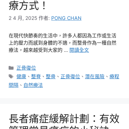
療方式！
2 4 月, 2025
作者:
PONG CHAN
在現代快節奏的生活中，許多人都因為工作或生活
上的壓力而感到身體的不適，而整骨作為一種自然
療法，越來越受到大家的 …
閱讀全文
分
正骨復位
類
標
健康
、
整脊
、
整骨
、
正骨復位
、
潛在風險
、
療程
籤
間隔
、
自然療法
長者痛症緩解計劃：有效