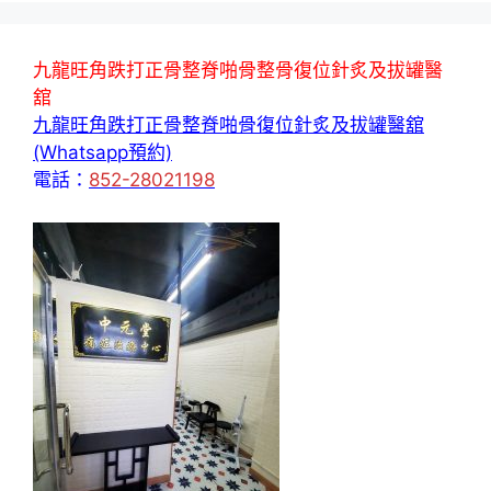
九龍旺角跌打正骨整脊啪骨整骨復位針炙及拔罐醫
舘
九龍旺角跌打正骨整脊啪骨復位針炙及拔罐醫舘
(Whatsapp預約)
電話：
852-28021198