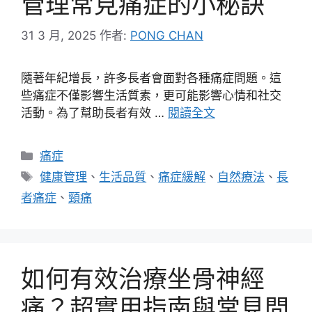
管理常見痛症的小秘訣
31 3 月, 2025
作者:
PONG CHAN
隨著年紀增長，許多長者會面對各種痛症問題。這
些痛症不僅影響生活質素，更可能影響心情和社交
活動。為了幫助長者有效 …
閱讀全文
分
痛症
類
標
健康管理
、
生活品質
、
痛症緩解
、
自然療法
、
長
籤
者痛症
、
頸痛
如何有效治療坐骨神經
痛？超實用指南與常見問