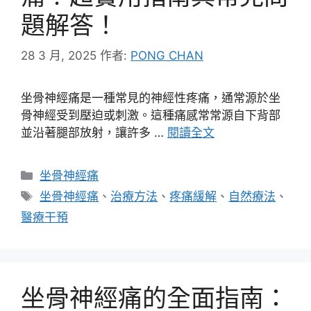
題解答！
28 3 月, 2025
作者:
PONG CHAN
坐骨神經痛是一種常見的神經性疼痛，通常源於坐
骨神經受到壓迫或刺激。這種痛感常常源自下背部
並沿著腿部放射，讓許多 …
閱讀全文
分
坐骨神經痛
類
標
坐骨神經痛
、
治療方法
、
疼痛緩解
、
自然療法
、
籤
醫療干預
坐骨神經痛的全面指南：