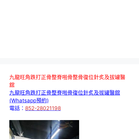
九龍旺角跌打正骨整脊啪骨整骨復位針炙及拔罐醫
舘
九龍旺角跌打正骨整脊啪骨復位針炙及拔罐醫舘
(Whatsapp預約)
電話：
852-28021198