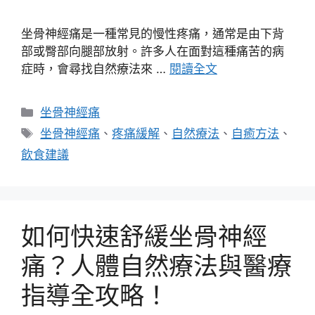
坐骨神經痛是一種常見的慢性疼痛，通常是由下背
部或臀部向腿部放射。許多人在面對這種痛苦的病
症時，會尋找自然療法來 …
閱讀全文
分
坐骨神經痛
類
標
坐骨神經痛
、
疼痛緩解
、
自然療法
、
自癒方法
、
籤
飲食建議
如何快速舒緩坐骨神經
痛？人體自然療法與醫療
指導全攻略！