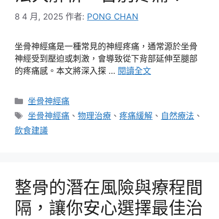
8 4 月, 2025
作者:
PONG CHAN
坐骨神經痛是一種常見的神經疼痛，通常源於坐骨
神經受到壓迫或刺激，會導致從下背部延伸至腿部
的疼痛感。本文將深入探 …
閱讀全文
分
坐骨神經痛
類
標
坐骨神經痛
、
物理治療
、
疼痛緩解
、
自然療法
、
籤
飲食建議
整骨的潛在風險與療程間
隔，讓你安心選擇最佳治