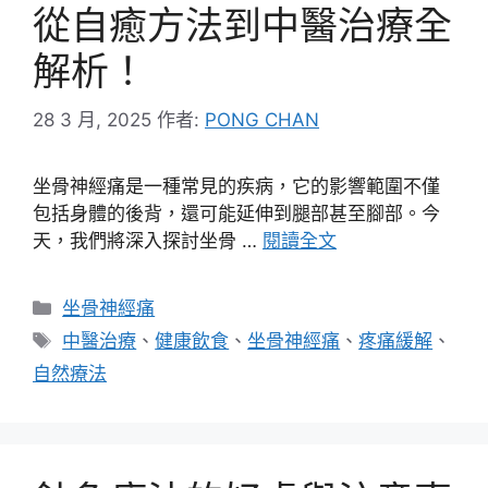
從自癒方法到中醫治療全
解析！
28 3 月, 2025
作者:
PONG CHAN
坐骨神經痛是一種常見的疾病，它的影響範圍不僅
包括身體的後背，還可能延伸到腿部甚至腳部。今
天，我們將深入探討坐骨 …
閱讀全文
分
坐骨神經痛
類
標
中醫治療
、
健康飲食
、
坐骨神經痛
、
疼痛緩解
、
籤
自然療法