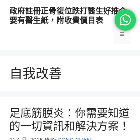
跳
政府註冊正骨復位跌打醫生好推介
至
要有醫生紙，附收費價目表
主
要
選
內
容
單
自我改善
足底筋膜炎：你需要知道
的一切資訊和解決方案！
21 4 月, 2025
作者:
PONG CHAN