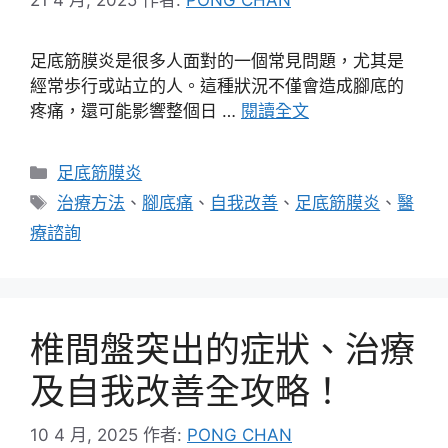
足底筋膜炎是很多人面對的一個常見問題，尤其是
經常歩行或站立的人。這種狀況不僅會造成腳底的
疼痛，還可能影響整個日 …
閱讀全文
分
足底筋膜炎
類
標
治療方法
、
腳底痛
、
自我改善
、
足底筋膜炎
、
醫
籤
療諮詢
椎間盤突出的症狀、治療
及自我改善全攻略！
10 4 月, 2025
作者:
PONG CHAN