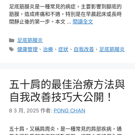
足底筋膜炎是一種常見的病症，主要影響到腳底的
筋膜，造成疼痛和不適，特別是在早晨起床或長時
間靜止後的第一步。本文 …
閱讀全文
分
足底筋膜炎
類
標
健康管理
、
治療
、
症狀
、
自我改善
、
足底筋膜炎
籤
五十肩的最佳治療方法與
自我改善技巧大公開！
8 3 月, 2025
作者:
PONG CHAN
五十肩，又稱肩周炎，是一種常見的肩部疾病，通