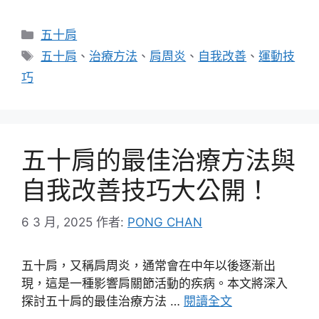
分
五十肩
類
標
五十肩
、
治療方法
、
肩周炎
、
自我改善
、
運動技
籤
巧
五十肩的最佳治療方法與
自我改善技巧大公開！
6 3 月, 2025
作者:
PONG CHAN
五十肩，又稱肩周炎，通常會在中年以後逐漸出
現，這是一種影響肩關節活動的疾病。本文將深入
探討五十肩的最佳治療方法 …
閱讀全文