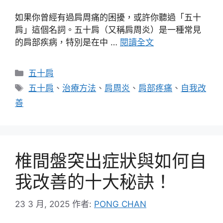
如果你曾經有過肩周痛的困擾，或許你聽過「五十
肩」這個名詞。五十肩（又稱肩周炎）是一種常見
的肩部疾病，特別是在中 …
閱讀全文
分
五十肩
類
標
五十肩
、
治療方法
、
肩周炎
、
肩部疼痛
、
自我改
籤
善
椎間盤突出症狀與如何自
我改善的十大秘訣！
23 3 月, 2025
作者:
PONG CHAN