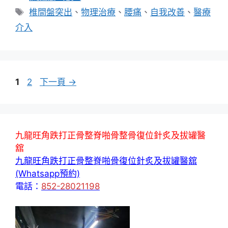
類
標
椎間盤突出
、
物理治療
、
腰痛
、
自我改善
、
醫療
籤
介入
頁
頁
1
2
下一頁
→
面
面
九龍旺角跌打正骨整脊啪骨整骨復位針炙及拔罐醫
舘
九龍旺角跌打正骨整脊啪骨復位針炙及拔罐醫舘
(Whatsapp預約)
電話：
852-28021198