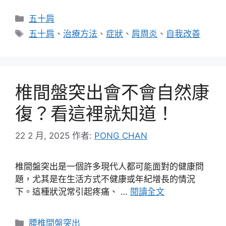
分
五十肩
類
標
五十肩
、
治療方法
、
症狀
、
肩周炎
、
自我改善
籤
椎間盤突出會不會自然康
復？看這裡就知道！
22 2 月, 2025
作者:
PONG CHAN
椎間盤突出是一個許多現代人都可能面對的健康問
題，尤其是在生活方式不健康或年紀增長的情況
下。這種狀況常引起疼痛、 …
閱讀全文
分
腰椎間盤突出