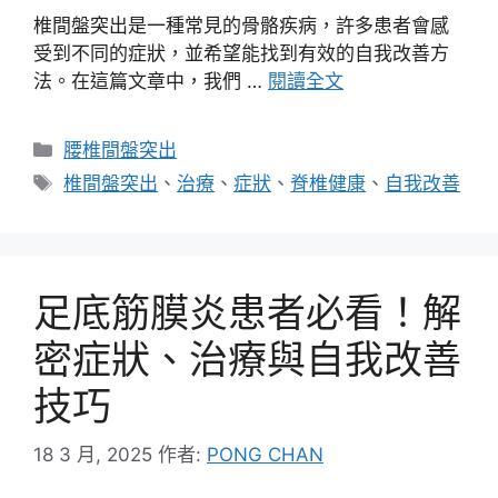
椎間盤突出是一種常見的骨骼疾病，許多患者會感
受到不同的症狀，並希望能找到有效的自我改善方
法。在這篇文章中，我們 …
閱讀全文
分
腰椎間盤突出
類
標
椎間盤突出
、
治療
、
症狀
、
脊椎健康
、
自我改善
籤
足底筋膜炎患者必看！解
密症狀、治療與自我改善
技巧
18 3 月, 2025
作者:
PONG CHAN