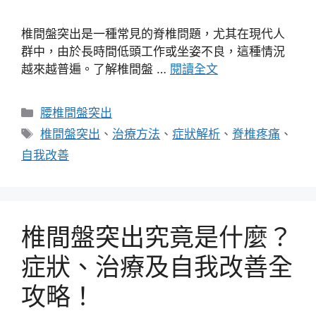
椎間盤突出是一種常見的脊椎問題，尤其在現代人
群中，由於長時間低頭工作或坐姿不良，這種情況
越來越普遍。了解椎間盤 …
閱讀全文
分
腰椎間盤突出
類
標
椎間盤突出
、
治療方法
、
症狀解析
、
脊椎疼痛
、
籤
自我改善
椎間盤突出究竟是什麼？
症狀、治療及自我改善全
攻略！