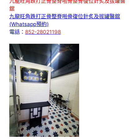
九龍旺角跌打正骨整脊啪骨整骨復位針炙及拔罐醫
舘
九龍旺角跌打正骨整脊啪骨復位針炙及拔罐醫舘
(Whatsapp預約)
電話：
852-28021198