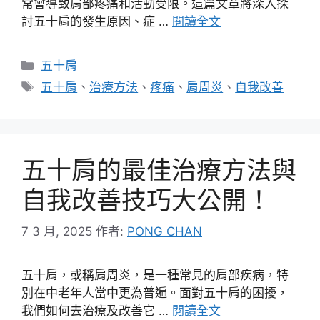
常會導致肩部疼痛和活動受限。這篇文章將深入探
討五十肩的發生原因、症 …
閱讀全文
分
五十肩
類
標
五十肩
、
治療方法
、
疼痛
、
肩周炎
、
自我改善
籤
五十肩的最佳治療方法與
自我改善技巧大公開！
7 3 月, 2025
作者:
PONG CHAN
五十肩，或稱肩周炎，是一種常見的肩部疾病，特
別在中老年人當中更為普遍。面對五十肩的困擾，
我們如何去治療及改善它 …
閱讀全文