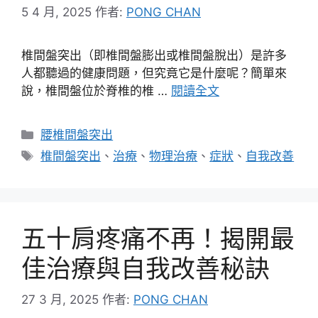
5 4 月, 2025
作者:
PONG CHAN
椎間盤突出（即椎間盤膨出或椎間盤脫出）是許多
人都聽過的健康問題，但究竟它是什麼呢？簡單來
說，椎間盤位於脊椎的椎 …
閱讀全文
分
腰椎間盤突出
類
標
椎間盤突出
、
治療
、
物理治療
、
症狀
、
自我改善
籤
五十肩疼痛不再！揭開最
佳治療與自我改善秘訣
27 3 月, 2025
作者:
PONG CHAN