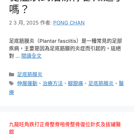
嗎？
2 3 月, 2025
作者:
PONG CHAN
足底筋膜炎（Plantar fasciitis）是一種常見的足部
疾病，主要是因為足底筋膜的炎症而引起的，這絕
對 …
閱讀全文
分
足底筋膜炎
類
標
伸展運動
、
治療方法
、
腳跟痛
、
足底筋膜炎
、
醫
籤
療
九龍旺角跌打正骨整脊啪骨整骨復位針炙及拔罐醫
舘