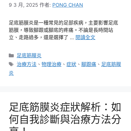
9 3 月, 2025
作者:
PONG CHAN
足底筋膜炎是一種常見的足部疾病，主要影響足底
筋膜，導致腳跟或腳底的疼痛。不論是長時間站
立、走路過多，還是選擇了 …
閱讀全文
分
足底筋膜炎
類
標
治療方法
、
物理治療
、
症狀
、
腳跟痛
、
足底筋膜
籤
炎
足底筋膜炎症狀解析：如
何自我診斷與治療方法分