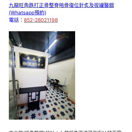
九龍旺角跌打正骨整脊啪骨復位針炙及拔罐醫舘
(Whatsapp預約)
電話：
852-28021198