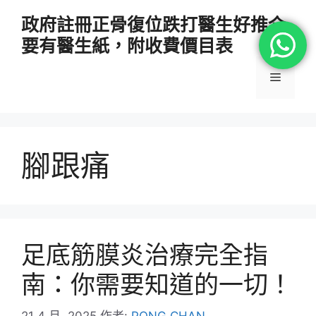
跳
政府註冊正骨復位跌打醫生好推介
至
要有醫生紙，附收費價目表
主
要
選
內
容
單
腳跟痛
足底筋膜炎治療完全指
南：你需要知道的一切！
21 4 月, 2025
作者:
PONG CHAN