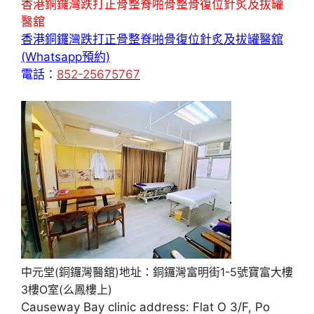
香港銅鑼灣跌打正骨整脊啪骨整骨復位針炙及拔罐
醫舘
香港銅鑼灣跌打正骨整脊啪骨復位針炙及拔罐醫舘
(Whatsapp預約)
電話：
852-25675767
中元堂(銅鑼灣醫舘)地址：銅鑼灣富明街1-5號寶富大樓
3樓O室(么鳳樓上)
Causeway Bay clinic address: Flat O 3/F, Po