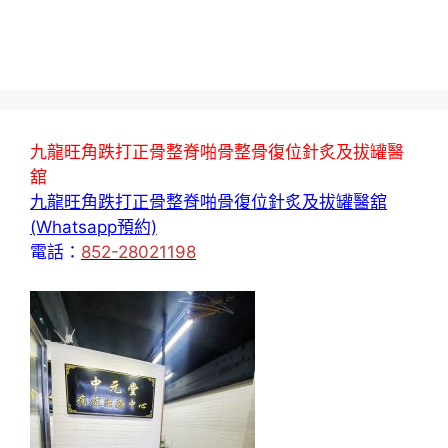
九龍旺角跌打正骨整脊啪骨整骨復位針炙及拔罐醫
舘
九龍旺角跌打正骨整脊啪骨復位針炙及拔罐醫舘
(Whatsapp預約)
電話：
852-28021198