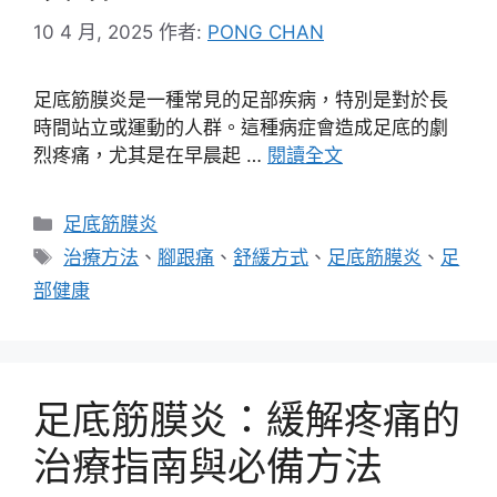
10 4 月, 2025
作者:
PONG CHAN
足底筋膜炎是一種常見的足部疾病，特別是對於長
時間站立或運動的人群。這種病症會造成足底的劇
烈疼痛，尤其是在早晨起 …
閱讀全文
分
足底筋膜炎
類
標
治療方法
、
腳跟痛
、
舒緩方式
、
足底筋膜炎
、
足
籤
部健康
足底筋膜炎：緩解疼痛的
治療指南與必備方法