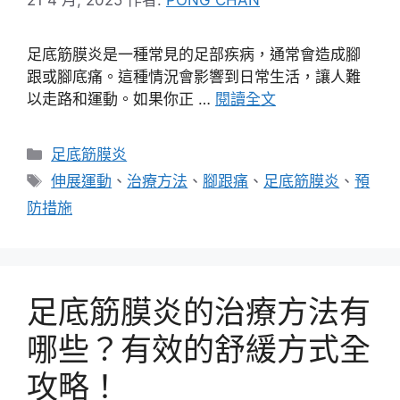
足底筋膜炎是一種常見的足部疾病，通常會造成腳
跟或腳底痛。這種情況會影響到日常生活，讓人難
以走路和運動。如果你正 …
閱讀全文
分
足底筋膜炎
類
標
伸展運動
、
治療方法
、
腳跟痛
、
足底筋膜炎
、
預
籤
防措施
足底筋膜炎的治療方法有
哪些？有效的舒緩方式全
攻略！