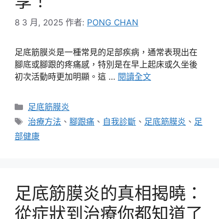
享！
8 3 月, 2025
作者:
PONG CHAN
足底筋膜炎是一種常見的足部疾病，通常表現出在
腳底或腳跟的疼痛感，特別是在早上起床或久坐後
初次活動時更加明顯。這 …
閱讀全文
分
足底筋膜炎
類
標
治療方法
、
腳跟痛
、
自我診斷
、
足底筋膜炎
、
足
籤
部健康
足底筋膜炎的真相揭曉：
從症狀到治療你都知道了