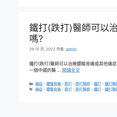
鐵打(跌打)醫師可以
嗎?
29 10 月, 2022
作者:
admin
鐵打(跌打)醫師可以治療腰酸背痛或其他痛症嗎
一個中國的醫 …
閱讀全文
分
痛症
、
腰酸背痛
、
跌打
、
跌打醫師
、
鐵打
、
鐵打醫
類
標
痛症
、
腰酸背痛
、
跌打
、
跌打醫師
、
鐵打
、
鐵打醫
籤