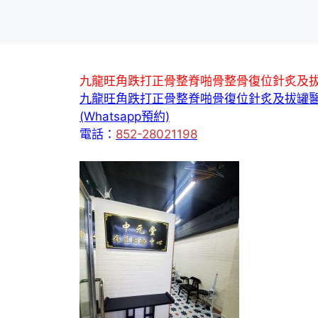
九龍旺角跌打正骨整脊啪骨整骨復位針炙及
九龍旺角跌打正骨整脊啪骨復位針炙及拔罐
(Whatsapp預約)
電話：
852-28021198