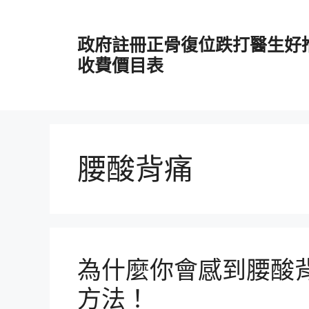
跳
至
政府註冊正骨復位跌打醫生好
主
要
收費價目表
內
容
腰酸背痛
為什麼你會感到腰酸
方法！