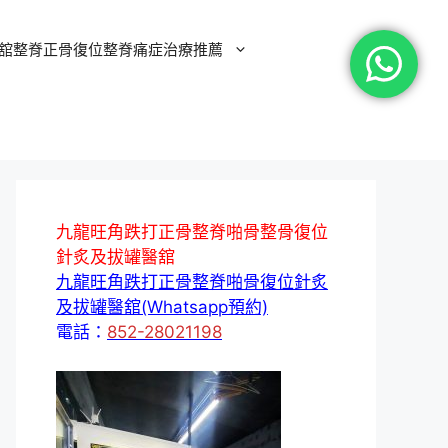
舘整脊正骨復位整脊痛症治療推薦
九龍旺角跌打正骨整脊啪骨整骨復位
針炙及拔罐醫舘
九龍旺角跌打正骨整脊啪骨復位針炙
及拔罐醫舘(Whatsapp預約)
電話：
852-28021198