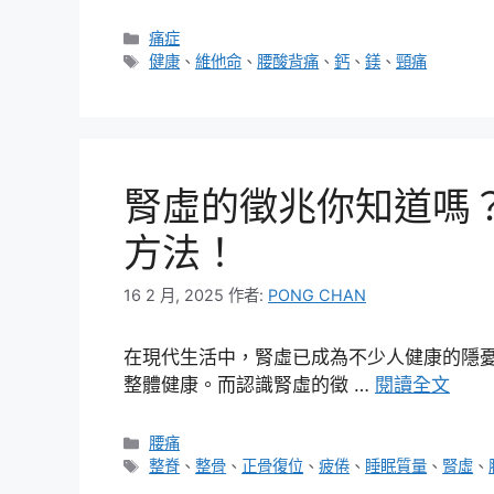
分
痛症
類
標
健康
、
維他命
、
腰酸背痛
、
鈣
、
鎂
、
頸痛
籤
腎虛的徵兆你知道嗎
方法！
16 2 月, 2025
作者:
PONG CHAN
在現代生活中，腎虛已成為不少人健康的隱
整體健康。而認識腎虛的徵 …
閱讀全文
分
腰痛
類
標
整脊
、
整骨
、
正骨復位
、
疲倦
、
睡眠質量
、
腎虛
、
籤