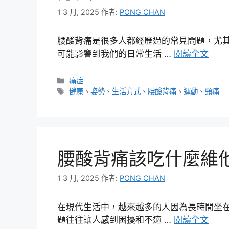
1 3 月, 2025
作者:
PONG CHAN
腰酸背痛是很多人都經歷過的常見問題，尤
可能影響到我們的日常生活 …
閱讀全文
分
痛症
類
標
健康
、
姿勢
、
生活方式
、
腰酸背痛
、
運動
、
頸痛
籤
腰酸背痛該吃什麼維
1 3 月, 2025
作者:
PONG CHAN
在現代生活中，越來越多的人因為長時間坐
題往往讓人感到困擾和不適 …
閱讀全文