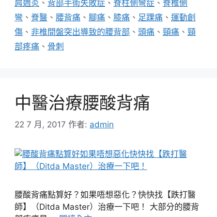
肩週炎
、
背部手術失敗症
、
脊柱側彎症
、
脊椎側
彎
、
脊醫
、
腰背痛
、
腳痛
、
膝痛
、
足踝痛
、
運動創
傷
、
非椎間盤突出導致的腰背部
、
頭痛
、
頸痛
、
頸
部疼痛
、
骨刺
中醫治療腰酸背痛
22 7 月, 2017
作者:
admin
腰酸背痛點算好？如果唔想惡化？快快找【跌打醫
師】（Ditda Master）治療一下吧！ 大部分的腰背