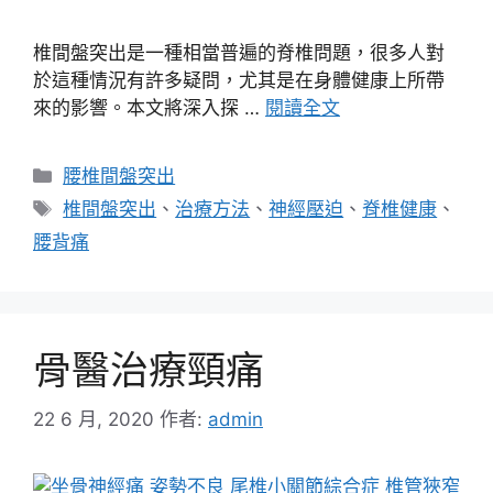
椎間盤突出是一種相當普遍的脊椎問題，很多人對
於這種情況有許多疑問，尤其是在身體健康上所帶
來的影響。本文將深入探 …
閱讀全文
分
腰椎間盤突出
類
標
椎間盤突出
、
治療方法
、
神經壓迫
、
脊椎健康
、
籤
腰背痛
骨醫治療頸痛
22 6 月, 2020
作者:
admin