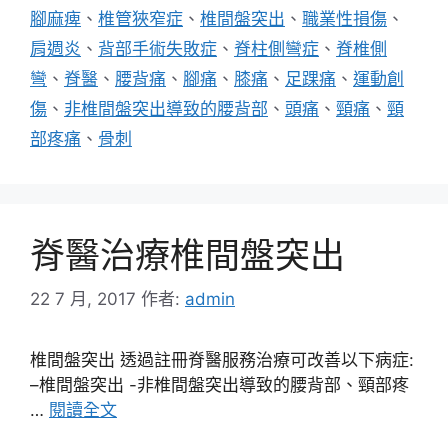
籤
腳麻痺
、
椎管狹窄症
、
椎間盤突出
、
職業性損傷
、
肩週炎
、
背部手術失敗症
、
脊柱側彎症
、
脊椎側
彎
、
脊醫
、
腰背痛
、
腳痛
、
膝痛
、
足踝痛
、
運動創
傷
、
非椎間盤突出導致的腰背部
、
頭痛
、
頸痛
、
頸
部疼痛
、
骨刺
脊醫治療椎間盤突出
22 7 月, 2017
作者:
admin
椎間盤突出 透過註冊脊醫服務治療可改善以下病症:
–椎間盤突出 -非椎間盤突出導致的腰背部、頸部疼
…
閱讀全文