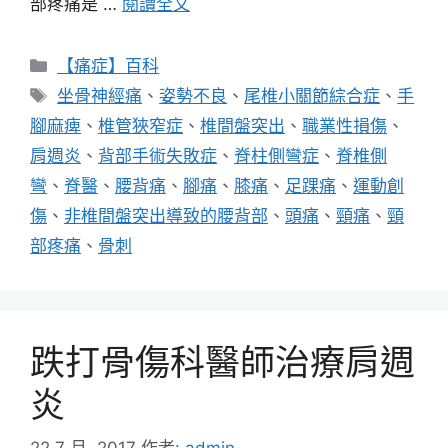
部疼痛是 …
閱讀全文
分
【痛症】百科
類
標
坐骨神經痛
、
姿勢不良
、
尾椎小關節綜合症
、
手
籤
腳麻痺
、
椎管狹窄症
、
椎間盤突出
、
職業性損傷
、
肩週炎
、
背部手術失敗症
、
脊柱側彎症
、
脊椎側
彎
、
脊醫
、
腰背痛
、
腳痛
、
膝痛
、
足踝痛
、
運動創
傷
、
非椎間盤突出導致的腰背部
、
頭痛
、
頸痛
、
頸
部疼痛
、
骨刺
跌打骨傷科醫師治療肩週
炎