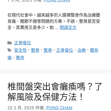
在現代社會中，越來越多的人選擇整骨作為治療腰
背痛、關節不適等問題的方案。不過，整骨是否安
全、其費用又是多少，始 …
閱讀全文
分
正骨復位
類
標
安全性
、
整脊
、
整骨
、
正骨復位
、
治療
、
腰背
籤
痛
、
費用
椎間盤突出會癱瘓嗎？了
解風險及保健方法！
22 2 月, 2025
作者:
PONG CHAN