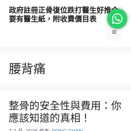
跳
政府註冊正骨復位跌打醫生好推介
至
要有醫生紙，附收費價目表
主
要
選
內
容
單
腰背痛
整骨的安全性與費用：你
應該知道的真相！
7 3 月, 2025
作者:
PONG CHAN