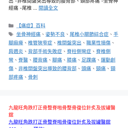
出 -非椎間盤突出導致的腰背部、頸部疼痛 -坐骨神
經痛 -尾椎 …
閱讀全文
分
【痛症】百科
類
標
坐骨神經痛
、
姿勢不良
、
尾椎小關節綜合症
、
手
籤
腳麻痺
、
椎管狹窄症
、
椎間盤突出
、
職業性損傷
、
肩週炎
、
背部手術失敗症
、
脊柱側彎症
、
脊椎側
彎
、
脊醫
、
腰背痛
、
腳痛
、
膝痛
、
足踝痛
、
運動創
傷
、
非椎間盤突出導致的腰背部
、
頭痛
、
頸痛
、
頸
部疼痛
、
骨刺
九龍旺角跌打正骨整脊啪骨整骨復位針炙及拔罐醫
舘
九龍旺角跌打正骨整脊啪骨復位針炙及拔罐醫舘