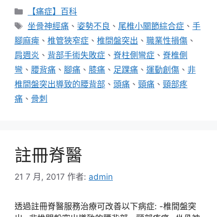
分
【痛症】百科
類
標
坐骨神經痛
、
姿勢不良
、
尾椎小關節綜合症
、
手
籤
腳麻痺
、
椎管狹窄症
、
椎間盤突出
、
職業性損傷
、
肩週炎
、
背部手術失敗症
、
脊柱側彎症
、
脊椎側
彎
、
腰背痛
、
腳痛
、
膝痛
、
足踝痛
、
運動創傷
、
非
椎間盤突出導致的腰背部
、
頭痛
、
頸痛
、
頸部疼
痛
、
骨刺
註冊脊醫
21 7 月, 2017
作者:
admin
透過註冊脊醫服務治療可改善以下病症: -椎間盤突