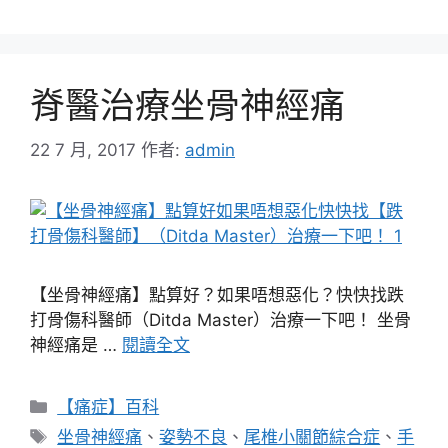
脊醫治療坐骨神經痛
22 7 月, 2017
作者:
admin
【坐骨神經痛】點算好？如果唔想惡化？快快找跌
打骨傷科醫師（Ditda Master）治療一下吧！ 坐骨
神經痛是 …
閱讀全文
分
【痛症】百科
類
標
坐骨神經痛
、
姿勢不良
、
尾椎小關節綜合症
、
手