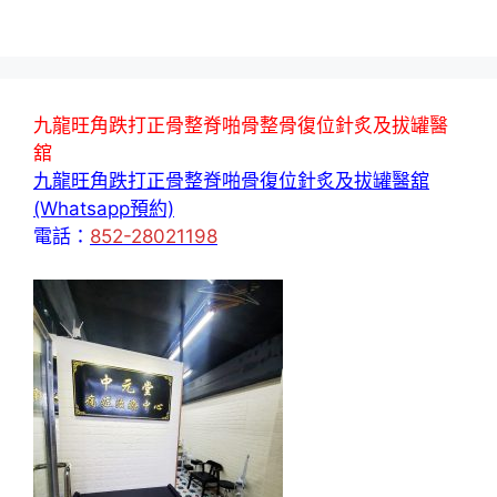
九龍旺角跌打正骨整脊啪骨整骨復位針炙及拔罐醫
舘
九龍旺角跌打正骨整脊啪骨復位針炙及拔罐醫舘
(Whatsapp預約)
電話：
852-28021198