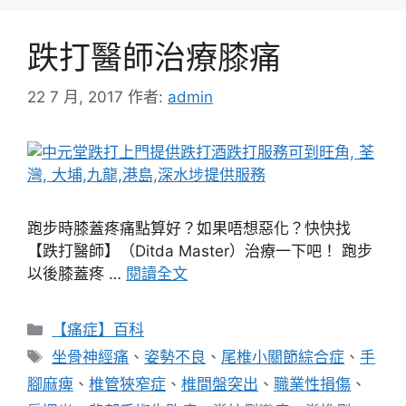
跌打醫師治療膝痛
22 7 月, 2017
作者:
admin
跑步時膝蓋疼痛點算好？如果唔想惡化？快快找
【跌打醫師】（Ditda Master）治療一下吧！ 跑步
以後膝蓋疼 …
閱讀全文
分
【痛症】百科
類
標
坐骨神經痛
、
姿勢不良
、
尾椎小關節綜合症
、
手
籤
腳麻痺
、
椎管狹窄症
、
椎間盤突出
、
職業性損傷
、