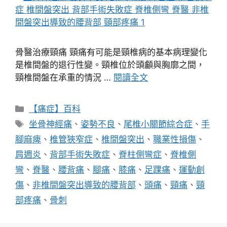
骨醫治療頸痛 頸痛有可能是頸椎病的基本病理變化
是椎間盤的退行性變。頸椎位於頭顱與胸廓之間，
頸椎間盤在承重的情況 …
閱讀全文
分
【痛症】百科
類
標
坐骨神經痛
、
姿勢不良
、
尾椎小關節綜合症
、
手
籤
腳麻痺
、
椎管狹窄症
、
椎間盤突出
、
職業性損傷
、
肩週炎
、
背部手術失敗症
、
脊柱側彎症
、
脊椎側
彎
、
脊醫
、
腰背痛
、
腳痛
、
膝痛
、
足踝痛
、
運動創
傷
、
非椎間盤突出導致的腰背部
、
頭痛
、
頸痛
、
頸
部疼痛
、
骨刺