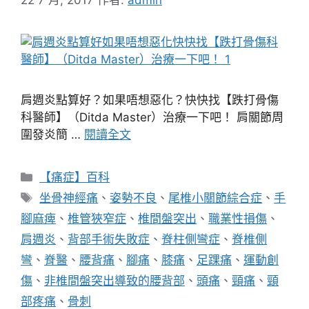
22 7 月, 2017
作者:
admin
肩週炎點算好？如果唔想惡化？快快找【跌打骨傷
科醫師】（Ditda Master）治療一下吧！ 肩關節周
圍發炎簡 …
閱讀全文
分
【痛症】百科
類
標
坐骨神經痛
、
姿勢不良
、
尾椎小關節綜合症
、
手
籤
腳麻痺
、
椎管狹窄症
、
椎間盤突出
、
職業性損傷
、
肩週炎
、
背部手術失敗症
、
脊柱側彎症
、
脊椎側
彎
、
脊醫
、
腰背痛
、
腳痛
、
膝痛
、
足踝痛
、
運動創
傷
、
非椎間盤突出導致的腰背部
、
頭痛
、
頸痛
、
頸
部疼痛
、
骨刺