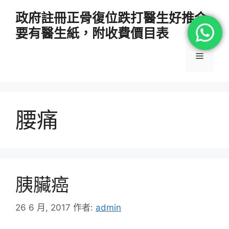
跳
政府註冊正骨復位跌打醫生好推介
至
要有醫生紙，附收費價目表
主
要
選
內
容
單
腰痛
胰臟癌
26 6 月, 2017
作者:
admin