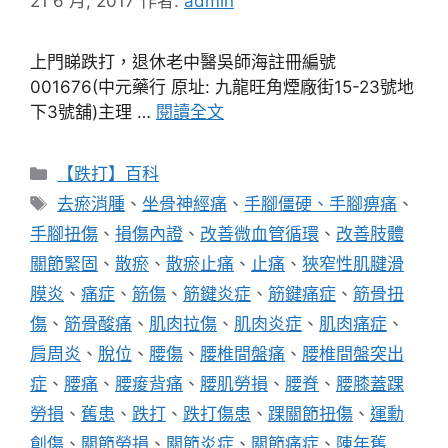
21 6 月, 2017
作者:
admin
上門睇跌打，退休老中醫吳師海註冊編號
001676(中元藥行 原址: 九龍旺角煙廠街15-23號地
下3號舖)主理 …
閱讀全文
分
【跌打】百科
類
標
去瘀消腫
、
坐骨神經痛
、
手腳僵硬、手腳痹痛
、
籤
手腳扭傷
、
損傷內證
、
改善微血管循環
、
改善肢體
關節緊固
、
散瘀
、
散瘀止痛
、
止痛
、
狹窄性肌腱滑
膜炎
、
痛症
、
筋傷
、
筋鍵炎症
、
筋鍵痛症
、
筋骨扭
傷
、
筋骨酸痛
、
肌肉拉傷
、
肌肉炎症
、
肌肉痛症
、
肩周炎
、
脫位
、
腰傷
、
腰椎間盤痛
、
腰椎間盤突出
症
、
腰痛
、
腰痠背痛
、
腰肌勞損
、
腰脊
、
腰膝蓋踝
勞損
、
舊患
、
跌打
、
跌打傷患
、
踝關節扭傷
、
運勳
創傷
、
關節勞損
、
關節炎症
、
關節痛症
、
陳年舊