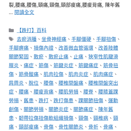
裂,腰痛,腰傷,頸痛,頸傷,頸部痠痛,腰痠背痛, 陳年舊
…
閱讀全文
分
【跌打】百科
類
標
去瘀消腫
、
坐骨神經痛
、
手腳僵硬
、
手腳扭傷
、
籤
手腳痹痛
、
損傷內證
、
改善微血管循環
、
改善肢體
關節緊固
、
散瘀
、
散瘀止痛
、
止痛
、
狹窄性肌腱滑
膜炎
、
痛症
、
筋傷
、
筋鍵炎症
、
筋鍵痛症
、
筋骨扭
傷
、
筋骨酸痛
、
肌肉拉傷
、
肌肉炎症
、
肌肉痛症
、
肩周炎
、
脫位
、
腰傷
、
腰椎間盤痛
、
腰椎間盤突出
症
、
腰痛
、
腰痠背痛
、
腰肌勞損
、
腰脊
、
腰膝蓋踝
勞損
、
舊患
、
跌打
、
跌打傷患
、
踝關節扭傷
、
運勳
創傷
、
關節勞損
、
關節炎症
、
關節痛症
、
陳年舊
患
、
韌帶拉傷扭傷軟組織損傷
、
頸傷
、
頸椎病
、
頸
痛
、
頸部痠痛
、
骨傷
、
骨性關節炎
、
骨折
、
骨痛
、