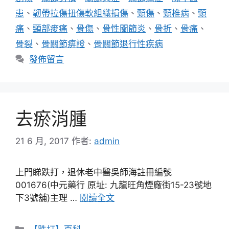
患
、
韌帶拉傷扭傷軟組織損傷
、
頸傷
、
頸椎病
、
頸
痛
、
頸部痠痛
、
骨傷
、
骨性關節炎
、
骨折
、
骨痛
、
骨裂
、
骨關節痹證
、
骨關節退行性疾病
發佈留言
去瘀消腫
21 6 月, 2017
作者:
admin
上門睇跌打，退休老中醫吳師海註冊編號
001676(中元藥行 原址: 九龍旺角煙廠街15-23號地
下3號舖)主理 …
閱讀全文
分