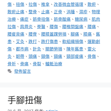
傷
、
扭傷
、
拉傷
、
推拿
、
改善微血管循環
、
散瘀
、
散瘀止痛
、
整骨
、
止痛
、
正骨
、
消腫
、
濕疹
、
物理
治療
、
痛症
、
筋骨扭傷
、
筋骨酸痛
、
糖尿病
、
肌肉
拉傷
、
肩周炎
、
脊醫
、
腰傷
、
腰椎間盤痛
、
腰痛
、
腰痠背痛
、
腰脊
、
腰膝蓋踝勞損
、
腳痛
、
膝痛
、
舊
患
、
艾灸
、
跌打
、
跌打傷患
、
軟組織損傷
、
運勳創
傷
、
都市病
、
針灸
、
關節勞損
、
陳年舊患
、
雷火
灸
、
韌帶
、
頭痛
、
頸傷
、
頸痛
、
頸部痠痛
、
骨傷
、
骨折
、
骨痛
、
骨裂
、
髗骶治療
發佈留言
手腳扭傷