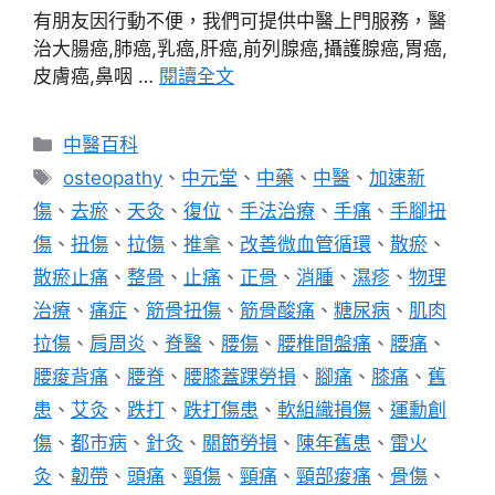
有朋友因行動不便，我們可提供中醫上門服務，醫
治大腸癌,肺癌,乳癌,肝癌,前列腺癌,攝護腺癌,胃癌,
皮膚癌,鼻咽 …
閱讀全文
分
中醫百科
類
標
osteopathy
、
中元堂
、
中藥
、
中醫
、
加速新
籤
傷
、
去瘀
、
天灸
、
復位
、
手法治療
、
手痛
、
手腳扭
傷
、
扭傷
、
拉傷
、
推拿
、
改善微血管循環
、
散瘀
、
散瘀止痛
、
整骨
、
止痛
、
正骨
、
消腫
、
濕疹
、
物理
治療
、
痛症
、
筋骨扭傷
、
筋骨酸痛
、
糖尿病
、
肌肉
拉傷
、
肩周炎
、
脊醫
、
腰傷
、
腰椎間盤痛
、
腰痛
、
腰痠背痛
、
腰脊
、
腰膝蓋踝勞損
、
腳痛
、
膝痛
、
舊
患
、
艾灸
、
跌打
、
跌打傷患
、
軟組織損傷
、
運勳創
傷
、
都市病
、
針灸
、
關節勞損
、
陳年舊患
、
雷火
灸
、
韌帶
、
頭痛
、
頸傷
、
頸痛
、
頸部痠痛
、
骨傷
、