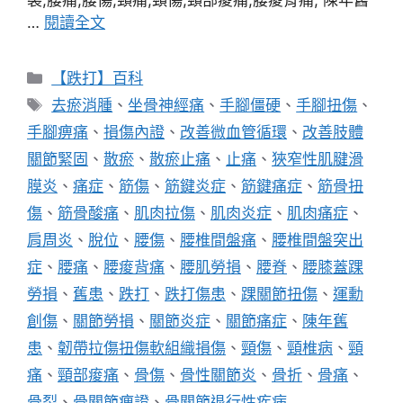
裂,腰痛,腰傷,頸痛,頸傷,頸部痠痛,腰痠背痛, 陳年舊
…
閱讀全文
分
【跌打】百科
類
標
去瘀消腫
、
坐骨神經痛
、
手腳僵硬
、
手腳扭傷
、
籤
手腳痹痛
、
損傷內證
、
改善微血管循環
、
改善肢體
關節緊固
、
散瘀
、
散瘀止痛
、
止痛
、
狹窄性肌腱滑
膜炎
、
痛症
、
筋傷
、
筋鍵炎症
、
筋鍵痛症
、
筋骨扭
傷
、
筋骨酸痛
、
肌肉拉傷
、
肌肉炎症
、
肌肉痛症
、
肩周炎
、
脫位
、
腰傷
、
腰椎間盤痛
、
腰椎間盤突出
症
、
腰痛
、
腰痠背痛
、
腰肌勞損
、
腰脊
、
腰膝蓋踝
勞損
、
舊患
、
跌打
、
跌打傷患
、
踝關節扭傷
、
運勳
創傷
、
關節勞損
、
關節炎症
、
關節痛症
、
陳年舊
患
、
韌帶拉傷扭傷軟組織損傷
、
頸傷
、
頸椎病
、
頸
痛
、
頸部痠痛
、
骨傷
、
骨性關節炎
、
骨折
、
骨痛
、
骨裂
、
骨關節痹證
、
骨關節退行性疾病