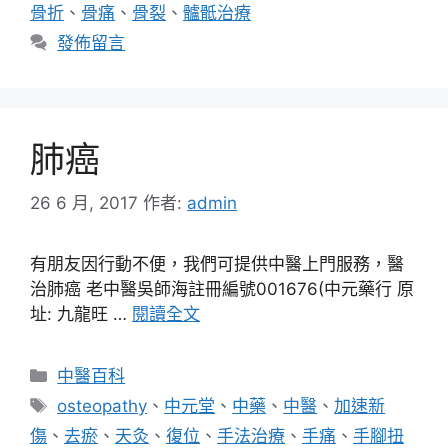
骨折
、
骨痛
、
骨裂
、
髗骶治療
發佈留言
肺癌
26 6 月, 2017
作者:
admin
有朋友因行動不便，我們可提供中醫上門服務，醫
治肺癌 老中醫吳師海註冊編號001676(中元藥行 原
址: 九龍旺 …
閱讀全文
分
中醫百科
類
標
osteopathy
、
中元堂
、
中藥
、
中醫
、
加速新
籤
傷
、
去瘀
、
天灸
、
復位
、
手法治療
、
手痛
、
手腳扭