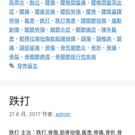
肩周炎
、
脫位
、
腰傷
、
腰椎間盤痛
、
腰椎間盤突出
症
、
腰痛
、
腰痠背痛
、
腰肌勞損
、
腰脊
、
腰膝蓋踝
勞損
、
舊患
、
跌打
、
跌打傷患
、
踝關節扭傷
、
運勳
創傷
、
關節勞損
、
關節炎症
、
關節痛症
、
陳年舊
患
、
韌帶拉傷扭傷軟組織損傷
、
頸傷
、
頸椎病
、
頸
痛
、
頸部痠痛
、
骨傷
、
骨性關節炎
、
骨折
、
骨痛
、
骨裂
、
骨關節痹證
、
骨關節退行性疾病
發佈留言
跌打
21 6 月, 2017
作者:
admin
跌打 主治：跌打,骨傷,筋骨扭傷,舊患,骨痛,骨折,骨