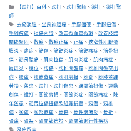
分
【跌打】百科
、
跌打
、
跌打醫師
、
鐵打
、
鐵打醫
類
師
標
去瘀消腫
、
坐骨神經痛
、
手腳僵硬
、
手腳扭傷
、
籤
手腳痹痛
、
損傷內證
、
改善微血管循環
、
改善肢體
關節緊固
、
散瘀
、
散瘀止痛
、
止痛
、
狹窄性肌腱滑
膜炎
、
痛症
、
筋傷
、
筋鍵炎症
、
筋鍵痛症
、
筋骨扭
傷
、
筋骨酸痛
、
肌肉拉傷
、
肌肉炎症
、
肌肉痛症
、
肩周炎
、
脫位
、
腰傷
、
腰椎間盤痛
、
腰椎間盤突出
症
、
腰痛
、
腰痠背痛
、
腰肌勞損
、
腰脊
、
腰膝蓋踝
勞損
、
舊患
、
跌打
、
跌打傷患
、
踝關節扭傷
、
運勳
創傷
、
鐵打
、
關節勞損
、
關節炎症
、
關節痛症
、
陳
年舊患
、
韌帶拉傷扭傷軟組織損傷
、
頸傷
、
頸椎
病
、
頸痛
、
頸部痠痛
、
骨傷
、
骨性關節炎
、
骨折
、
骨痛
、
骨裂
、
骨關節痹證
、
骨關節退行性疾病
發佈留言