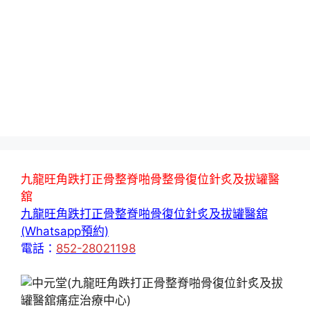
九龍旺角跌打正骨整脊啪骨整骨復位針炙及拔罐醫
舘
九龍旺角跌打正骨整脊啪骨復位針炙及拔罐醫舘
(Whatsapp預約)
電話：
852-28021198