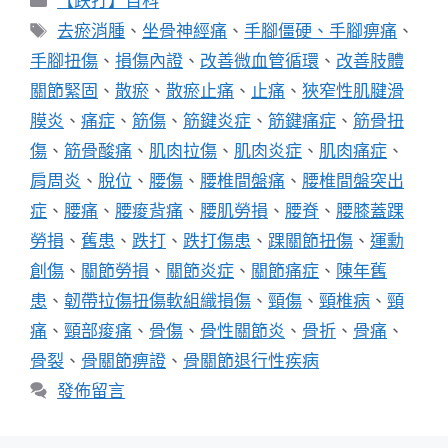
【跌打】百科
類
標
去瘀消腫
、
坐骨神經痛
、
手腳僵硬、手腳痹痛
、
籤
手腳扭傷
、
損傷內證
、
改善微血管循環
、
改善肢體
關節緊固
、
散瘀
、
散瘀止痛
、
止痛
、
狹窄性肌腱滑
膜炎
、
痛症
、
筋傷
、
筋鍵炎症
、
筋鍵痛症
、
筋骨扭
傷
、
筋骨酸痛
、
肌肉拉傷
、
肌肉炎症
、
肌肉痛症
、
肩周炎
、
脫位
、
腰傷
、
腰椎間盤痛
、
腰椎間盤突出
症
、
腰痛
、
腰痠背痛
、
腰肌勞損
、
腰脊
、
腰膝蓋踝
勞損
、
舊患
、
跌打
、
跌打傷患
、
踝關節扭傷
、
運勳
創傷
、
關節勞損
、
關節炎症
、
關節痛症
、
陳年舊
患
、
韌帶拉傷扭傷軟組織損傷
、
頸傷
、
頸椎病
、
頸
痛
、
頸部痠痛
、
骨傷
、
骨性關節炎
、
骨折
、
骨痛
、
骨裂
、
骨關節痹證
、
骨關節退行性疾病
發佈留言