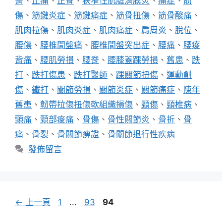
骨
、
止痛
、
正骨
、
狹窄性肌腱滑膜炎
、
痛症
、
筋
傷
、
筋鍵炎症
、
筋鍵痛症
、
筋骨扭傷
、
筋骨酸痛
、
肌肉拉傷
、
肌肉炎症
、
肌肉痛症
、
肩周炎
、
脫位
、
腰傷
、
腰椎間盤痛
、
腰椎間盤突出症
、
腰痛
、
腰痠
背痛
、
腰肌勞損
、
腰脊
、
腰膝蓋踝勞損
、
舊患
、
跌
打
、
跌打傷患
、
跌打醫師
、
踝關節扭傷
、
運勳創
傷
、
鐵打
、
關節勞損
、
關節炎症
、
關節痛症
、
陳年
舊患
、
韌帶拉傷扭傷軟組織損傷
、
頸傷
、
頸椎病
、
頸痛
、
頸部痠痛
、
骨傷
、
骨性關節炎
、
骨折
、
骨
痛
、
骨裂
、
骨關節痹證
、
骨關節退行性疾病
發佈留言
頁
頁
頁
←
上一頁
1
...
93
94
面
面
面