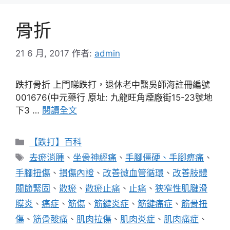
骨折
21 6 月, 2017
作者:
admin
跌打骨折 上門睇跌打，退休老中醫吳師海註冊編號
001676(中元藥行 原址: 九龍旺角煙廠街15-23號地
下3 …
閱讀全文
分
【跌打】百科
類
標
去瘀消腫
、
坐骨神經痛
、
手腳僵硬、手腳痹痛
、
籤
手腳扭傷
、
損傷內證
、
改善微血管循環
、
改善肢體
關節緊固
、
散瘀
、
散瘀止痛
、
止痛
、
狹窄性肌腱滑
膜炎
、
痛症
、
筋傷
、
筋鍵炎症
、
筋鍵痛症
、
筋骨扭
傷
、
筋骨酸痛
、
肌肉拉傷
、
肌肉炎症
、
肌肉痛症
、