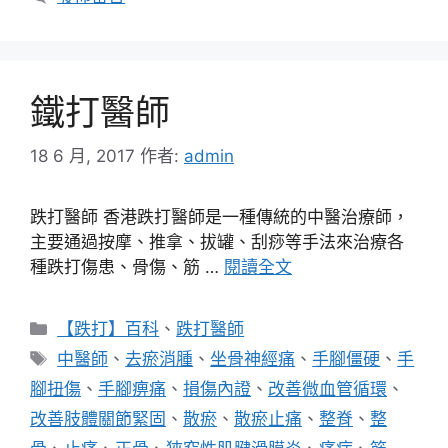
鐵打醫師
18 6 月, 2017
作者:
admin
跌打醫師 香港跌打醫師是一種傳統的中醫治療師，
主要通過按摩、推拿、拔罐、刮痧等手法來治療各
種跌打傷患、骨傷、筋 …
閱讀全文
分
【跌打】百科
、
跌打醫師
類
標
中醫師
、
去瘀消腫
、
坐骨神經痛
、
手腳僵硬
、
手
籤
腳扭傷
、
手腳痹痛
、
損傷內證
、
改善微血管循環
、
改善肢體關節緊固
、
散瘀
、
散瘀止痛
、
整脊
、
整