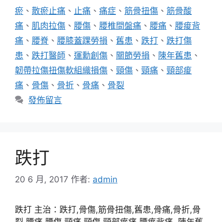
瘀
、
散瘀止痛
、
止痛
、
痛症
、
筋骨扭傷
、
筋骨酸
痛
、
肌肉拉傷
、
腰傷
、
腰椎間盤痛
、
腰痛
、
腰痠背
痛
、
腰脊
、
腰膝蓋踝勞損
、
舊患
、
跌打
、
跌打傷
患
、
跌打醫師
、
運勳創傷
、
關節勞損
、
陳年舊患
、
韌帶拉傷扭傷軟組織損傷
、
頸傷
、
頸痛
、
頸部痠
痛
、
骨傷
、
骨折
、
骨痛
、
骨裂
發佈留言
跌打
20 6 月, 2017
作者:
admin
跌打 主治：跌打,骨傷,筋骨扭傷,舊患,骨痛,骨折,骨