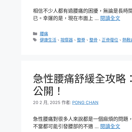
相信不少人都有過腰痛的困擾，無論是長時
已。幸運的是，現在市面上 …
閱讀全文
分
腰痛
類
標
健康生活
、
按摩器
、
整脊
、
整骨
、
正骨復位
、
熱敷
籤
急性腰痛舒緩全攻略
公開！
20 2 月, 2025
作者:
PONG CHAN
急性腰痛對很多人來說都是一個麻煩的問題
不當都可能引發腰部的不適 …
閱讀全文