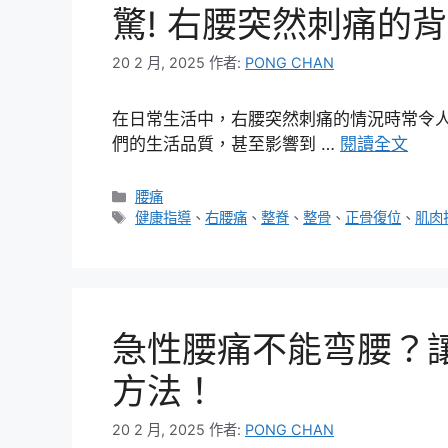
驚! 右腰突然刺痛的
20 2 月, 2025
作者:
PONG CHAN
在日常生活中，右腰突然刺痛的情況時常令
們的生活品質，甚至影響到 …
閱讀全文
分
腰痛
類
標
健康指導
、
右腰痛
、
整脊
、
整骨
、
正骨復位
、
肌肉
籤
急性腰痛不能弯腰？
方法！
20 2 月, 2025
作者:
PONG CHAN