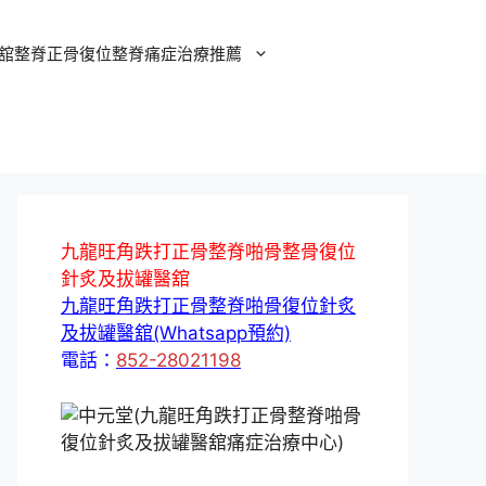
舘整脊正骨復位整脊痛症治療推薦
九龍旺角跌打正骨整脊啪骨整骨復位
針炙及拔罐醫舘
九龍旺角跌打正骨整脊啪骨復位針炙
及拔罐醫舘(Whatsapp預約)
電話：
852-28021198