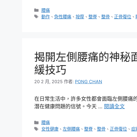
分
腰痛
類
標
動作
、
急性腰痛
、
按摩
、
整脊
、
整骨
、
正骨復位
、
籤
揭開左側腰痛的神秘
緩技巧
20 2 月, 2025
作者:
PONG CHAN
在日常生活中，許多女性都會面臨左側腰痛
潛在健康問題的信號。今天 …
閱讀全文
分
腰痛
類
標
女性健康
、
左側腰痛
、
整脊
、
整骨
、
正骨復位
、
症
籤