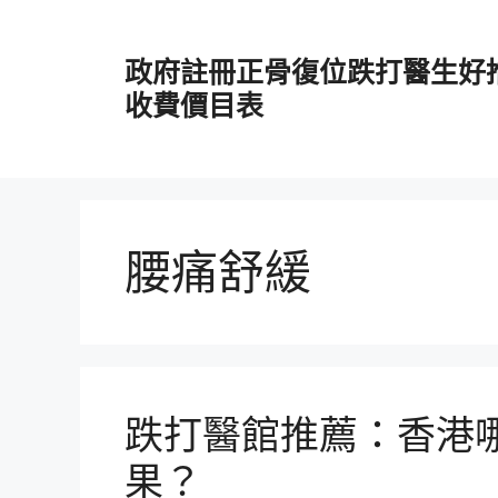
跳
至
政府註冊正骨復位跌打醫生好
主
要
收費價目表
內
容
腰痛舒緩
跌打醫館推薦：香港
果？