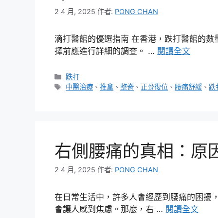
2 4 月, 2025
作者:
PONG CHAN
滴打醫館的優選指南 在香港，跌打醫館的數
擇前應進行詳細的調查。 …
閱讀全文
分
跌打
類
標
中醫治療
、
推拿
、
整脊
、
正骨復位
、
腰痛舒緩
、
跌
籤
右側腰痛的真相：原
2 4 月, 2025
作者:
PONG CHAN
在日常生活中，許多人會經歷到腰痛的困擾
會讓人感到焦慮。那麼，右 …
閱讀全文