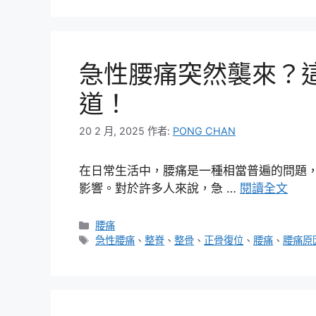
急性腰痛突然襲來？
道！
20 2 月, 2025
作者:
PONG CHAN
在日常生活中，腰痛是一種相當普遍的問題
影響。對於許多人來說，急 …
閱讀全文
分
腰痛
類
標
急性腰痛
、
整脊
、
整骨
、
正骨復位
、
腰痛
、
腰痛原
籤