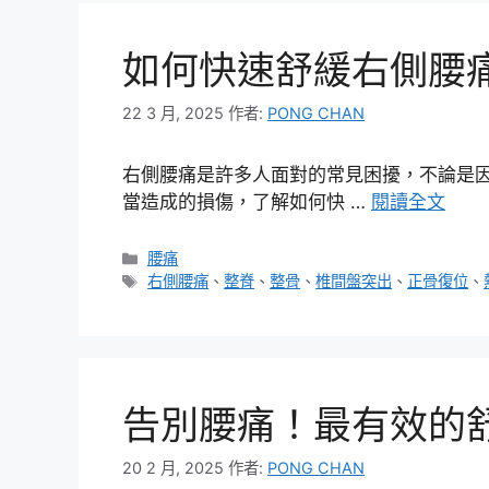
如何快速舒緩右側腰
22 3 月, 2025
作者:
PONG CHAN
右側腰痛是許多人面對的常見困擾，不論是
當造成的損傷，了解如何快 …
閱讀全文
分
腰痛
類
標
右側腰痛
、
整脊
、
整骨
、
椎間盤突出
、
正骨復位
、
籤
告別腰痛！最有效的
20 2 月, 2025
作者:
PONG CHAN