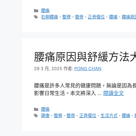
分
腰痛
類
標
右側腰痛
、
整脊
、
整骨
、
正骨復位
、
腰痛
、
腰痛原
籤
腰痛原因與舒緩方法
29 3 月, 2025
作者:
PONG CHAN
腰痛是許多人常見的健康問題，無論是因為
影響日常生活。本文將深入 …
閱讀全文
分
腰痛
類
標
健康
、
整脊
、
整骨
、
正骨復位
、
生活方式
、
腰痛
、
籤